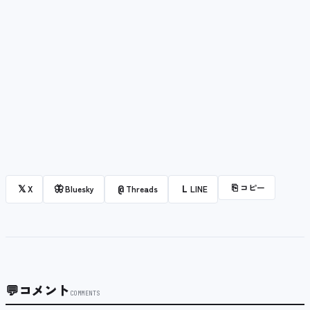
⎘
コピー
𝕏
🦋
@
L
X
Bluesky
Threads
LINE
💬
コメント
COMMENTS