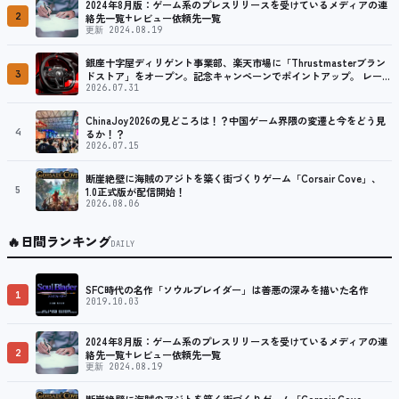
2024年8月版：ゲーム系のプレスリリースを受けているメディアの連
2
絡先一覧+レビュー依頼先一覧
更新 2024.08.19
銀座十字屋ディリゲント事業部、楽天市場に「Thrustmasterブラン
3
ドストア」をオープン。記念キャンペーンでポイントアップ。 レーシ
ング／フライトシム向けコントローラーを中心に、幅広くラインナッ
2026.07.31
プ
ChinaJoy2026の見どころは！？中国ゲーム界隈の変遷と今をどう見
4
るか！？
2026.07.15
断崖絶壁に海賊のアジトを築く街づくりゲーム「Corsair Cove」、
5
1.0正式版が配信開始！
2026.08.06
🔥
日間ランキング
DAILY
SFC時代の名作「ソウルブレイダー」は善悪の深みを描いた名作
1
2019.10.03
2024年8月版：ゲーム系のプレスリリースを受けているメディアの連
2
絡先一覧+レビュー依頼先一覧
更新 2024.08.19
断崖絶壁に海賊のアジトを築く街づくりゲーム「Corsair Cove」、