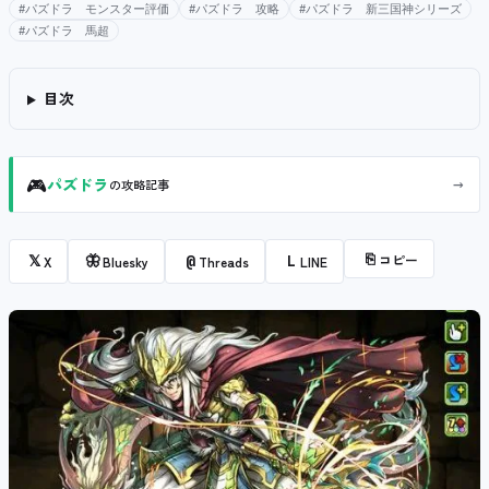
#パズドラ モンスター評価
#パズドラ 攻略
#パズドラ 新三国神シリーズ
#パズドラ 馬超
目次
🎮
→
パズドラ
の攻略記事
⎘
コピー
𝕏
🦋
@
L
X
Bluesky
Threads
LINE