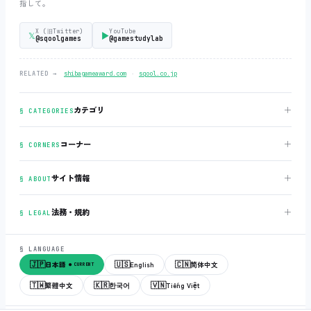
指して。
X (旧Twitter)
YouTube
𝕏
▶
@sqoolgames
@gamestudylab
‧
RELATED →
shibagameaward.com
sqool.co.jp
＋
カテゴリ
§ CATEGORIES
＋
コーナー
§ CORNERS
＋
サイト情報
§ ABOUT
＋
法務・規約
§ LEGAL
§ LANGUAGE
🇯🇵
🇺🇸
🇨🇳
日本語
English
简体中文
● CURRENT
🇹🇼
🇰🇷
🇻🇳
繁體中文
한국어
Tiếng Việt