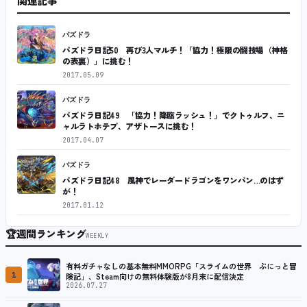
関連記事
パズドラ
パズドラ日記50 再び3人マルチ！「協力！極限の闘技場（神格
の表裏）」に挑む！
2017.05.09
パズドラ
パズドラ日記49 「協力！降臨ラッシュ！」でクトゥルフ、ニ
ャルラトホテプ、アザトースに挑む！
2017.04.07
パズドラ
パズドラ日記48 風神でレーダードラゴンをワンパン…のはず
が！
2017.01.12
🏆
週間ランキング
WEEKLY
有料ガチャなしの基本無料MMORPG「スライムの世界 ぷにっと冒
1
険記」、Steam向けの無料体験版が8月末に配信決定
2026.07.27