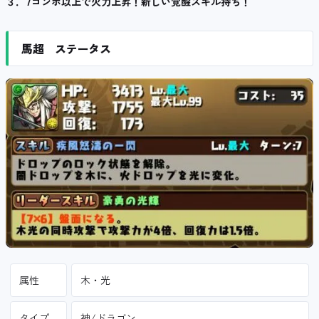
３．7コンボ以上で火力上昇！新しい覚醒スキル持ち！
馬超 ステータス
属性
木・光
タイプ
神/ドラゴン