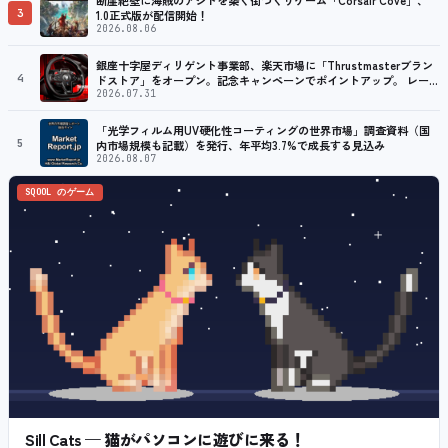
3
1.0正式版が配信開始！
2026.08.06
銀座十字屋ディリゲント事業部、楽天市場に「Thrustmasterブラン
4
ドストア」をオープン。記念キャンペーンでポイントアップ。 レーシ
ング／フライトシム向けコントローラーを中心に、幅広くラインナッ
2026.07.31
プ
「光学フィルム用UV硬化性コーティングの世界市場」調査資料（国
5
内市場規模も記載）を発行、年平均3.7%で成長する見込み
2026.08.07
SQOOL のゲーム
Sill Cats — 猫がパソコンに遊びに来る！