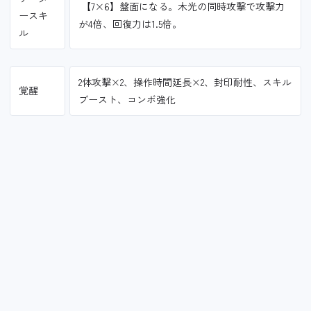
【7×6】盤面になる。木光の同時攻撃で攻撃力
ースキ
が4倍、回復力は1.5倍。
ル
2体攻撃×2、操作時間延長×2、封印耐性、スキル
覚醒
ブースト、コンボ強化