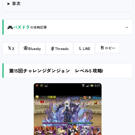
目次
🎮
→
パズドラ
の攻略記事
⎘
コピー
𝕏
🦋
@
L
X
Bluesky
Threads
LINE
第15回チャレンジダンジョン レベル5 攻略!