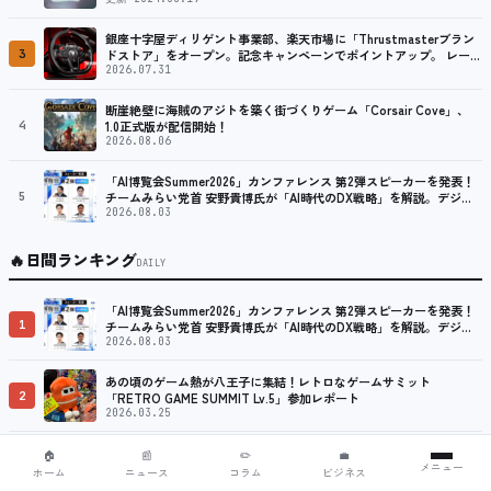
銀座十字屋ディリゲント事業部、楽天市場に「Thrustmasterブラン
3
ドストア」をオープン。記念キャンペーンでポイントアップ。 レーシ
ング／フライトシム向けコントローラーを中心に、幅広くラインナッ
2026.07.31
プ
断崖絶壁に海賊のアジトを築く街づくりゲーム「Corsair Cove」、
4
1.0正式版が配信開始！
2026.08.06
「AI博覧会Summer2026」カンファレンス 第2弾スピーカーを発表！
5
チームみらい党首 安野貴博氏が「AI時代のDX戦略」を解説。デジタ
ル庁のガバメントAI、経営・製造・営業のAI活用事例も公開
2026.08.03
🔥
日間ランキング
DAILY
「AI博覧会Summer2026」カンファレンス 第2弾スピーカーを発表！
1
チームみらい党首 安野貴博氏が「AI時代のDX戦略」を解説。デジタ
ル庁のガバメントAI、経営・製造・営業のAI活用事例も公開
2026.08.03
あの頃のゲーム熱が八王子に集結！レトロなゲームサミット
2
「RETRO GAME SUMMIT Lv.5」参加レポート
2026.03.25
バーチャルライバーグループ『Neo-Porte』×オンキヨー株式会社の
🏠
📰
✏️
💼
メニュー
3
ボイス搭載ワイヤレスイヤホンが登場 水無瀬モデルが完全受注生産で
ホーム
ニュース
コラム
ビジネス
販売決定！ ８月７日（金）15：00から受注開始
2026.08.06