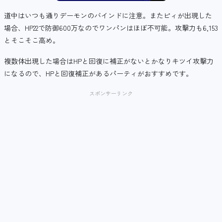
道中はいつも通りデーモンのバインドに注意。またピィが出現した
場合、HP22で防御600万なのでワンパンはほぼ不可能。攻撃力も6,153
とそこそこ高め。
複数体出現した場合はHPと回復に補正がないとかなりキツイ攻撃力
になるので、HPと回復補正があるパーティがおすすめです。
スポンサーリンク