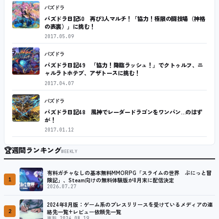
パズドラ
パズドラ日記50 再び3人マルチ！「協力！極限の闘技場（神格
の表裏）」に挑む！
2017.05.09
パズドラ
パズドラ日記49 「協力！降臨ラッシュ！」でクトゥルフ、ニ
ャルラトホテプ、アザトースに挑む！
2017.04.07
パズドラ
パズドラ日記48 風神でレーダードラゴンをワンパン…のはず
が！
2017.01.12
🏆
週間ランキング
WEEKLY
有料ガチャなしの基本無料MMORPG「スライムの世界 ぷにっと冒
1
険記」、Steam向けの無料体験版が8月末に配信決定
2026.07.27
2024年8月版：ゲーム系のプレスリリースを受けているメディアの連
2
絡先一覧+レビュー依頼先一覧
更新 2024.08.19