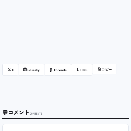
⎘
コピー
𝕏
🦋
@
L
X
Bluesky
Threads
LINE
💬
コメント
COMMENTS