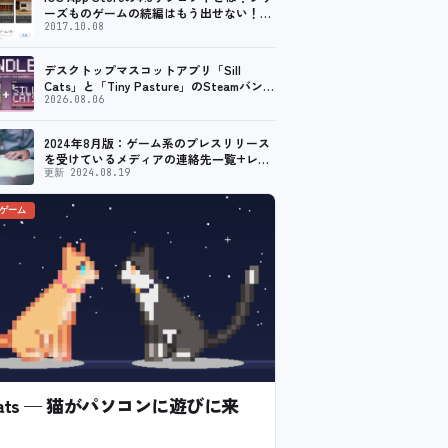
ーズものゲームの続編はもう出せない！？
脱出ゲームで相次ぐリジェクト
2017.10.08
デスクトップマスコットアプリ「Sill
Cats」と「Tiny Pasture」のSteamバンド
ルセットが販売開始。通常価格より10%割
2026.08.06
引
2024年8月版：ゲーム系のプレスリリース
を受けているメディアの連絡先一覧+レビ
ュー依頼先一覧
更新 2024.08.19
のゲーム
l Cats — 猫がパソコンに遊びに来