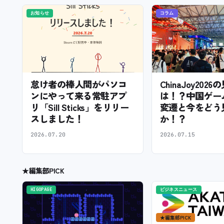
お知らせ
コラム
怠け者の棒人間がパソコ
ChinaJoy202
ンにやって来る常駐アプ
は！？中国ゲー
リ「Sill Sticks」をリリー
変遷と今をどう
スしました！
か！？
2026.07.20
2026.07.15
★
編集部PICK
HIGOPAGE
ビジネスニュース
★
編集部PICK