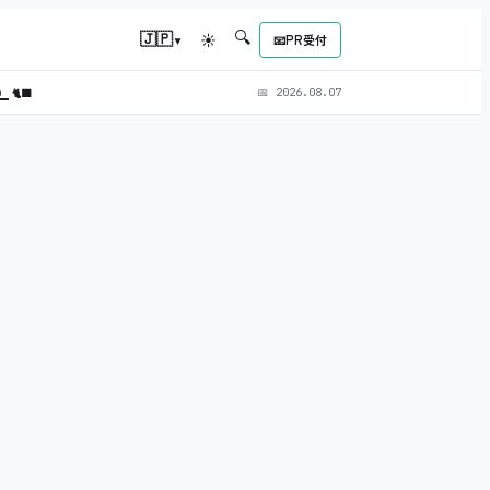
🔍
▾
🇯🇵
☀
📧
PR受付
L）
🐈‍⬛
📅
2026.08.07