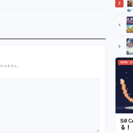
3
4
5
SQOOL 
開されません。
Sil
る！