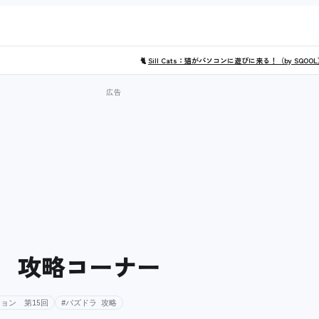
🐈
Sill Cats：猫がパソコンに遊びに来る！（by SQOO
ン 攻略コーナー
ョン 第15回
#パズドラ 攻略