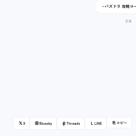
パズドラ 攻略コ
←
⎘
コピー
𝕏
🦋
@
L
X
Bluesky
Threads
LINE