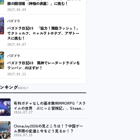
限の闘技場（神格の表裏）」に挑む！
2017.05.09
パズドラ
パズドラ日記49 「協力！降臨ラッシュ！」
でクトゥルフ、ニャルラトホテプ、アザトー
スに挑む！
2017.04.07
パズドラ
パズドラ日記48 風神でレーダードラゴンを
ワンパン…のはずが！
2017.01.12
ンキング
WEEKLY
有料ガチャなしの基本無料MMORPG「スラ
イムの世界 ぷにっと冒険記」、Steam向
けの無料体験版が8月末に配信決定
2026.07.27
ChinaJoy2026の見どころは！？中国ゲー
ム界隈の変遷と今をどう見るか！？
2026.07.15