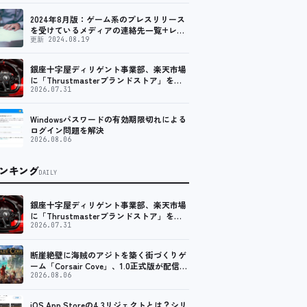
2024年8月版：ゲーム系のプレスリリース
を受けているメディアの連絡先一覧+レビ
ュー依頼先一覧
更新 2024.08.19
銀座十字屋ディリゲント事業部、楽天市場
に「Thrustmasterブランドストア」をオ
ープン。記念キャンペーンでポイントアッ
2026.07.31
プ。 レーシング／フライトシム向けコント
ローラーを中心に、幅広くラインナップ
Windowsパスワードの有効期限切れによる
ログイン問題を解決
2026.08.06
ンキング
DAILY
銀座十字屋ディリゲント事業部、楽天市場
に「Thrustmasterブランドストア」をオ
ープン。記念キャンペーンでポイントアッ
2026.07.31
プ。 レーシング／フライトシム向けコント
ローラーを中心に、幅広くラインナップ
断崖絶壁に海賊のアジトを築く街づくりゲ
ーム「Corsair Cove」、1.0正式版が配信開
始！
2026.08.06
iOS App Storeの4.3リジェクトとは？シリ