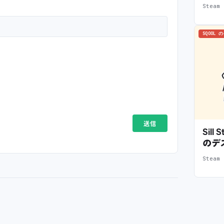
Stea
SQOOL 
Sil
のデ
Stea