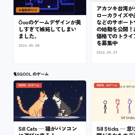
アカツキ台湾が
★
編集部PICK
ローカライズや
などのサポート
Öooのゲームデザインが美
の始動を公開！
しすぎて嫉妬してしまい
価格でのトライ
ました。
を募集中
2026.05.08
2026.05.07
🐈
SQOOL のゲーム
SQOOL のゲーム
SQOOL のゲーム
Sill Cats — 猫がパソコン
Sill Sticks 