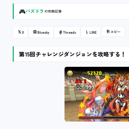
🎮
パズドラ
の攻略記事
⎘
コピー
𝕏
🦋
@
L
X
Bluesky
Threads
LINE
第15回チャレンジダンジョンを攻略する！