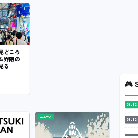
6の見どころ
ム界隈の
見る
🎮
S
08.12
ニュース
08.12