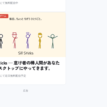
m にて無料配信中
のゲーム
l Sticks — 怠け者の棒人間があなた
スクトップにやってきます。
m にて近日無料配信予定