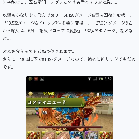
に容赦なし。五右衛門、シヴァという苦手キャラが連発…。
攻撃もかなりぶっ飛んでおり「54,128ダメージ&毒を回復に変換」、
「13,532ダメージ&ドロップ7個を毒に変換」、「27,064ダメージ&左
から縦2、4、6列目を火ドロップに変換」「32,478ダメージ」などな
ど…。
どれを食らっても即効で倒されます。
さらにHP30%以下で81,192ダメージなので、微妙に削りすぎてもだめ
です。