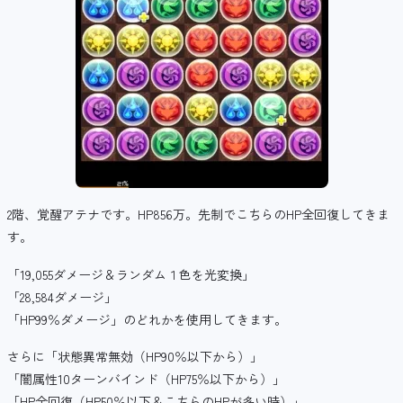
2階、覚醒アテナです。HP856万。先制でこちらのHP全回復してきま
す。
「19,055ダメージ＆ランダム１色を光変換」
「28,584ダメージ」
「HP99％ダメージ」のどれかを使用してきます。
さらに「状態異常無効（HP90％以下から）」
「闇属性10ターンバインド（HP75％以下から）」
「HP全回復（HP50％以下＆こちらのHPが多い時）」