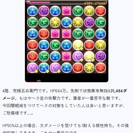
4階、究極五右衛門です。HP684万。先制で状態異常無効&
31,484ダ
メージ
。もはやヘラ並の攻撃力です。筆者が一番苦手な敵です。
今回闇軽減をつけてヘラの対策をしていた人は多いと思いますが、
ご愁傷様です…。
HP50%以上の場合、大ダメージを受けても1耐える根性持ち。その後
全回復してきます。これが一番厄介です。