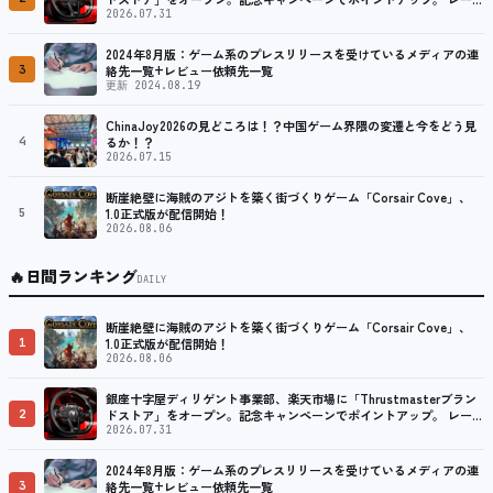
ング／フライトシム向けコントローラーを中心に、幅広くラインナッ
2026.07.31
プ
2024年8月版：ゲーム系のプレスリリースを受けているメディアの連
3
絡先一覧+レビュー依頼先一覧
更新 2024.08.19
ChinaJoy2026の見どころは！？中国ゲーム界隈の変遷と今をどう見
4
るか！？
2026.07.15
断崖絶壁に海賊のアジトを築く街づくりゲーム「Corsair Cove」、
5
1.0正式版が配信開始！
2026.08.06
🔥
日間ランキング
DAILY
断崖絶壁に海賊のアジトを築く街づくりゲーム「Corsair Cove」、
1
1.0正式版が配信開始！
2026.08.06
銀座十字屋ディリゲント事業部、楽天市場に「Thrustmasterブラン
2
ドストア」をオープン。記念キャンペーンでポイントアップ。 レーシ
ング／フライトシム向けコントローラーを中心に、幅広くラインナッ
2026.07.31
プ
2024年8月版：ゲーム系のプレスリリースを受けているメディアの連
3
絡先一覧+レビュー依頼先一覧