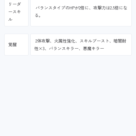
リーダ
バランスタイプのHPが2倍に、攻撃力は2.5倍にな
ースキ
る。
ル
2体攻撃、火属性強化、スキルブースト、暗闇耐
覚醒
性×3、バランスキラー、悪魔キラー