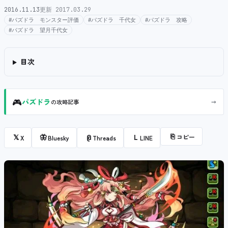
2016.11.13
更新 2017.03.29
#パズドラ モンスター評価
#パズドラ 千代女
#パズドラ 攻略
#パズドラ 望月千代女
目次
🎮
→
パズドラ
の攻略記事
⎘
コピー
𝕏
🦋
@
L
X
Bluesky
Threads
LINE