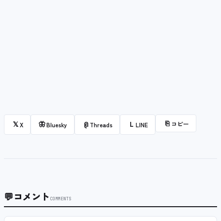
⎘
コピー
𝕏
🦋
@
L
X
Bluesky
Threads
LINE
💬
コメント
COMMENTS