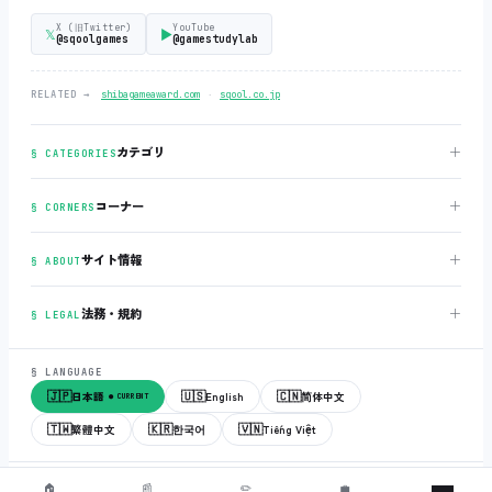
X (旧Twitter)
YouTube
𝕏
▶
@sqoolgames
@gamestudylab
‧
RELATED →
shibagameaward.com
sqool.co.jp
＋
カテゴリ
§ CATEGORIES
＋
コーナー
§ CORNERS
＋
サイト情報
§ ABOUT
＋
法務・規約
§ LEGAL
§ LANGUAGE
🇯🇵
🇺🇸
🇨🇳
日本語
English
简体中文
● CURRENT
🇹🇼
🇰🇷
🇻🇳
繁體中文
한국어
Tiếng Việt
© 2018-2026
sqool.co.jp
‧ All rights reserved.
v3.0.0
‧
build 20260505
‧
🏠
📰
✏️
💼