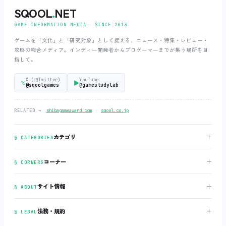
SQOOL
.
NET
GAME INFORMATION MEDIA ‧ SINCE 2013
ゲームを「文化」と「研究対象」として捉える、ニュース・特集・レビュー・
攻略の総合メディア。インディー開発者からプロゲーマーまでが集う場所を目
指して。
X (旧Twitter)
YouTube
𝕏
▶
@sqoolgames
@gamestudylab
‧
RELATED →
shibagameaward.com
sqool.co.jp
＋
カテゴリ
§ CATEGORIES
＋
コーナー
§ CORNERS
＋
サイト情報
§ ABOUT
＋
法務・規約
§ LEGAL