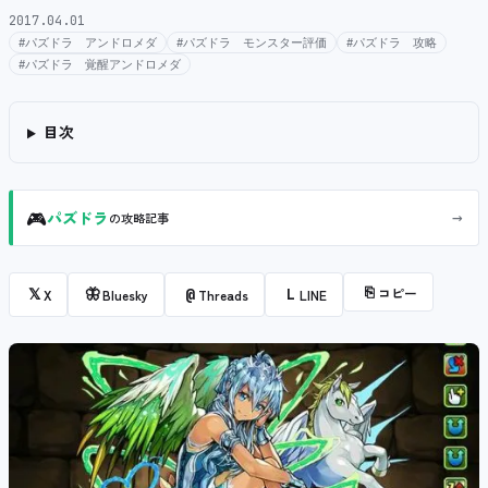
2017.04.01
#パズドラ アンドロメダ
#パズドラ モンスター評価
#パズドラ 攻略
#パズドラ 覚醒アンドロメダ
目次
🎮
→
パズドラ
の攻略記事
⎘
コピー
𝕏
🦋
@
L
X
Bluesky
Threads
LINE