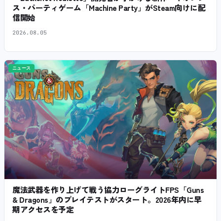
ス・パーティゲーム「Machine Party」がSteam向けに配
信開始
2026.08.05
ニュース
魔法武器を作り上げて戦う協力ローグライトFPS「Guns
& Dragons」のプレイテストがスタート。2026年内に早
期アクセスを予定