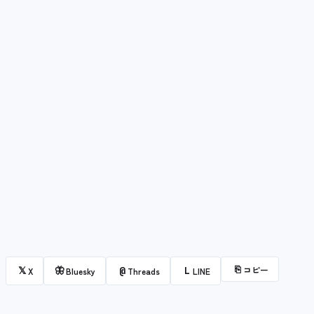
⎘
コピー
𝕏
🦋
@
L
X
Bluesky
Threads
LINE