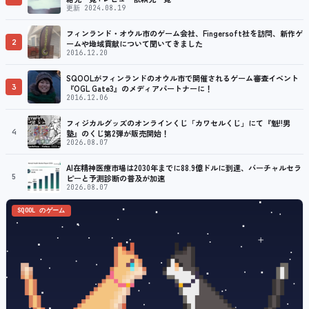
更新 2024.08.19
フィンランド・オウル市のゲーム会社、Fingersoft社を訪問、新作ゲ
2
ームや地域貢献について聞いてきました
2016.12.20
SQOOLがフィンランドのオウル市で開催されるゲーム審査イベント
3
『OGL Gate3』のメディアパートナーに！
2016.12.06
フィジカルグッズのオンラインくじ「カワセルくじ」にて『魁!!男
4
塾』のくじ第2弾が販売開始！
2026.08.07
AI在精神医療市場は2030年までに88.9億ドルに到達、バーチャルセラ
5
ピーと予測診断の普及が加速
2026.08.07
SQOOL のゲーム