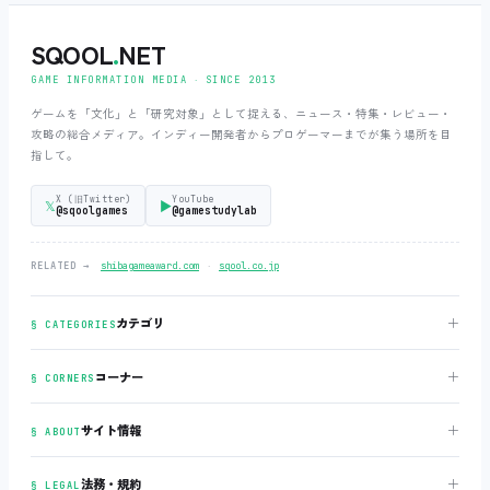
SQOOL
.
NET
GAME INFORMATION MEDIA ‧ SINCE 2013
ゲームを「文化」と「研究対象」として捉える、ニュース・特集・レビュー・
攻略の総合メディア。インディー開発者からプロゲーマーまでが集う場所を目
指して。
X (旧Twitter)
YouTube
𝕏
▶
@sqoolgames
@gamestudylab
‧
RELATED →
shibagameaward.com
sqool.co.jp
＋
カテゴリ
§ CATEGORIES
＋
コーナー
§ CORNERS
＋
サイト情報
§ ABOUT
＋
法務・規約
§ LEGAL