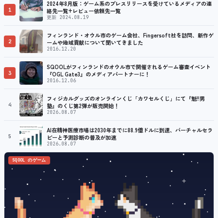
2024年8月版：ゲーム系のプレスリリースを受けているメディアの連
1
絡先一覧+レビュー依頼先一覧
更新 2024.08.19
フィンランド・オウル市のゲーム会社、Fingersoft社を訪問、新作ゲ
2
ームや地域貢献について聞いてきました
2016.12.20
SQOOLがフィンランドのオウル市で開催されるゲーム審査イベント
3
『OGL Gate3』のメディアパートナーに！
2016.12.06
フィジカルグッズのオンラインくじ「カワセルくじ」にて『魁!!男
4
塾』のくじ第2弾が販売開始！
2026.08.07
AI在精神医療市場は2030年までに88.9億ドルに到達、バーチャルセラ
5
ピーと予測診断の普及が加速
2026.08.07
SQOOL のゲーム