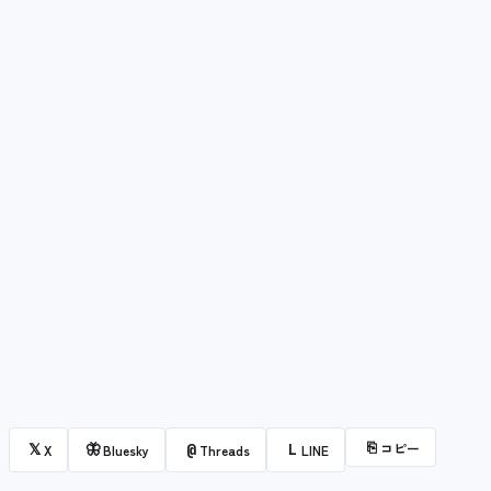
⎘
コピー
𝕏
🦋
@
L
X
Bluesky
Threads
LINE