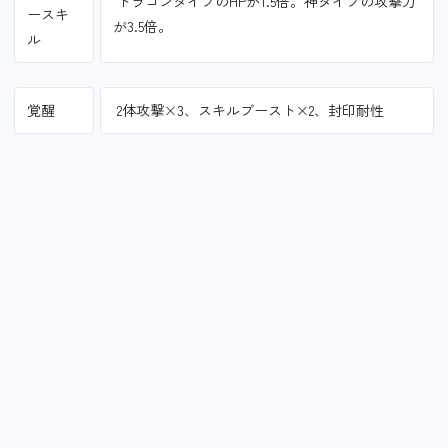
ドラゴンタイプのHPが1.5倍。神タイプの攻撃力
ースキ
が3.5倍。
ル
覚醒
2体攻撃×3、スキルブースト×2、封印耐性