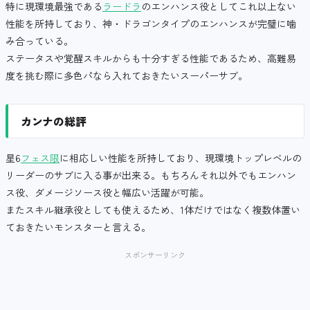
特に現環境最強である
ラードラ
のエンハンス役としてこれ以上ない
性能を所持しており、神・ドラゴンタイプのエンハンスが完璧に噛
み合っている。
ステータスや覚醒スキルからも十分すぎる性能であるため、高難易
度を挑む際に多色パなら入れておきたいスーパーサブ。
カンナの総評
星6
フェス限
に相応しい性能を所持しており、現環境トップレベルの
リーダーのサブに入る事が出来る。もちろんそれ以外でもエンハン
ス役、ダメージソース役と幅広い活躍が可能。
またスキル継承役としても使えるため、1体だけではなく複数体置い
ておきたいモンスターと言える。
スポンサーリンク