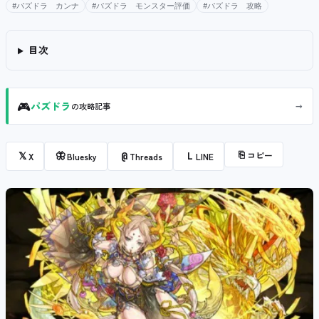
#パズドラ カンナ
#パズドラ モンスター評価
#パズドラ 攻略
目次
🎮
→
パズドラ
の攻略記事
⎘
コピー
𝕏
🦋
@
L
X
Bluesky
Threads
LINE