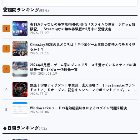
🏆
週間ランキング
WEEKLY
有料ガチャなしの基本無料MMORPG「スライムの世界 ぷにっと冒
1
険記」、Steam向けの無料体験版が8月末に配信決定
2026.07.27
ChinaJoy2026の見どころは！？中国ゲーム界隈の変遷と今をどう見
2
るか！？
2026.07.15
2024年8月版：ゲーム系のプレスリリースを受けているメディアの連
3
絡先一覧+レビュー依頼先一覧
更新 2024.08.19
銀座十字屋ディリゲント事業部、楽天市場に「Thrustmasterブラン
4
ドストア」をオープン。記念キャンペーンでポイントアップ。 レーシ
ング／フライトシム向けコントローラーを中心に、幅広くラインナッ
2026.07.31
プ
Windowsパスワードの有効期限切れによるログイン問題を解決
5
2026.08.06
🔥
日間ランキング
DAILY