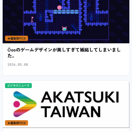
★
編集部PICK
Öooのゲームデザインが美しすぎて嫉妬してしまいまし
た。
2026.05.08
ビジネスニュース
★
編集部PICK