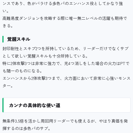
ンスであり、色がバラける多色パのエンハンス役としてかなり強
い。
高難易度ダンジョンを攻略する際に唯一無二レベルの活躍も期待で
きる。
覚醒スキル
封印耐性とスキブ2つを所持しているため、リーダーだけでなくサブ
として欲しい覚醒スキルも十分所持している。
特に2体攻撃3つは非常に強力で、光4つ消しをした場合の火力はPTで
も随一のものになる。
エンハンスから2体攻撃3つまで、火力面において非常に心強いモンス
ター。
カンナの具体的な使い道
無条件3.5倍を活かし周回用リーダーでも使えるが、やはり真価を発
揮するのは多色パのサブ。