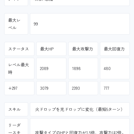
最大レ
99
ベル
ステータス
最大HP
最大攻撃力
最大回復力
レベル最大
2089
1898
480
時
+297
3079
2393
777
スキル
火ドロップを光ドロップに変化（最短5ターン）
リーダ
ースキ
攻撃タイプのHPと回復力が1.5倍、攻撃力は2倍。