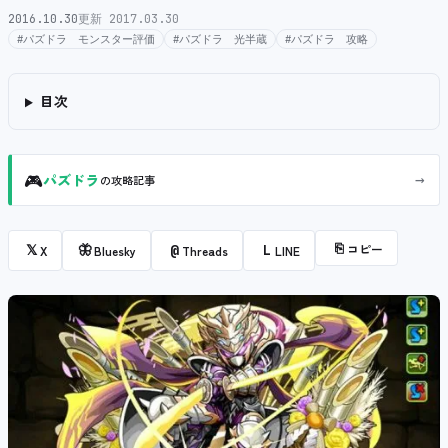
2016.10.30
更新 2017.03.30
#パズドラ モンスター評価
#パズドラ 光半蔵
#パズドラ 攻略
目次
🎮
→
パズドラ
の攻略記事
⎘
コピー
𝕏
🦋
@
L
X
Bluesky
Threads
LINE