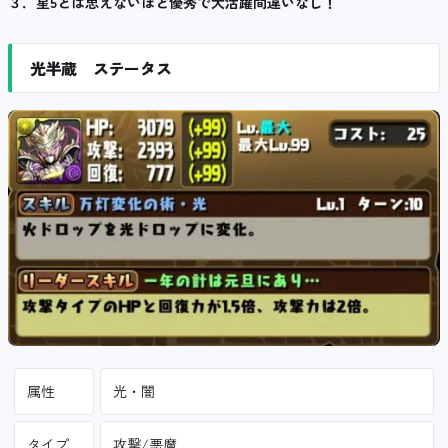
３．星5とは思えないほど優秀で大活躍間違いなし！
光半蔵 ステータス
属性
光・闇
タイプ
攻撃/悪魔