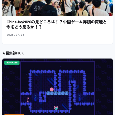
ChinaJoy2026の見どころは！？中国ゲーム界隈の変遷と
今をどう見るか！？
2026.07.15
★
編集部PICK
HIGOPAGE