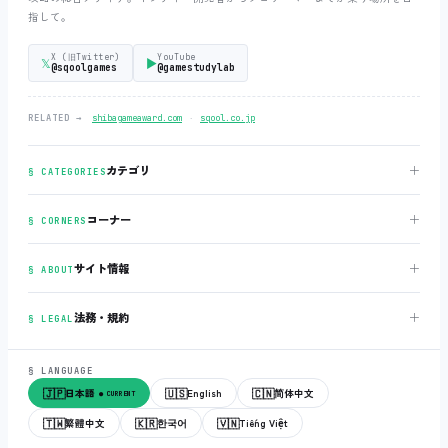
指して。
X (旧Twitter)
YouTube
𝕏
▶
@sqoolgames
@gamestudylab
‧
RELATED →
shibagameaward.com
sqool.co.jp
＋
カテゴリ
§ CATEGORIES
＋
コーナー
§ CORNERS
＋
サイト情報
§ ABOUT
＋
法務・規約
§ LEGAL
§ LANGUAGE
🇯🇵
🇺🇸
🇨🇳
日本語
English
简体中文
● CURRENT
🇹🇼
🇰🇷
🇻🇳
繁體中文
한국어
Tiếng Việt