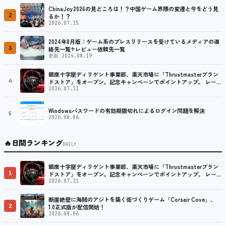
ChinaJoy2026の見どころは！？中国ゲーム界隈の変遷と今をどう見
2
るか！？
2026.07.15
2024年8月版：ゲーム系のプレスリリースを受けているメディアの連
3
絡先一覧+レビュー依頼先一覧
更新 2024.08.19
銀座十字屋ディリゲント事業部、楽天市場に「Thrustmasterブラン
4
ドストア」をオープン。記念キャンペーンでポイントアップ。 レーシ
ング／フライトシム向けコントローラーを中心に、幅広くラインナッ
2026.07.31
プ
Windowsパスワードの有効期限切れによるログイン問題を解決
5
2026.08.06
🔥
日間ランキング
DAILY
銀座十字屋ディリゲント事業部、楽天市場に「Thrustmasterブラン
1
ドストア」をオープン。記念キャンペーンでポイントアップ。 レーシ
ング／フライトシム向けコントローラーを中心に、幅広くラインナッ
2026.07.31
プ
断崖絶壁に海賊のアジトを築く街づくりゲーム「Corsair Cove」、
2
1.0正式版が配信開始！
2026.08.06