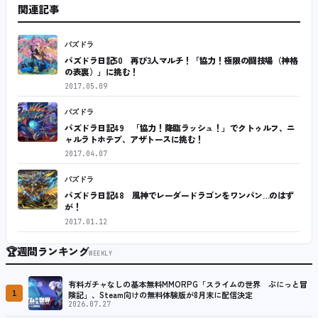
関連記事
パズドラ
パズドラ日記50 再び3人マルチ！「協力！極限の闘技場（神格
の表裏）」に挑む！
2017.05.09
パズドラ
パズドラ日記49 「協力！降臨ラッシュ！」でクトゥルフ、ニ
ャルラトホテプ、アザトースに挑む！
2017.04.07
パズドラ
パズドラ日記48 風神でレーダードラゴンをワンパン…のはず
が！
2017.01.12
🏆
週間ランキング
WEEKLY
有料ガチャなしの基本無料MMORPG「スライムの世界 ぷにっと冒
1
険記」、Steam向けの無料体験版が8月末に配信決定
2026.07.27