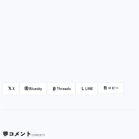
⎘
コピー
𝕏
🦋
@
L
X
Bluesky
Threads
LINE
💬
コメント
COMMENTS