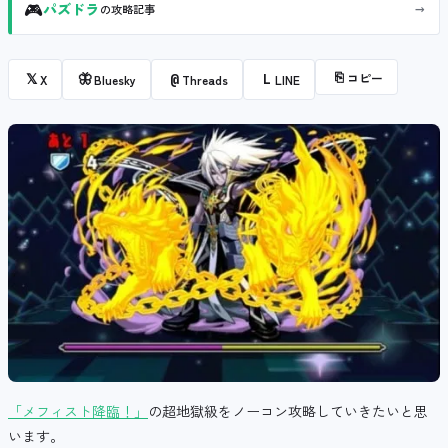
🎮
→
パズドラ
の攻略記事
⎘
コピー
𝕏
🦋
@
L
X
Bluesky
Threads
LINE
「メフィスト降臨！」
の超地獄級をノーコン攻略していきたいと思
います。