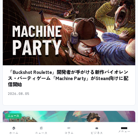
「Buckshot Roulette」開発者が手がける新作バイオレン
ス・パーティゲーム「Machine Party」がSteam向けに配
信開始
2026.08.05
ニュース
🏠
📰
✏️
💼
メニュー
ホーム
ニュース
コラム
ビジネス