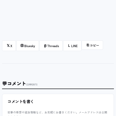
⎘
コピー
𝕏
🦋
@
L
X
Bluesky
Threads
LINE
💬
コメント
COMMENTS
コメントを書く
記事の感想や追加情報など、お気軽にお書きください。メールアドレスは公開