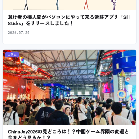
怠け者の棒人間がパソコンにやって来る常駐アプリ「Sill
Sticks」をリリースしました！
2026.07.20
コラム
ChinaJoy2026の見どころは！？中国ゲーム界隈の変遷と
今をどう見るか！？