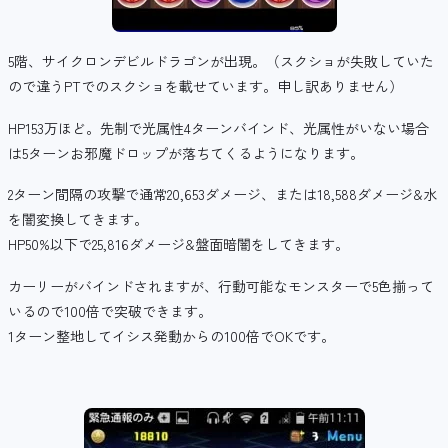
5階、サイクロンデビルドラゴンが出現。（スクショが失敗していた
ので違うPTでのスクショを載せています。申し訳ありません）
HP153万ほど。先制で光属性4ターンバインド、光属性がいない場合
は5ターンお邪魔ドロップが落ちてくるようになります。
2ターン間隔の攻撃で通常20,653ダメージ、または18,588ダメージ&水
を闇変換してきます。
HP50%以下で25,816ダメージ&盤面暗闇をしてきます。
カーリーがバインドされますが、行動可能なモンスターで5色揃って
いるので100倍で突破できます。
1ターン整地してイシス発動からの100倍でOKです。