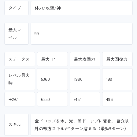
タイプ
体力/攻撃/神
最大レ
99
ベル
ステータス
最大HP
最大攻撃力
最大回復力
レベル最大
5360
1986
199
時
+297
6350
2481
496
全ドロップを木、光、闇ドロップに変化。自分以
スキル
外の味方スキルが1ターン溜まる（最短9ターン）