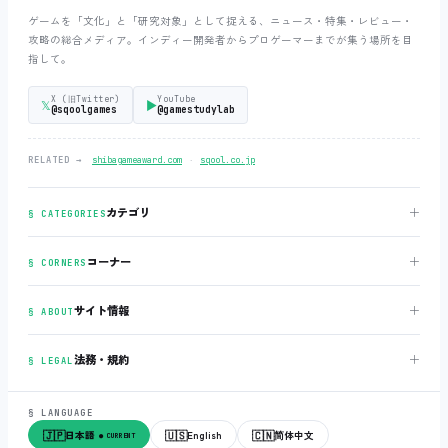
ゲームを「文化」と「研究対象」として捉える、ニュース・特集・レビュー・
攻略の総合メディア。インディー開発者からプロゲーマーまでが集う場所を目
指して。
X (旧Twitter)
YouTube
𝕏
▶
@sqoolgames
@gamestudylab
‧
RELATED →
shibagameaward.com
sqool.co.jp
＋
カテゴリ
§ CATEGORIES
＋
コーナー
§ CORNERS
＋
サイト情報
§ ABOUT
＋
法務・規約
§ LEGAL
§ LANGUAGE
🇯🇵
🇺🇸
🇨🇳
日本語
English
简体中文
● CURRENT