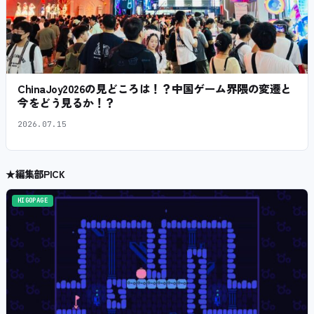
ChinaJoy2026の見どころは！？中国ゲーム界隈の変遷と
今をどう見るか！？
2026.07.15
★
編集部PICK
HIGOPAGE