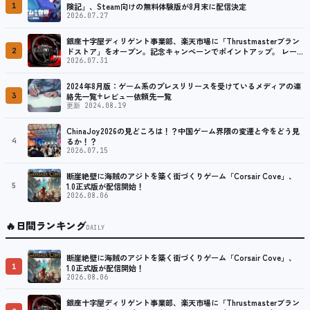
1
険記」、Steam向けの無料体験版が8月末に配信決定
2026.07.27
銀座十字屋ディリゲント事業部、楽天市場に「Thrustmasterブラン
2
ドストア」をオープン。記念キャンペーンでポイントアップ。 レーシ
ング／フライトシム向けコントローラーを中心に、幅広くラインナッ
2026.07.31
プ
2024年8月版：ゲーム系のプレスリリースを受けているメディアの連
3
絡先一覧+レビュー依頼先一覧
更新 2024.08.19
ChinaJoy2026の見どころは！？中国ゲーム界隈の変遷と今をどう見
4
るか！？
2026.07.15
断崖絶壁に海賊のアジトを築く街づくりゲーム「Corsair Cove」、
5
1.0正式版が配信開始！
2026.08.06
🔥
日間ランキング
DAILY
断崖絶壁に海賊のアジトを築く街づくりゲーム「Corsair Cove」、
1
1.0正式版が配信開始！
2026.08.06
銀座十字屋ディリゲント事業部、楽天市場に「Thrustmasterブラン