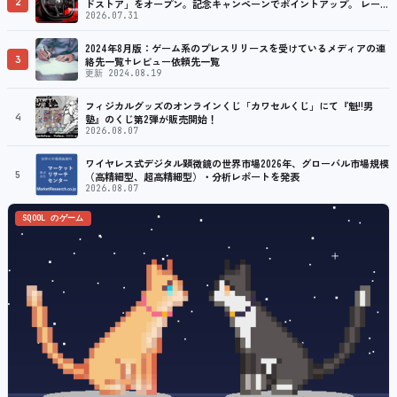
2
ドストア」をオープン。記念キャンペーンでポイントアップ。 レーシ
ング／フライトシム向けコントローラーを中心に、幅広くラインナッ
2026.07.31
プ
2024年8月版：ゲーム系のプレスリリースを受けているメディアの連
3
絡先一覧+レビュー依頼先一覧
更新 2024.08.19
フィジカルグッズのオンラインくじ「カワセルくじ」にて『魁!!男
4
塾』のくじ第2弾が販売開始！
2026.08.07
ワイヤレス式デジタル顕微鏡の世界市場2026年、グローバル市場規模
5
（高精細型、超高精細型）・分析レポートを発表
2026.08.07
SQOOL のゲーム