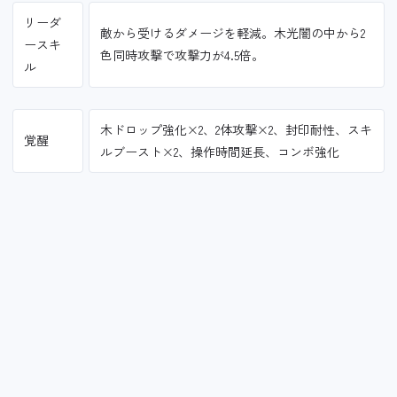
リーダ
敵から受けるダメージを軽減。木光闇の中から2
ースキ
色同時攻撃で攻撃力が4.5倍。
ル
木ドロップ強化×2、2体攻撃×2、封印耐性、スキ
覚醒
ルブースト×2、操作時間延長、コンボ強化