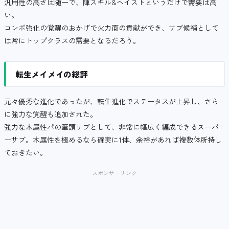
汎用性の高さは随一で、陣スキル&ヘイストというだけで需要は高
い。
コンボ強化の覚醒のおかげで火力面の貢献ができ、サブ候補として
は常にトップクラスの需要となるだろう。
転生メイメイの総評
元々優秀な進化であったが、転生進化でステータスが上昇し、さら
に強力な覚醒も追加された。
強力な木属性パの筆頭サブとして、非常に幅広く編成できるスーパ
ーサブ。木属性を極めるなら確実に1体、余裕があれば複数体所持し
ておきたい。
スポンサーリンク