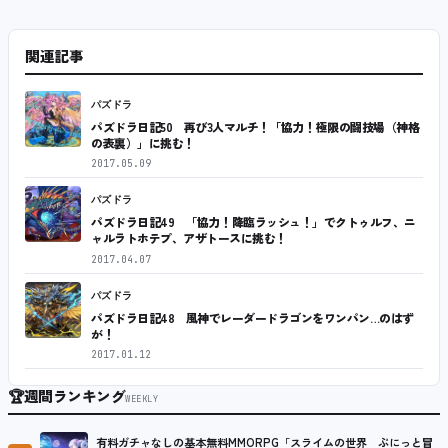
関連記事
パズドラ
パズドラ日記50 再び3人マルチ！「協力！極限の闘技場（神格
の表裏）」に挑む！
2017.05.09
パズドラ
パズドラ日記49 「協力！降臨ラッシュ！」でクトゥルフ、ニ
ャルラトホテプ、アザトースに挑む！
2017.04.07
パズドラ
パズドラ日記48 風神でレーダードラゴンをワンパン…のはず
が！
2017.01.12
🏆
週間ランキング
WEEKLY
有料ガチャなしの基本無料MMORPG「スライムの世界 ぷにっと冒