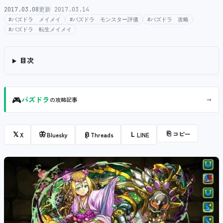
2017.03.08
更新 2017.03.14
#パズドラ メイメイ
#パズドラ モンスター評価
#パズドラ 攻略
#パズドラ 転生メイメイ
目次
🎮
→
パズドラ
の攻略記事
⎘
コピー
𝕏
🦋
@
L
X
Bluesky
Threads
LINE