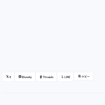
⎘
コピー
𝕏
🦋
@
L
X
Bluesky
Threads
LINE