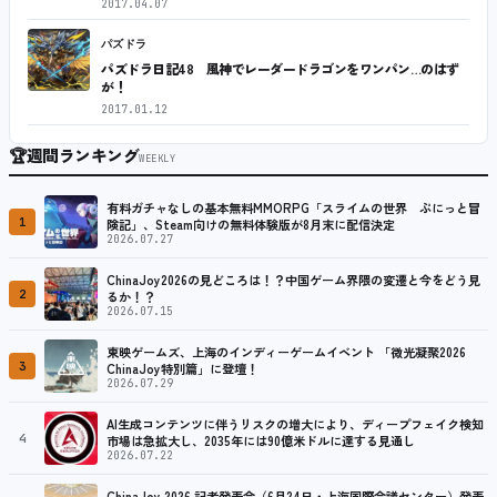
2017.04.07
パズドラ
パズドラ日記48 風神でレーダードラゴンをワンパン…のはず
が！
2017.01.12
🏆
週間ランキング
WEEKLY
有料ガチャなしの基本無料MMORPG「スライムの世界 ぷにっと冒
1
険記」、Steam向けの無料体験版が8月末に配信決定
2026.07.27
ChinaJoy2026の見どころは！？中国ゲーム界隈の変遷と今をどう見
2
るか！？
2026.07.15
東映ゲームズ、上海のインディーゲームイベント 「微光凝聚2026
3
ChinaJoy特別篇」に登壇！
2026.07.29
AI生成コンテンツに伴うリスクの増大により、ディープフェイク検知
4
市場は急拡大し、2035年には90億米ドルに達する見通し
2026.07.22
ChinaJoy 2026 記者発表会（6月24日・上海国際会議センター）発表