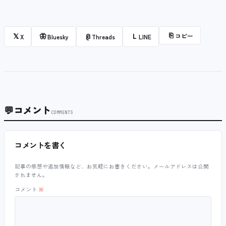
⎘
コピー
𝕏
🦋
@
L
X
Bluesky
Threads
LINE
💬
コメント
COMMENTS
コメントを書く
記事の感想や追加情報など、お気軽にお書きください。メールアドレスは公開
されません。
コメント
※