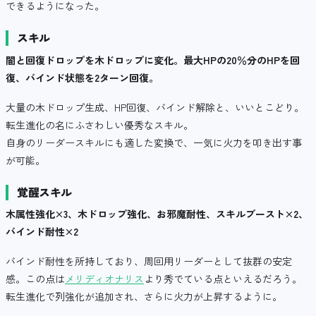
できるようになった。
スキル
闇と回復ドロップを木ドロップに変化。最大HPの20％分のHPを回
復、バインド状態を2ターン回復。
大量の木ドロップ生成、HP回復、バインド解除と、いいとこどり。
転生進化の名にふさわしい優秀なスキル。
自身のリーダースキルにも適した変換で、一気に火力を叩き出す事
が可能。
覚醒スキル
木属性強化×3、木ドロップ強化、お邪魔耐性、スキルブースト×2、
バインド耐性×2
バインド耐性を所持しており、周回用リーダーとして抜群の安定
感。この点は
メリディオナリス
より秀でている点といえるだろう。
転生進化で列強化が追加され、さらに火力が上昇するように。