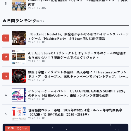
5
内容
2026.07.06
🔥
日間ランキング
DAILY
「Buckshot Roulette」開発者が手がける新作バイオレンス・パーテ
1
ィゲーム「Machine Party」がSteam向けに配信開始
2026.08.05
iOS App Storeの4.3リジェクトとは？シリーズものゲームの続編は
2
もう出せない！？脱出ゲームで相次ぐリジェクト
2017.10.08
銀座十字屋ディリゲント事業部、楽天市場に「Thrustmasterブラン
3
ドストア」をオープン。記念キャンペーンでポイントアップ。 レーシ
ング／フライトシム向けコントローラーを中心に、幅広くラインナッ
2026.07.31
プ
インディーゲームイベント「OSAKA INDIE GAMES SUMMIT 2026」
4
のチケット販売がスタート。出展コンテンツ情報も公開
2026.08.05
世界協働ロボット市場、2032年に約27.4億ドルへ – 年平均成長率
5
（CAGR）10.80％で成長（2026～2032年）
2026.08.05
SQOOL のゲーム