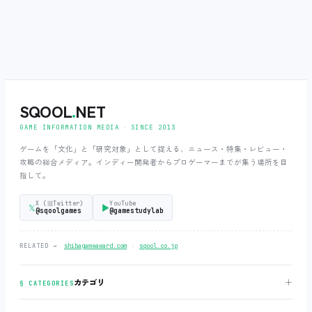
SQOOL
.
NET
GAME INFORMATION MEDIA ‧ SINCE 2013
ゲームを「文化」と「研究対象」として捉える、ニュース・特集・レビュー・
攻略の総合メディア。インディー開発者からプロゲーマーまでが集う場所を目
指して。
X (旧Twitter)
YouTube
𝕏
▶
@sqoolgames
@gamestudylab
‧
RELATED →
shibagameaward.com
sqool.co.jp
＋
カテゴリ
§ CATEGORIES