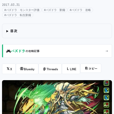
2017.03.31
#パズドラ モンスター評価
#パズドラ 劉備
#パズドラ 攻略
#パズドラ 転生劉備
目次
🎮
→
パズドラ
の攻略記事
⎘
コピー
𝕏
🦋
@
L
X
Bluesky
Threads
LINE