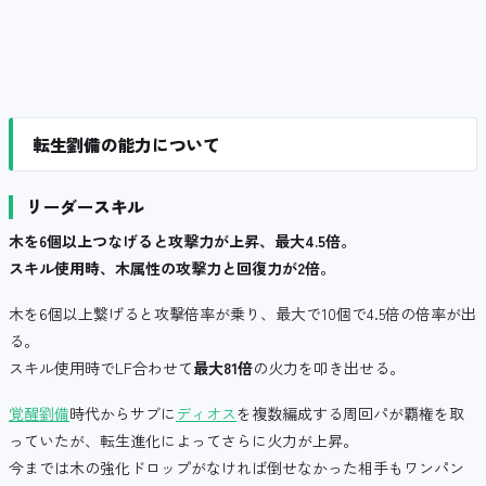
転生劉備の能力について
リーダースキル
木を6個以上つなげると攻撃力が上昇、最大4.5倍。
スキル使用時、木属性の攻撃力と回復力が2倍。
木を6個以上繋げると攻撃倍率が乗り、最大で10個で4.5倍の倍率が出
る。
スキル使用時でLF合わせて
最大81倍
の火力を叩き出せる。
覚醒劉備
時代からサブに
ディオス
を複数編成する周回パが覇権を取
っていたが、転生進化によってさらに火力が上昇。
今までは木の強化ドロップがなければ倒せなかった相手もワンパン