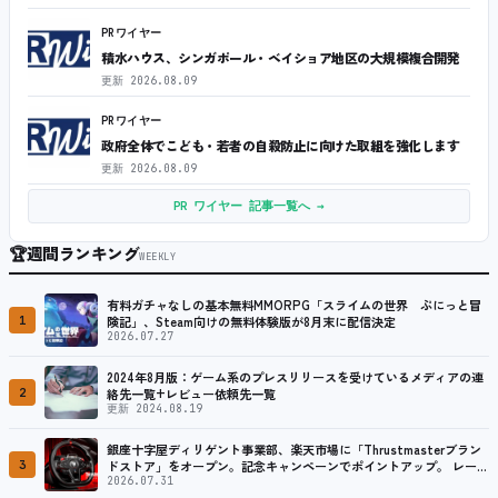
PRワイヤー
積水ハウス、シンガポール・ベイショア地区の大規模複合開発
更新
2026.08.09
PRワイヤー
政府全体でこども・若者の自殺防止に向けた取組を強化します
更新
2026.08.09
PR ワイヤー 記事一覧へ →
🏆
週間ランキング
WEEKLY
有料ガチャなしの基本無料MMORPG「スライムの世界 ぷにっと冒
1
険記」、Steam向けの無料体験版が8月末に配信決定
2026.07.27
2024年8月版：ゲーム系のプレスリリースを受けているメディアの連
2
絡先一覧+レビュー依頼先一覧
更新 2024.08.19
銀座十字屋ディリゲント事業部、楽天市場に「Thrustmasterブラン
3
ドストア」をオープン。記念キャンペーンでポイントアップ。 レーシ
ング／フライトシム向けコントローラーを中心に、幅広くラインナッ
2026.07.31