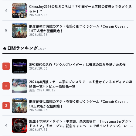
プ
ChinaJoy2026の見どころは！？中国ゲーム界隈の変遷と今をどう見
4
るか！？
2026.07.15
断崖絶壁に海賊のアジトを築く街づくりゲーム「Corsair Cove」、
5
1.0正式版が配信開始！
2026.08.06
🔥
日間ランキング
DAILY
SFC時代の名作「ソウルブレイダー」は善悪の深みを描いた名作
1
2019.10.03
2024年8月版：ゲーム系のプレスリリースを受けているメディアの連
2
絡先一覧+レビュー依頼先一覧
更新 2024.08.19
断崖絶壁に海賊のアジトを築く街づくりゲーム「Corsair Cove」、
3
1.0正式版が配信開始！
2026.08.06
銀座十字屋ディリゲント事業部、楽天市場に「Thrustmasterブラン
4
ドストア」をオープン。記念キャンペーンでポイントアップ。 レーシ
ング／フライトシム向けコントローラーを中心に、幅広くラインナッ
2026.07.31
プ