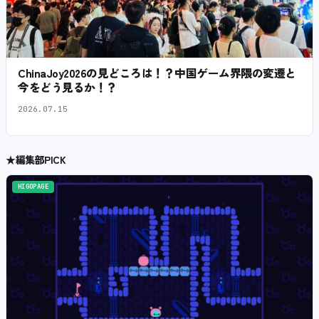
ChinaJoy2026の見どころは！？中国ゲーム界隈の変遷と
今をどう見るか！？
2026.07.15
★
編集部PICK
HIGOPAGE