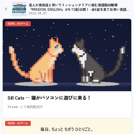
芸人が英会話と笑いでミッションクリアに挑む英語脱出動画
5
『MISSION: ENGLISH』が8/7(金)公開！ -全6話を見てお笑い英語ラ
イブ券が当たるXキャンペーンも開催！-
2026.08.07
SQOOL のゲーム
Sill Cats — 猫がパソコンに遊びに来る！
Steam にて無料配信中
SQOOL のゲーム