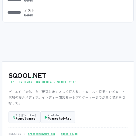
テスト
応募前
SQOOL
.
NET
GAME INFORMATION MEDIA ‧ SINCE 2013
ゲームを「文化」と「研究対象」として捉える、ニュース・特集・レビュー・
攻略の総合メディア。インディー開発者からプロゲーマーまでが集う場所を目
指して。
X (旧Twitter)
YouTube
𝕏
▶
@sqoolgames
@gamestudylab
‧
RELATED →
shibagameaward.com
sqool.co.jp