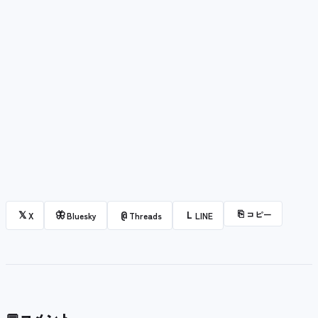
⎘
コピー
𝕏
🦋
@
L
X
Bluesky
Threads
LINE