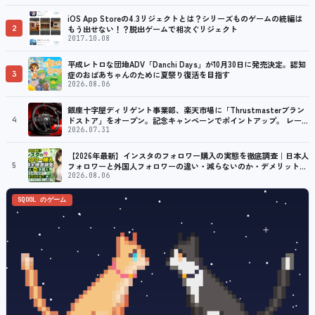
iOS App Storeの4.3リジェクトとは？シリーズものゲームの続編は
2
もう出せない！？脱出ゲームで相次ぐリジェクト
2017.10.08
平成レトロな団地ADV「Danchi Days」が10月30日に発売決定。認知
3
症のおばあちゃんのために夏祭り復活を目指す
2026.08.06
銀座十字屋ディリゲント事業部、楽天市場に「Thrustmasterブラン
4
ドストア」をオープン。記念キャンペーンでポイントアップ。 レーシ
ング／フライトシム向けコントローラーを中心に、幅広くラインナッ
2026.07.31
プ
【2026年最新】インスタのフォロワー購入の実態を徹底調査｜日本人
5
フォロワーと外国人フォロワーの違い・減らないのか・デメリット
は？「インスタ アカウント購入」という別の選択肢も調査
2026.08.06
SQOOL のゲーム