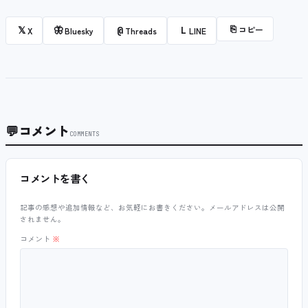
⎘
コピー
𝕏
🦋
@
L
X
Bluesky
Threads
LINE
💬
コメント
COMMENTS
コメントを書く
記事の感想や追加情報など、お気軽にお書きください。メールアドレスは公開
されません。
コメント
※