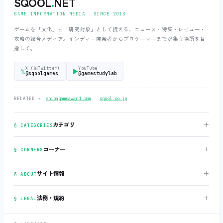
SQOOL
.
NET
GAME INFORMATION MEDIA ‧ SINCE 2013
ゲームを「文化」と「研究対象」として捉える、ニュース・特集・レビュー・
攻略の総合メディア。インディー開発者からプロゲーマーまでが集う場所を目
指して。
X (旧Twitter)
YouTube
𝕏
▶
@sqoolgames
@gamestudylab
‧
RELATED →
shibagameaward.com
sqool.co.jp
＋
カテゴリ
§ CATEGORIES
＋
コーナー
§ CORNERS
＋
サイト情報
§ ABOUT
＋
法務・規約
§ LEGAL