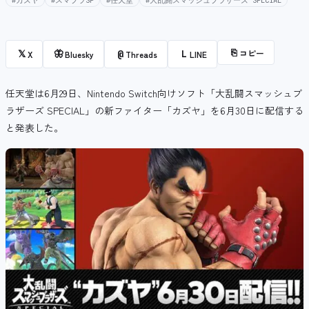
#カズヤ
#スマブラSP
#任天堂
#大乱闘スマッシュブラザーズ SPECIAL
⎘
コピー
𝕏
🦋
@
L
X
Bluesky
Threads
LINE
任天堂は6月29日、Nintendo Switch向けソフト「大乱闘スマッシュブ
ラザーズ SPECIAL」の新ファイター「カズヤ」を6月30日に配信する
と発表した。