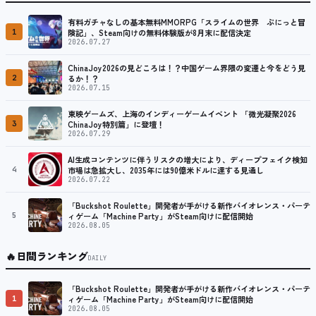
有料ガチャなしの基本無料MMORPG「スライムの世界 ぷにっと冒
1
険記」、Steam向けの無料体験版が8月末に配信決定
2026.07.27
ChinaJoy2026の見どころは！？中国ゲーム界隈の変遷と今をどう見
2
るか！？
2026.07.15
東映ゲームズ、上海のインディーゲームイベント 「微光凝聚2026
3
ChinaJoy特別篇」に登壇！
2026.07.29
AI生成コンテンツに伴うリスクの増大により、ディープフェイク検知
4
市場は急拡大し、2035年には90億米ドルに達する見通し
2026.07.22
「Buckshot Roulette」開発者が手がける新作バイオレンス・パーテ
5
ィゲーム「Machine Party」がSteam向けに配信開始
2026.08.05
🔥
日間ランキング
DAILY
「Buckshot Roulette」開発者が手がける新作バイオレンス・パーテ
1
ィゲーム「Machine Party」がSteam向けに配信開始
2026.08.05