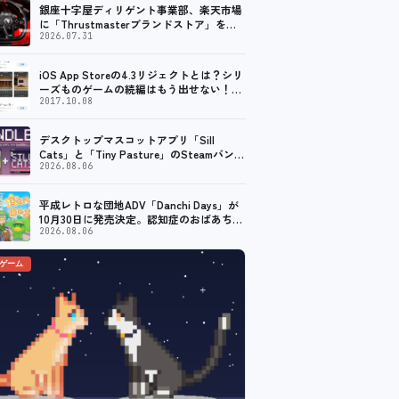
銀座十字屋ディリゲント事業部、楽天市場
に「Thrustmasterブランドストア」をオ
ープン。記念キャンペーンでポイントアッ
2026.07.31
プ。 レーシング／フライトシム向けコント
ローラーを中心に、幅広くラインナップ
iOS App Storeの4.3リジェクトとは？シリ
ーズものゲームの続編はもう出せない！？
脱出ゲームで相次ぐリジェクト
2017.10.08
デスクトップマスコットアプリ「Sill
Cats」と「Tiny Pasture」のSteamバンド
ルセットが販売開始。通常価格より10%割
2026.08.06
引
平成レトロな団地ADV「Danchi Days」が
10月30日に発売決定。認知症のおばあちゃ
んのために夏祭り復活を目指す
2026.08.06
のゲーム