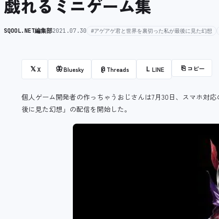
戯れるミニゲーム集
SQOOL.NET編集部
2021.07.30
#アゲアゲ君と世界を裏切った私が最後に見た幻想
⎘
コピー
𝕏
🦋
@
L
X
Bluesky
Threads
LINE
個人ゲーム開発者の作っちゃうおじさんは7月30日、スマホ対
後に見た幻想」の配信を開始した。