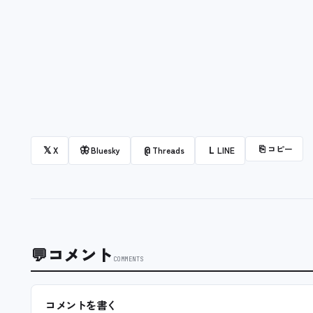
⎘
コピー
𝕏
🦋
@
L
X
Bluesky
Threads
LINE
💬
コメント
COMMENTS
コメントを書く