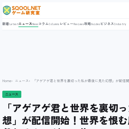
新着
ニュース
コラム
レビュー
攻略
ビジネス
Latest
News
Columns
Reviews
Guides
Industry
Home
ニュース
「アゲアゲ君と世界を裏切った私が最後に見た幻想」が配信
ニュース
「アゲアゲ君と世界を裏切っ
想」が配信開始！世界を恨む