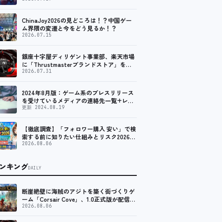
ChinaJoy2026の見どころは！？中国ゲー
ム界隈の変遷と今をどう見るか！？
2026.07.15
銀座十字屋ディリゲント事業部、楽天市場
に「Thrustmasterブランドストア」をオ
ープン。記念キャンペーンでポイントアッ
2026.07.31
プ。 レーシング／フライトシム向けコント
ローラーを中心に、幅広くラインナップ
2024年8月版：ゲーム系のプレスリリース
を受けているメディアの連絡先一覧+レビ
ュー依頼先一覧
更新 2024.08.19
【徹底調査】「フォロワー購入 安い」で検
索する前に知りたい仕組みとリスク2026｜
インスタ・X・TikTokの格安フォロワーの
2026.08.06
正体と、SNSアカウント購入市場との違い
を調査
ンキング
DAILY
断崖絶壁に海賊のアジトを築く街づくりゲ
ーム「Corsair Cove」、1.0正式版が配信開
始！
2026.08.06