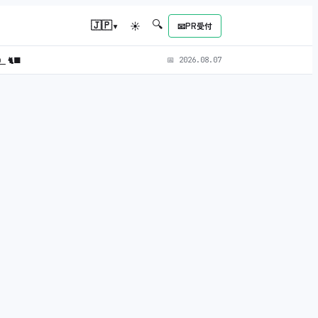
🔍
▾
🇯🇵
☀
📧
PR受付
L）
🐈‍⬛
📅
2026.08.07