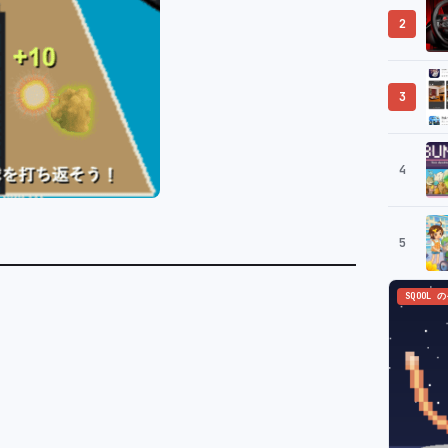
2
3
4
5
SQOOL 