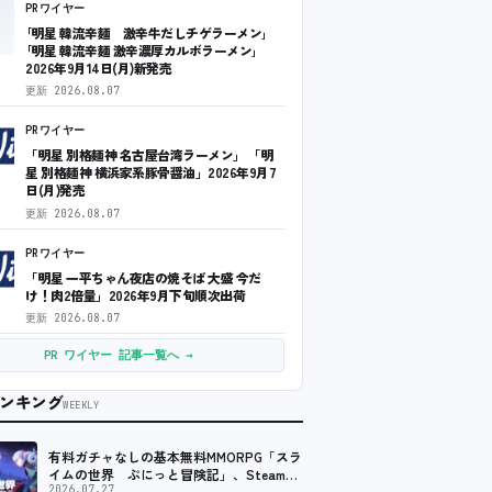
PRワイヤー
｢明星 韓流辛麺 激辛牛だしチゲラーメン｣
｢明星 韓流辛麺 激辛濃厚カルボラーメン｣
2026年9月14日(月)新発売
更新
2026.08.07
PRワイヤー
「明星 別格麺神 名古屋台湾ラーメン」 「明
星 別格麺神 横浜家系豚骨醤油」2026年9月7
日(月)発売
更新
2026.08.07
PRワイヤー
「明星 一平ちゃん夜店の焼そば 大盛 今だ
け！肉2倍量」2026年9月下旬順次出荷
更新
2026.08.07
PR ワイヤー 記事一覧へ →
ンキング
WEEKLY
有料ガチャなしの基本無料MMORPG「スラ
イムの世界 ぷにっと冒険記」、Steam向
けの無料体験版が8月末に配信決定
2026.07.27