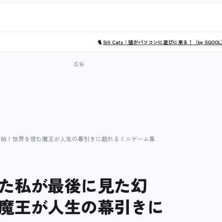
🐈
Sill Cats：猫がパソコンに遊びに来る！（by SQOO
開始！世界を恨む魔王が人生の幕引きに戯れるミニゲーム集
た私が最後に見た幻
魔王が人生の幕引きに