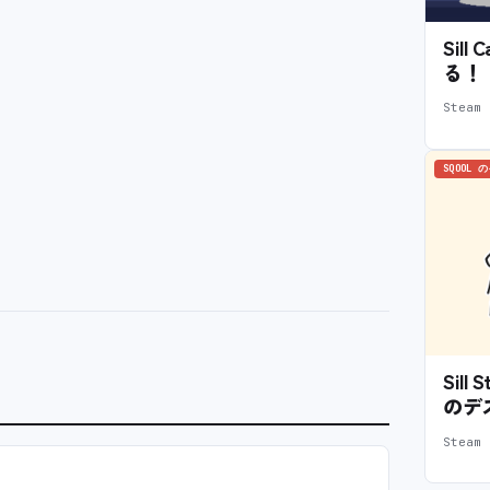
Sil
る！
Stea
SQOOL 
Sil
のデ
Stea