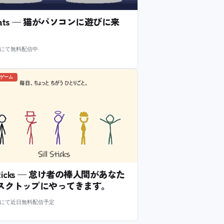
l Cats — 猫がパソコンに遊びに来
m にて無料配信中
のゲーム
l Sticks — 怠け者の棒人間があなた
スクトップにやってきます。
m にて近日無料配信予定