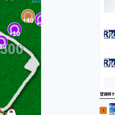
🏆
週間ラ
1