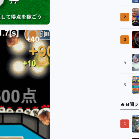
2
3
4
5
🔥
日間ラ
1