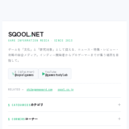
SQOOL
.
NET
GAME INFORMATION MEDIA ‧ SINCE 2013
ゲームを「文化」と「研究対象」として捉える、ニュース・特集・レビュー・
攻略の総合メディア。インディー開発者からプロゲーマーまでが集う場所を目
指して。
X (旧Twitter)
YouTube
𝕏
▶
@sqoolgames
@gamestudylab
‧
RELATED →
shibagameaward.com
sqool.co.jp
＋
カテゴリ
§ CATEGORIES
＋
コーナー
§ CORNERS