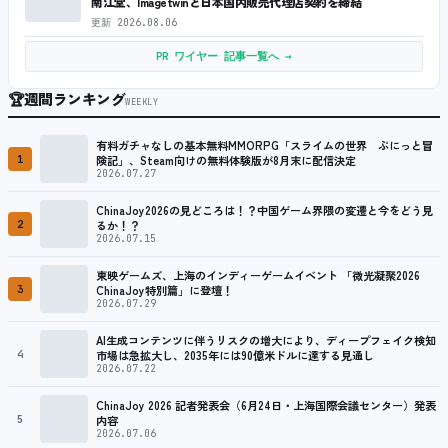
南江堂、Imagetwinと日本国内販売代理店契約を締結
更新
2026.08.06
PR ワイヤー 記事一覧へ →
🏆
週間ランキング
WEEKLY
有料ガチャなしの基本無料MMORPG「スライムの世界 ぷにっと冒
1
険記」、Steam向けの無料体験版が8月末に配信決定
2026.07.27
ChinaJoy2026の見どころは！？中国ゲーム界隈の変遷と今をどう見
2
るか！？
2026.07.15
東映ゲームズ、上海のインディーゲームイベント 「微光凝聚2026
3
ChinaJoy特別篇」に登壇！
2026.07.29
AI生成コンテンツに伴うリスクの増大により、ディープフェイク検知
4
市場は急拡大し、2035年には90億米ドルに達する見通し
2026.07.22
ChinaJoy 2026 記者発表会（6月24日・上海国際会議センター）発表
5
内容
2026.07.06