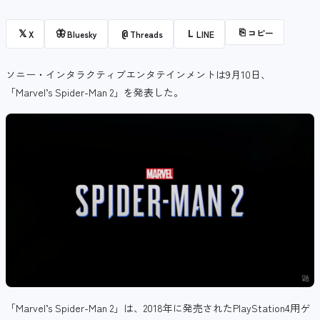
⎘
コピー
𝕏
🦋
@
L
X
Bluesky
Threads
LINE
ソニー・インタラクティブエンタテインメントは9月10日、
「Marvel’s Spider-Man 2」を発表した。
「Marvel’s Spider-Man 2」は、2018年に発売されたPlayStation4用ゲ