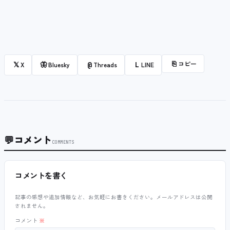
⎘
コピー
𝕏
🦋
@
L
X
Bluesky
Threads
LINE
💬
コメント
COMMENTS
コメントを書く
記事の感想や追加情報など、お気軽にお書きください。メールアドレスは公開
されません。
コメント
※