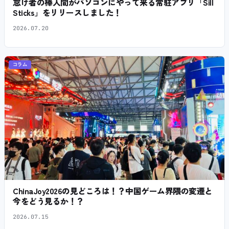
怠け者の棒人間がパソコンにやって来る常駐アプリ「Sill
Sticks」をリリースしました！
2026.07.20
コラム
ChinaJoy2026の見どころは！？中国ゲーム界隈の変遷と
今をどう見るか！？
2026.07.15