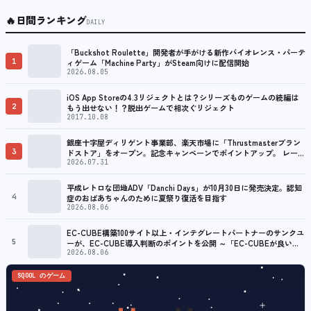
🔥
日間ランキング
DAILY
「Buckshot Roulette」開発者が手がける新作バイオレンス・パーテ
1
ィゲーム「Machine Party」がSteam向けに配信開始
2026.08.05
iOS App Storeの4.3リジェクトとは？シリーズものゲームの続編は
2
もう出せない！？脱出ゲームで相次ぐリジェクト
2017.10.08
銀座十字屋ディリゲント事業部、楽天市場に「Thrustmasterブラン
3
ドストア」をオープン。記念キャンペーンでポイントアップ。 レーシ
ング／フライトシム向けコントローラーを中心に、幅広くラインナッ
2026.07.31
プ
平成レトロな団地ADV「Danchi Days」が10月30日に発売決定。認知
4
症のおばあちゃんのために夏祭り復活を目指す
2026.08.06
EC-CUBE構築100サイト以上・インテグレートパートナーのサンクユ
5
ーが、EC-CUBE導入判断のポイントを公開 ～「EC-CUBEが良い
か」ではなく「自社に合うか」を、業務要件の視点から解説～
2026.08.06
SQOOL のゲーム