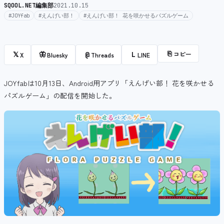
SQOOL.NET編集部
2021.10.15
#JOYfab
#えんげい部！
#えんげい部！ 花を咲かせるパズルゲーム
⎘
コピー
𝕏
🦋
@
L
X
Bluesky
Threads
LINE
JOYfabは10月13日、Android用アプリ「えんげい部！ 花を咲かせる
パズルゲーム」の配信を開始した。