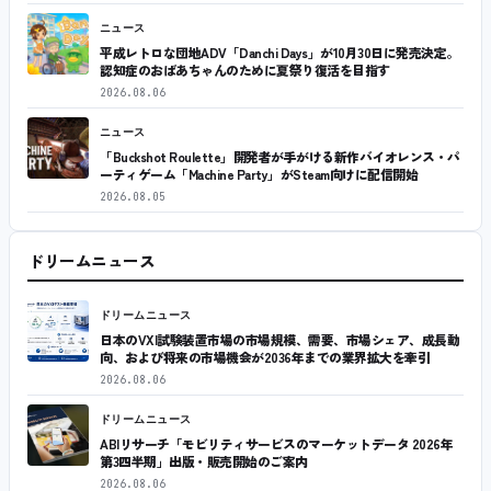
ニュース
平成レトロな団地ADV「Danchi Days」が10月30日に発売決定。
認知症のおばあちゃんのために夏祭り復活を目指す
2026.08.06
ニュース
「Buckshot Roulette」開発者が手がける新作バイオレンス・パ
ーティゲーム「Machine Party」がSteam向けに配信開始
2026.08.05
ドリームニュース
ドリームニュース
日本のVXI試験装置市場の市場規模、需要、市場シェア、成長動
向、および将来の市場機会が2036年までの業界拡大を牽引
2026.08.06
ドリームニュース
ABIリサーチ「モビリティサービスのマーケットデータ 2026年
第3四半期」出版・販売開始のご案内
2026.08.06