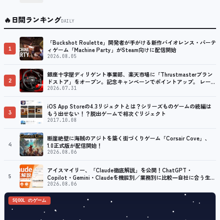
🔥
日間ランキング
DAILY
「Buckshot Roulette」開発者が手がける新作バイオレンス・パーテ
1
ィゲーム「Machine Party」がSteam向けに配信開始
2026.08.05
銀座十字屋ディリゲント事業部、楽天市場に「Thrustmasterブラン
2
ドストア」をオープン。記念キャンペーンでポイントアップ。 レーシ
ング／フライトシム向けコントローラーを中心に、幅広くラインナッ
2026.07.31
プ
iOS App Storeの4.3リジェクトとは？シリーズものゲームの続編は
3
もう出せない！？脱出ゲームで相次ぐリジェクト
2017.10.08
断崖絶壁に海賊のアジトを築く街づくりゲーム「Corsair Cove」、
4
1.0正式版が配信開始！
2026.08.06
アイスマイリー、「Claude徹底解説」を公開！ChatGPT・
5
Copilot・Gemini・Claudeを機能別／業務別に比較―自社に合う生成
AIの選び方がわかる実践ガイド
2026.08.06
SQOOL のゲーム