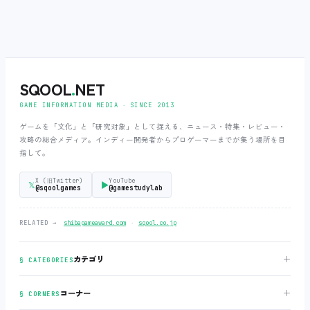
SQOOL
.
NET
GAME INFORMATION MEDIA ‧ SINCE 2013
ゲームを「文化」と「研究対象」として捉える、ニュース・特集・レビュー・
攻略の総合メディア。インディー開発者からプロゲーマーまでが集う場所を目
指して。
X (旧Twitter)
YouTube
𝕏
▶
@sqoolgames
@gamestudylab
‧
RELATED →
shibagameaward.com
sqool.co.jp
＋
カテゴリ
§ CATEGORIES
＋
コーナー
§ CORNERS