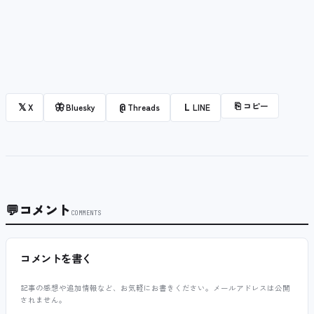
⎘
コピー
𝕏
🦋
@
L
X
Bluesky
Threads
LINE
💬
コメント
COMMENTS
コメントを書く
記事の感想や追加情報など、お気軽にお書きください。メールアドレスは公開
されません。