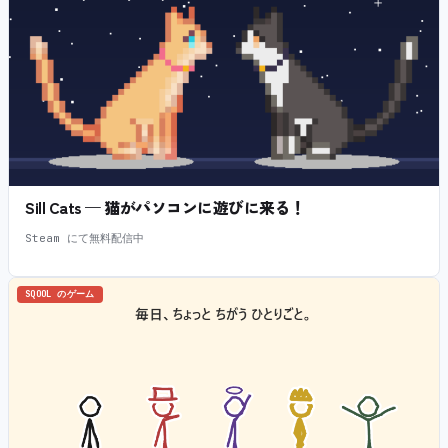
Sill Cats — 猫がパソコンに遊びに来る！
Steam にて無料配信中
SQOOL のゲーム