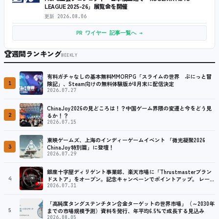
LEAGUE 2025-26」展覧会を開催
更新
2026.08.06
PR ワイヤー 記事一覧へ →
🏆
週間ランキング
WEEKLY
有料ガチャなしの基本無料MMORPG「スライムの世界 ぷにっと冒
1
険記」、Steam向けの無料体験版が8月末に配信決定
2026.07.27
ChinaJoy2026の見どころは！？中国ゲーム界隈の変遷と今をどう見
2
るか！？
2026.07.15
東映ゲームズ、上海のインディーゲームイベント 「微光凝聚2026
3
ChinaJoy特別篇」に登壇！
2026.07.29
銀座十字屋ディリゲント事業部、楽天市場に「Thrustmasterブラン
4
ドストア」をオープン。記念キャンペーンでポイントアップ。 レーシ
ング／フライトシム向けコントローラーを中心に、幅広くラインナッ
2026.07.31
プ
「高純度タングステンチタン合金ターゲットの世界市場」（～2030年
5
までの市場規模予測）資料を発行、年平均6.5%で成長する見込み
2026.08.05