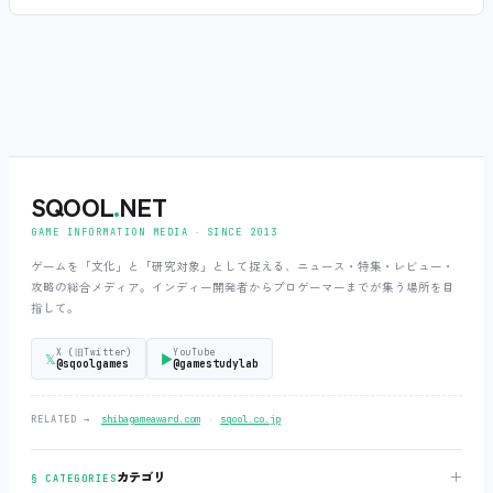
SQOOL
.
NET
GAME INFORMATION MEDIA ‧ SINCE 2013
ゲームを「文化」と「研究対象」として捉える、ニュース・特集・レビュー・
攻略の総合メディア。インディー開発者からプロゲーマーまでが集う場所を目
指して。
X (旧Twitter)
YouTube
𝕏
▶
@sqoolgames
@gamestudylab
‧
RELATED →
shibagameaward.com
sqool.co.jp
＋
カテゴリ
§ CATEGORIES