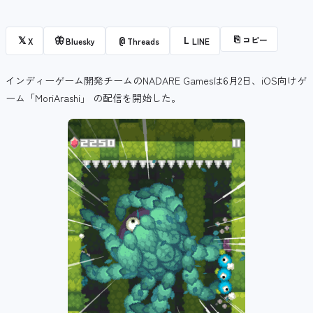
⎘
コピー
𝕏
🦋
@
L
X
Bluesky
Threads
LINE
インディーゲーム開発チームのNADARE Gamesは6月2日、iOS向けゲ
ーム「MoriArashi」 の配信を開始した。