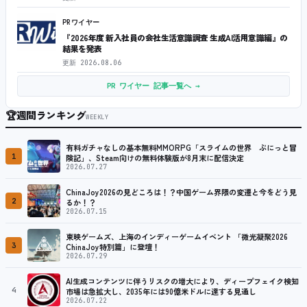
PRワイヤー
『2026年度 新入社員の会社生活意識調査 生成AI活用意識編』の
結果を発表
更新
2026.08.06
PR ワイヤー 記事一覧へ →
🏆
週間ランキング
WEEKLY
有料ガチャなしの基本無料MMORPG「スライムの世界 ぷにっと冒
1
険記」、Steam向けの無料体験版が8月末に配信決定
2026.07.27
ChinaJoy2026の見どころは！？中国ゲーム界隈の変遷と今をどう見
2
るか！？
2026.07.15
東映ゲームズ、上海のインディーゲームイベント 「微光凝聚2026
3
ChinaJoy特別篇」に登壇！
2026.07.29
AI生成コンテンツに伴うリスクの増大により、ディープフェイク検知
4
市場は急拡大し、2035年には90億米ドルに達する見通し
2026.07.22