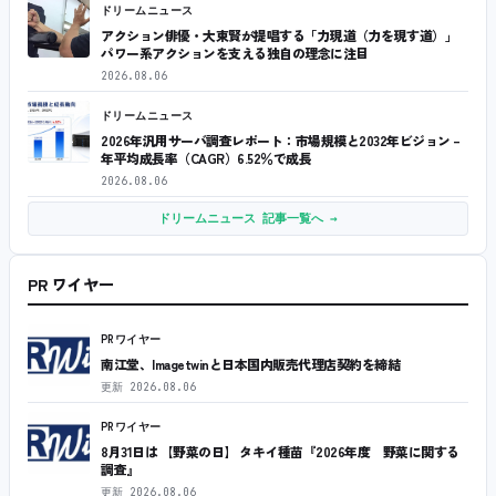
ドリームニュース
アクション俳優・大東賢が提唱する「力現道（力を現す道）」
パワー系アクションを支える独自の理念に注目
2026.08.06
ドリームニュース
2026年汎用サーバ調査レポート：市場規模と2032年ビジョン –
年平均成長率（CAGR）6.52％で成長
2026.08.06
ドリームニュース 記事一覧へ →
PR ワイヤー
PRワイヤー
南江堂、Imagetwinと日本国内販売代理店契約を締結
更新
2026.08.06
PRワイヤー
8月31日は 【野菜の日】 タキイ種苗『2026年度 野菜に関する
調査』
更新
2026.08.06