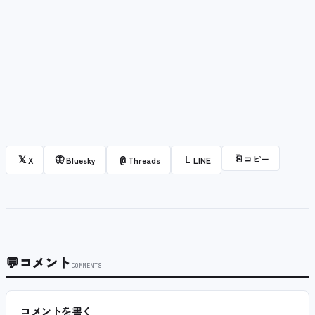
⎘
コピー
𝕏
🦋
@
L
X
Bluesky
Threads
LINE
💬
コメント
COMMENTS
コメントを書く