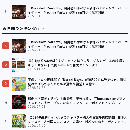
「Buckshot Roulette」開発者が手がける新作バイオレンス・パーテ
5
ィゲーム「Machine Party」がSteam向けに配信開始
2026.08.05
🔥
日間ランキング
DAILY
「Buckshot Roulette」開発者が手がける新作バイオレンス・パーテ
1
ィゲーム「Machine Party」がSteam向けに配信開始
2026.08.05
iOS App Storeの4.3リジェクトとは？シリーズものゲームの続編は
2
もう出せない！？脱出ゲームで相次ぐリジェクト
2017.10.08
平成レトロな団地ADV「Danchi Days」が10月30日に発売決定。認知
3
症のおばあちゃんのために夏祭り復活を目指す
2026.08.06
銀座十字屋ディリゲント事業部、楽天市場に「Thrustmasterブラン
4
ドストア」をオープン。記念キャンペーンでポイントアップ。 レーシ
ング／フライトシム向けコントローラーを中心に、幅広くラインナッ
2026.07.31
プ
【2026年最新】インスタのフォロワー購入の実態を徹底調査｜日本人
5
フォロワーと外国人フォロワーの違い・減らないのか・デメリット
は？「インスタ アカウント購入」という別の選択肢も調査
2026.08.06