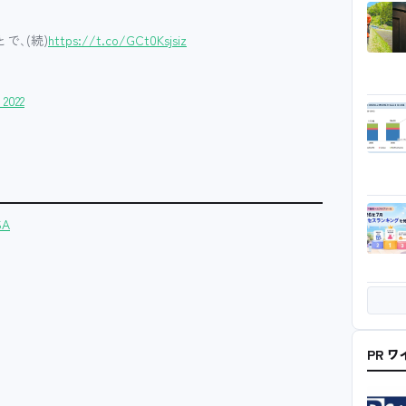
で､(続)
https://t.co/GCt0Ksjsiz
 2022
SA
PR 