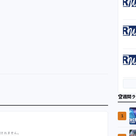
🏆
週間ラ
1
開されません。