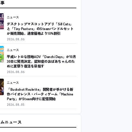
記事
ニュース
デスクトップマスコットアプリ「Sill Cats」
と「Tiny Pasture」のSteamバンドルセット
が販売開始。通常価格より10%割引
2026.08.06
ニュース
平成レトロな団地ADV「Danchi Days」が10月
30日に発売決定。認知症のおばあちゃんのた
めに夏祭り復活を目指す
2026.08.06
ニュース
「Buckshot Roulette」開発者が手がける新
作バイオレンス・パーティゲーム「Machine
Party」がSteam向けに配信開始
2026.08.05
ームニュース