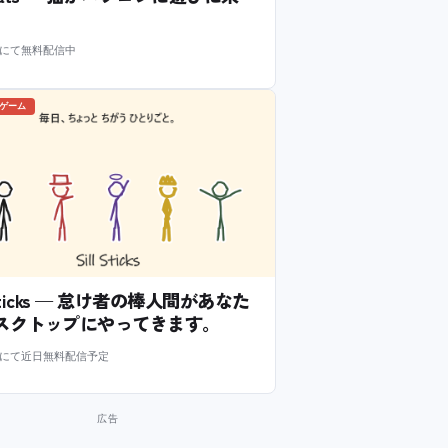
m にて無料配信中
のゲーム
l Sticks — 怠け者の棒人間があなた
スクトップにやってきます。
m にて近日無料配信予定