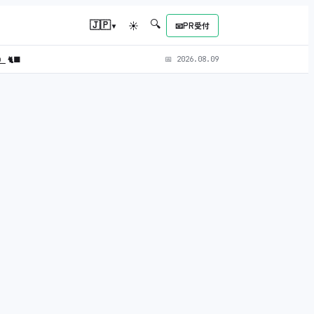
🔍
▾
🇯🇵
☀
📧
PR受付
L）
🐈‍⬛
📅
2026.08.09