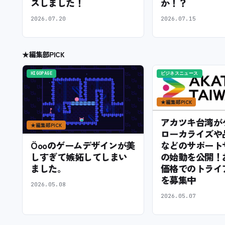
スしました！
か！？
2026.07.20
2026.07.15
★
編集部PICK
HIGOPAGE
ビジネスニュース
★
編集部PICK
アカツキ台湾が
★
編集部PICK
ローカライズや
などのサポート
Öooのゲームデザインが美
の始動を公開！
しすぎて嫉妬してしまい
価格でのトライ
ました。
を募集中
2026.05.08
2026.05.07