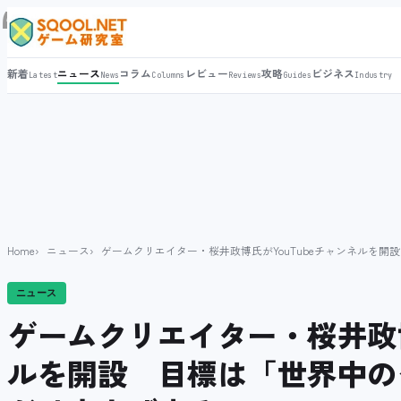
新着
ニュース
コラム
レビュー
攻略
ビジネス
Latest
News
Columns
Reviews
Guides
Industry
Home
ニュース
ゲームクリエイター・桜井政博氏がYouTubeチャンネルを
ニュース
ゲームクリエイター・桜井政博
ルを開設 目標は「世界中の