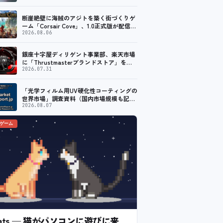
断崖絶壁に海賊のアジトを築く街づくりゲ
ーム「Corsair Cove」、1.0正式版が配信開
始！
2026.08.06
銀座十字屋ディリゲント事業部、楽天市場
に「Thrustmasterブランドストア」をオ
ープン。記念キャンペーンでポイントアッ
2026.07.31
プ。 レーシング／フライトシム向けコント
ローラーを中心に、幅広くラインナップ
「光学フィルム用UV硬化性コーティングの
世界市場」調査資料（国内市場規模も記
載）を発行、年平均3.7%で成長する見込み
2026.08.07
のゲーム
l Cats — 猫がパソコンに遊びに来