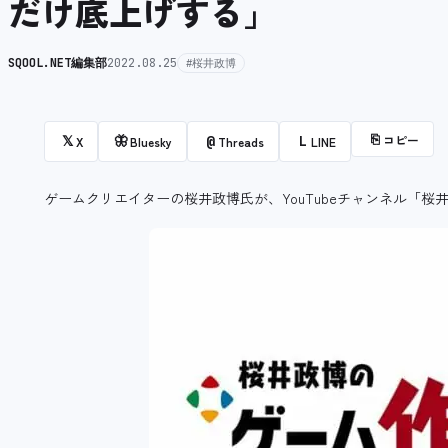
だけ底上げする」
SQOOL.NET編集部
2022.08.25
#桜井政博
⎘
コピー
𝕏
🦋
@
L
X
Bluesky
Threads
LINE
ゲームクリエイターの桜井政博氏が、YouTubeチャンネル「