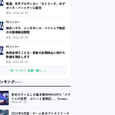
電通、女子プロサッカー「ＷＥリーグ」のグ
ロース・パートナーに就任
更新
2026.08.09
PRワイヤー
積水ハウス、シンガポール・ベイショア地区
の大規模複合開発
更新
2026.08.09
PRワイヤー
政府全体でこども・若者の自殺防止に向けた
取組を強化します
更新
2026.08.09
PR ワイヤー 記事一覧へ →
ンキング
WEEKLY
有料ガチャなしの基本無料MMORPG「スラ
イムの世界 ぷにっと冒険記」、Steam向
けの無料体験版が8月末に配信決定
2026.07.27
2024年8月版：ゲーム系のプレスリリース