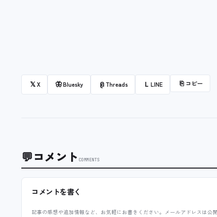
⎘
コピー
𝕏
🦋
@
L
X
Bluesky
Threads
LINE
💬
コメント
COMMENTS
コメントを書く
記事の感想や追加情報など、お気軽にお書きください。メールアドレスは公