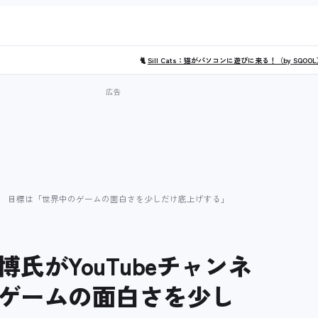
🐈
Sill Cats：猫がパソコンに遊びに来る！（by SQOO
開設 目標は「世界中のゲームの面白さを少しだけ底上げする」
氏がYouTubeチャンネ
ゲームの面白さを少し