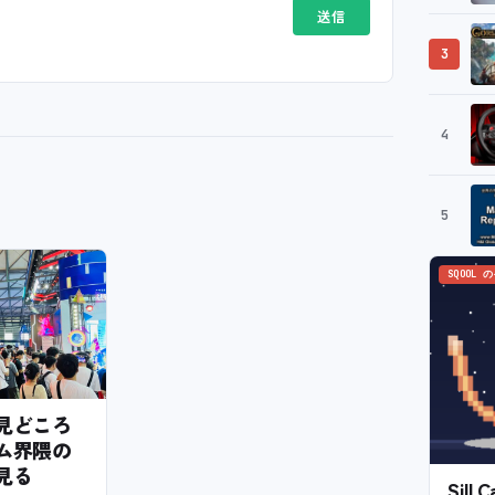
3
4
5
SQOOL 
6の見どころ
ム界隈の
見る
Sil