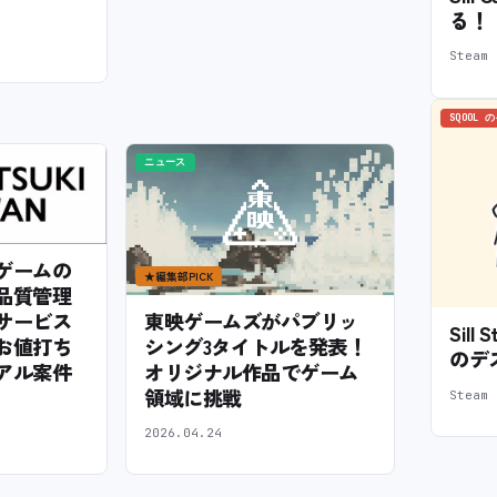
る！
Stea
SQOOL 
ニュース
ゲームの
★
編集部PICK
品質管理
サービス
東映ゲームズがパブリッ
Sil
お値打ち
シング3タイトルを発表！
のデ
アル案件
オリジナル作品でゲーム
領域に挑戦
Stea
2026.04.24