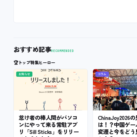
おすすめ記事
RECOMMENDED
🏆
トップ特集ヒーロー
お知らせ
コラム
怠け者の棒人間がパソコ
ChinaJoy202
ンにやって来る常駐アプ
は！？中国ゲー
リ「Sill Sticks」をリリー
変遷と今をどう