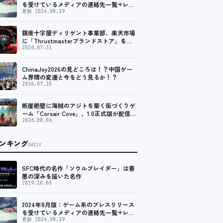
を受けているメディアの連絡先一覧+レビ
ュー依頼先一覧
更新 2024.08.19
銀座十字屋ディリゲント事業部、楽天市場
に「Thrustmasterブランドストア」をオ
ープン。記念キャンペーンでポイントアッ
2026.07.31
プ。 レーシング／フライトシム向けコント
ローラーを中心に、幅広くラインナップ
ChinaJoy2026の見どころは！？中国ゲー
ム界隈の変遷と今をどう見るか！？
2026.07.15
断崖絶壁に海賊のアジトを築く街づくりゲ
ーム「Corsair Cove」、1.0正式版が配信開
始！
2026.08.06
ンキング
DAILY
SFC時代の名作「ソウルブレイダー」は善
悪の深みを描いた名作
2019.10.03
2024年8月版：ゲーム系のプレスリリース
を受けているメディアの連絡先一覧+レビ
ュー依頼先一覧
更新 2024.08.19