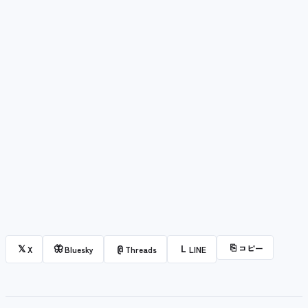
⎘
コピー
𝕏
🦋
@
L
X
Bluesky
Threads
LINE