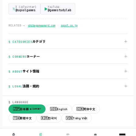
X (旧Twitter)
YouTube
𝕏
▶
@sqoolgames
@gamestudylab
‧
RELATED →
shibagameaward.com
sqool.co.jp
＋
カテゴリ
§ CATEGORIES
＋
コーナー
§ CORNERS
＋
サイト情報
§ ABOUT
＋
法務・規約
§ LEGAL
§ LANGUAGE
🇯🇵
🇺🇸
🇨🇳
日本語
English
简体中文
● CURRENT
🇹🇼
🇰🇷
🇻🇳
繁體中文
한국어
Tiếng Việt
© 2018-2026
sqool.co.jp
‧ All rights reserved.
v3.0.0
‧
build 20260505
‧
🏠
📰
✏️
💼