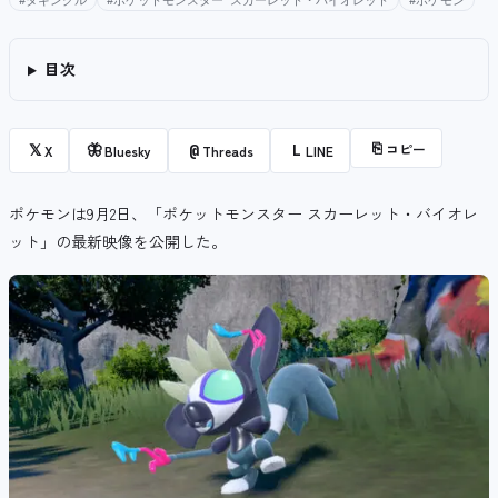
#タギングル
#ポケットモンスター スカーレット・バイオレット
#ポケモン
目次
⎘
コピー
𝕏
🦋
@
L
X
Bluesky
Threads
LINE
ポケモンは9月2日、「ポケットモンスター スカーレット・バイオレ
ット」の最新映像を公開した。