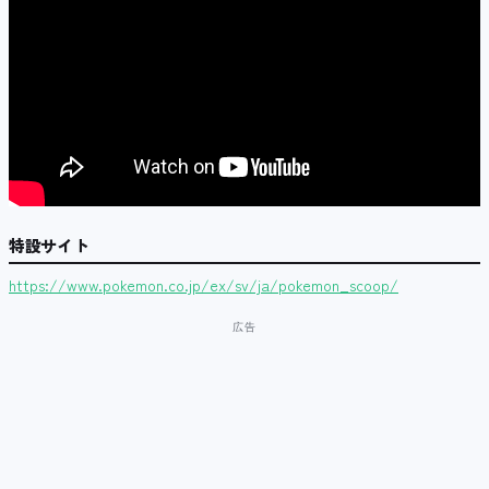
特設サイト
https://www.pokemon.co.jp/ex/sv/ja/pokemon_scoop/