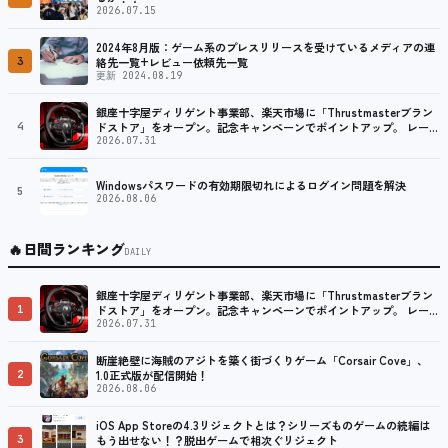
2026.07.15
2024年8月版：ゲーム系のプレスリリースを受けているメディアの連
3
絡先一覧+レビュー依頼先一覧
更新 2024.08.19
銀座十字屋ディリゲント事業部、楽天市場に「Thrustmasterブラン
4
ドストア」をオープン。記念キャンペーンでポイントアップ。 レーシ
ング／フライトシム向けコントローラーを中心に、幅広くラインナッ
2026.07.31
プ
Windowsパスワードの有効期限切れによるログイン問題を解決
5
2026.08.06
🔥
日間ランキング
DAILY
銀座十字屋ディリゲント事業部、楽天市場に「Thrustmasterブラン
1
ドストア」をオープン。記念キャンペーンでポイントアップ。 レーシ
ング／フライトシム向けコントローラーを中心に、幅広くラインナッ
2026.07.31
プ
断崖絶壁に海賊のアジトを築く街づくりゲーム「Corsair Cove」、
2
1.0正式版が配信開始！
2026.08.06
iOS App Storeの4.3リジェクトとは？シリーズものゲームの続編は
3
もう出せない！？脱出ゲームで相次ぐリジェクト