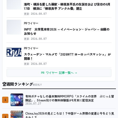
港町・横浜を愛した画家・柳原良平氏の生誕日および没日の8月
17日 横浜に「柳原良平 アンクル像」建立
更新
2026.08.07
PRワイヤー
INPIT 大学見本市2026 ～イノベーション・ジャパン～ 出展の
お知らせ
更新
2026.08.07
PRワイヤー
スウェーデン・マルメで「2026WTT ヨーロッパスマッシュ」が
開幕！
更新
2026.08.07
PR ワイヤー 記事一覧へ →
🏆
週間ランキング
WEEKLY
有料ガチャなしの基本無料MMORPG「スライムの世界 ぷにっと冒
1
険記」、Steam向けの無料体験版が8月末に配信決定
2026.07.27
ChinaJoy2026の見どころは！？中国ゲーム界隈の変遷と今をどう見
2
るか！？