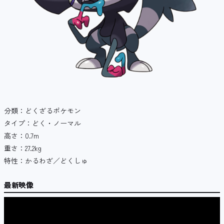
分類：どくざるポケモン
タイプ：どく・ノーマル
高さ：0.7m
重さ：27.2kg
特性：かるわざ／どくしゅ
最新映像