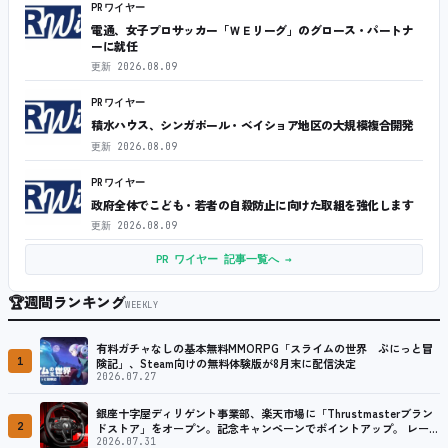
PRワイヤー
電通、女子プロサッカー「ＷＥリーグ」のグロース・パートナ
ーに就任
更新
2026.08.09
PRワイヤー
積水ハウス、シンガポール・ベイショア地区の大規模複合開発
更新
2026.08.09
PRワイヤー
政府全体でこども・若者の自殺防止に向けた取組を強化します
更新
2026.08.09
PR ワイヤー 記事一覧へ →
🏆
週間ランキング
WEEKLY
有料ガチャなしの基本無料MMORPG「スライムの世界 ぷにっと冒
1
険記」、Steam向けの無料体験版が8月末に配信決定
2026.07.27
銀座十字屋ディリゲント事業部、楽天市場に「Thrustmasterブラン
2
ドストア」をオープン。記念キャンペーンでポイントアップ。 レーシ
ング／フライトシム向けコントローラーを中心に、幅広くラインナッ
2026.07.31