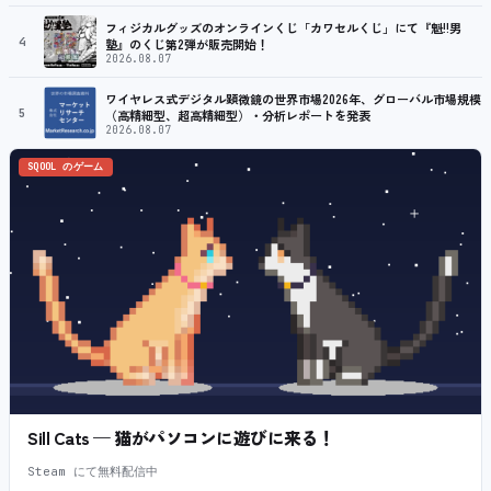
フィジカルグッズのオンラインくじ「カワセルくじ」にて『魁!!男
4
塾』のくじ第2弾が販売開始！
2026.08.07
ワイヤレス式デジタル顕微鏡の世界市場2026年、グローバル市場規模
5
（高精細型、超高精細型）・分析レポートを発表
2026.08.07
SQOOL のゲーム
Sill Cats — 猫がパソコンに遊びに来る！
Steam にて無料配信中