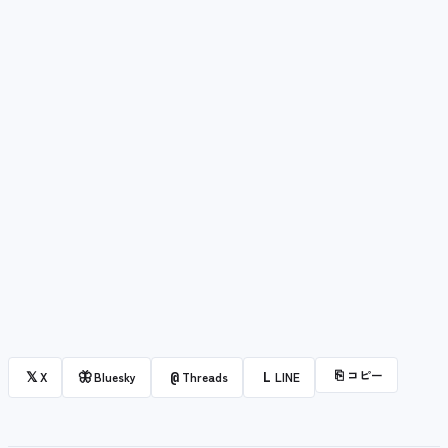
⎘
コピー
𝕏
🦋
@
L
X
Bluesky
Threads
LINE