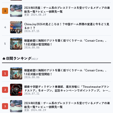
プ
2024年8月版：ゲーム系のプレスリリースを受けているメディアの連
3
絡先一覧+レビュー依頼先一覧
更新 2024.08.19
ChinaJoy2026の見どころは！？中国ゲーム界隈の変遷と今をどう見
4
るか！？
2026.07.15
断崖絶壁に海賊のアジトを築く街づくりゲーム「Corsair Cove」、
5
1.0正式版が配信開始！
2026.08.06
🔥
日間ランキング
DAILY
断崖絶壁に海賊のアジトを築く街づくりゲーム「Corsair Cove」、
1
1.0正式版が配信開始！
2026.08.06
銀座十字屋ディリゲント事業部、楽天市場に「Thrustmasterブラン
2
ドストア」をオープン。記念キャンペーンでポイントアップ。 レーシ
ング／フライトシム向けコントローラーを中心に、幅広くラインナッ
2026.07.31
プ
2024年8月版：ゲーム系のプレスリリースを受けているメディアの連
3
絡先一覧+レビュー依頼先一覧
更新 2024.08.19