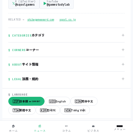
X (旧Twitter)
YouTube
𝕏
▶
@sqoolgames
@gamestudylab
‧
RELATED →
shibagameaward.com
sqool.co.jp
＋
カテゴリ
§ CATEGORIES
＋
コーナー
§ CORNERS
＋
サイト情報
§ ABOUT
＋
法務・規約
§ LEGAL
§ LANGUAGE
🇯🇵
🇺🇸
🇨🇳
日本語
English
简体中文
● CURRENT
🇹🇼
🇰🇷
🇻🇳
繁體中文
한국어
Tiếng Việt
© 2018-2026
sqool.co.jp
‧ All rights reserved.
v3.0.0
‧
build 20260505
‧
🏠
📰
✏️
💼
メニュー
● ALL SYSTEMS NORMAL
ホーム
ニュース
コラム
ビジネス