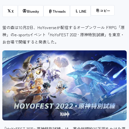
⎘
コピー
𝕏
🦋
@
L
X
Bluesky
Threads
LINE
蛍の森は10月22日、HoYoverseが配信するオープンワールドRPG「原
神」のe-sportsイベント「HoYoFEST 2022 · 原神特別試練」を東京・
お台場で開催すると発表した。
「HoYoFEST 2022 · 原神特別試練」は、賞金総額約30万円をかけた原