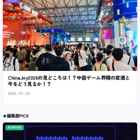
コラム
ChinaJoy2026の見どころは！？中国ゲーム界隈の変遷と
今をどう見るか！？
2026.07.15
★
編集部PICK
HIGOPAGE