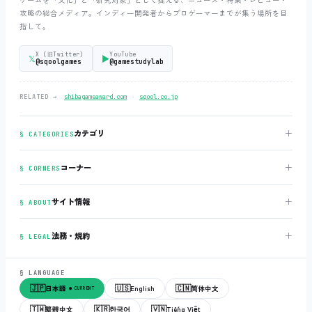
攻略の総合メディア。インディー開発者からプロゲーマーまでが集う場所を目
指して。
X (旧Twitter)
YouTube
𝕏
▶
@sqoolgames
@gamestudylab
‧
RELATED →
shibagameaward.com
sqool.co.jp
＋
カテゴリ
§ CATEGORIES
＋
コーナー
§ CORNERS
＋
サイト情報
§ ABOUT
＋
法務・規約
§ LEGAL
§ LANGUAGE
🇯🇵
🇺🇸
🇨🇳
日本語
English
简体中文
● CURRENT
🇹🇼
🇰🇷
🇻🇳
繁體中文
한국어
Tiếng Việt