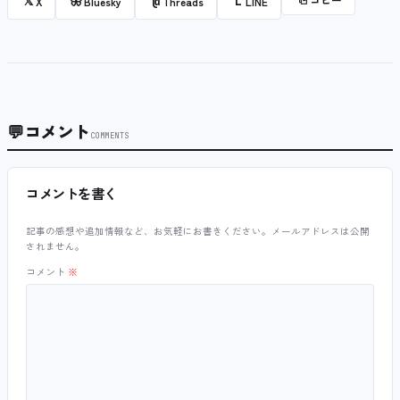
𝕏
🦋
@
L
X
Bluesky
Threads
LINE
💬
コメント
COMMENTS
コメントを書く
記事の感想や追加情報など、お気軽にお書きください。メールアドレスは公開
されません。
コメント
※