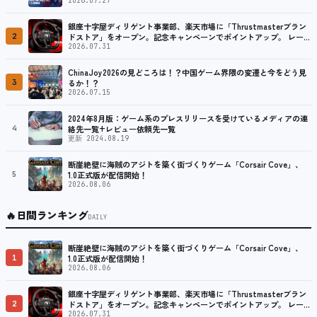
2026.07.27
銀座十字屋ディリゲント事業部、楽天市場に「Thrustmasterブラン
2
ドストア」をオープン。記念キャンペーンでポイントアップ。 レーシ
ング／フライトシム向けコントローラーを中心に、幅広くラインナッ
2026.07.31
プ
ChinaJoy2026の見どころは！？中国ゲーム界隈の変遷と今をどう見
3
るか！？
2026.07.15
2024年8月版：ゲーム系のプレスリリースを受けているメディアの連
4
絡先一覧+レビュー依頼先一覧
更新 2024.08.19
断崖絶壁に海賊のアジトを築く街づくりゲーム「Corsair Cove」、
5
1.0正式版が配信開始！
2026.08.06
🔥
日間ランキング
DAILY
断崖絶壁に海賊のアジトを築く街づくりゲーム「Corsair Cove」、
1
1.0正式版が配信開始！
2026.08.06
銀座十字屋ディリゲント事業部、楽天市場に「Thrustmasterブラン
2
ドストア」をオープン。記念キャンペーンでポイントアップ。 レーシ
ング／フライトシム向けコントローラーを中心に、幅広くラインナッ
2026.07.31