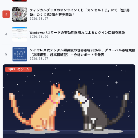
プ
フィジカルグッズのオンラインくじ「カワセルくじ」にて『魁!!男
3
塾』のくじ第2弾が販売開始！
2026.08.07
Windowsパスワードの有効期限切れによるログイン問題を解決
4
2026.08.06
ワイヤレス式デジタル顕微鏡の世界市場2026年、グローバル市場規模
5
（高精細型、超高精細型）・分析レポートを発表
2026.08.07
SQOOL のゲーム