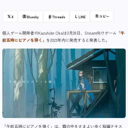
⎘
コピー
𝕏
🦋
@
L
X
Bluesky
Threads
LINE
個人ゲーム開発者のKazuhide Okaは
3月28日
、Steam向けゲーム
「
午
前五時にピアノを弾く
」
を2023年内に発売すると発表した。
「午前五時にピアノを弾く」は、
霧の中をさまよい歩く短編テキス