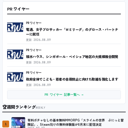
PR ワイヤー
PRワイヤー
電通、女子プロサッカー「ＷＥリーグ」のグロース・パートナ
ーに就任
更新
2026.08.09
PRワイヤー
積水ハウス、シンガポール・ベイショア地区の大規模複合開発
更新
2026.08.09
PRワイヤー
政府全体でこども・若者の自殺防止に向けた取組を強化します
更新
2026.08.09
PR ワイヤー 記事一覧へ →
🏆
週間ランキング
WEEKLY
有料ガチャなしの基本無料MMORPG「スライムの世界 ぷにっと冒
1
険記」、Steam向けの無料体験版が8月末に配信決定