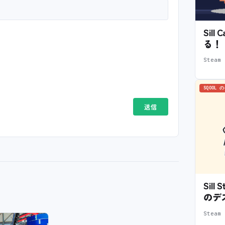
Sil
る！
Stea
SQOOL 
Sil
のデ
Stea