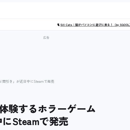
🐈
Sill Cats：猫がパソコンに遊びに来る！（by SQOO
| 間引き」が近日中にSteamで発売
体験するホラーゲーム
日中にSteamで発売