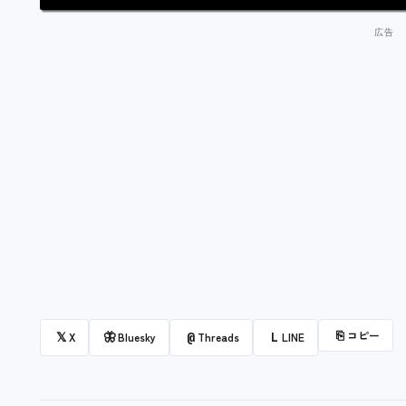
⎘
コピー
𝕏
🦋
@
L
X
Bluesky
Threads
LINE