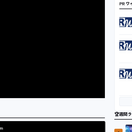
PR 
🏆
週間ラ
am