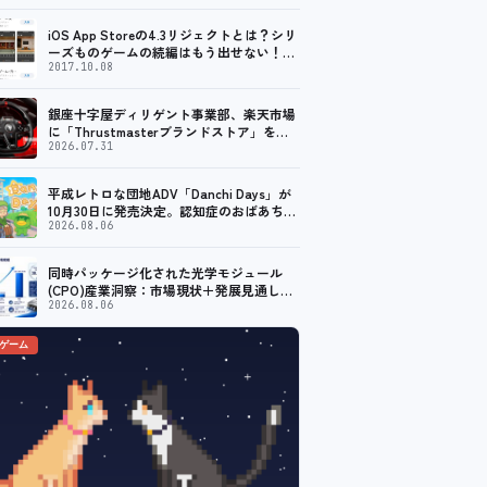
始
iOS App Storeの4.3リジェクトとは？シリ
ーズものゲームの続編はもう出せない！？
脱出ゲームで相次ぐリジェクト
2017.10.08
銀座十字屋ディリゲント事業部、楽天市場
に「Thrustmasterブランドストア」をオ
ープン。記念キャンペーンでポイントアッ
2026.07.31
プ。 レーシング／フライトシム向けコント
ローラーを中心に、幅広くラインナップ
平成レトロな団地ADV「Danchi Days」が
10月30日に発売決定。認知症のおばあちゃ
んのために夏祭り復活を目指す
2026.08.06
同時パッケージ化された光学モジュール
(CPO)産業洞察：市場現状＋発展見通し
（2026年版） – 年平均成長率（CAGR）
2026.08.06
38.57％の超高速成長
のゲーム