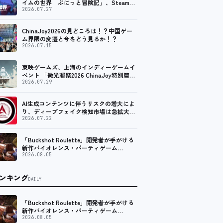
イムの世界 ぷにっと冒険記」、Steam向
けの無料体験版が8月末に配信決定
2026.07.27
ChinaJoy2026の見どころは！？中国ゲー
ム界隈の変遷と今をどう見るか！？
2026.07.15
東映ゲームズ、上海のインディーゲームイ
ベント 「微光凝聚2026 ChinaJoy特別篇」
に登壇！
2026.07.29
AI生成コンテンツに伴うリスクの増大によ
り、ディープフェイク検知市場は急拡大
し、2035年には90億米ドルに達する見通し
2026.07.22
「Buckshot Roulette」開発者が手がける
新作バイオレンス・パーティゲーム
「Machine Party」がSteam向けに配信開
2026.08.05
始
ンキング
DAILY
「Buckshot Roulette」開発者が手がける
新作バイオレンス・パーティゲーム
「Machine Party」がSteam向けに配信開
2026.08.05