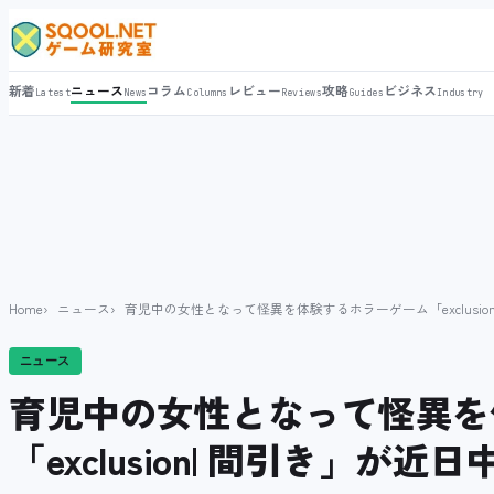
新着
ニュース
コラム
レビュー
攻略
ビジネス
Latest
News
Columns
Reviews
Guides
Industry
Home
ニュース
育児中の女性となって怪異を体験するホラーゲーム「exclusion
ニュース
育児中の女性となって怪異を
「exclusion| 間引き」が近