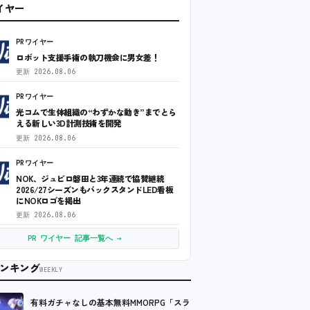
ワイヤー
PRワイヤー
ロボット支援手術の執刀機会に男女差！
更新
2026.08.06
PRワイヤー
光コムで生体組織の“わずかな動き”までとら
える新しい3D計測技術を開発
更新
2026.08.06
PRワイヤー
NOK、ジュビロ磐田と3年連続で協賛継続
2026/27シーズンもバックスタンドLED看板
にNOKロゴを掲出
更新
2026.08.06
PR ワイヤー 記事一覧へ →
ンキング
WEEKLY
有料ガチャなしの基本無料MMORPG「スラ