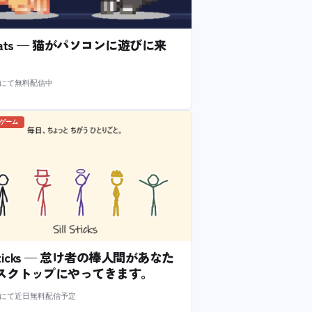
l Cats — 猫がパソコンに遊びに来
m にて無料配信中
のゲーム
l Sticks — 怠け者の棒人間があなた
スクトップにやってきます。
m にて近日無料配信予定