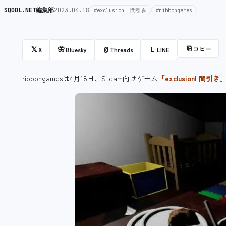
SQOOL.NET編集部
2023.04.18
#exclusion| 間引き
#ribbongames
⎘
コピー
𝕏
🦋
@
L
X
Bluesky
Threads
LINE
ribbongamesは4月18日、Steam向けゲーム
「exclusion| 間引き