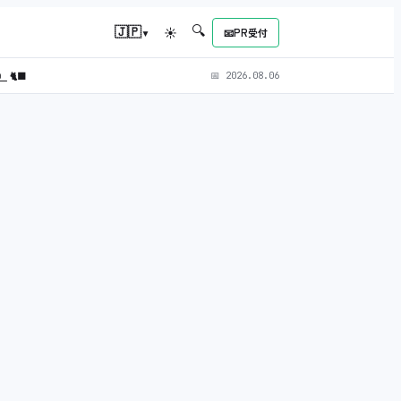
🔍
▾
🇯🇵
☀
📧
PR受付
L）
🐈‍⬛
📅
2026.08.06