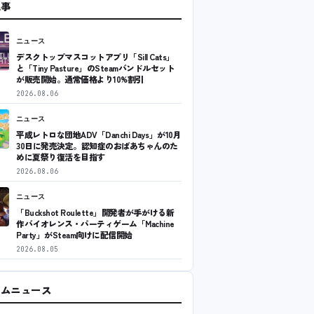
記事
ニュース
デスクトップマスコットアプリ「Sill Cats」
と「Tiny Pasture」のSteamバンドルセット
が販売開始。通常価格より10%割引
2026.08.06
ニュース
平成レトロな団地ADV「Danchi Days」が10月
30日に発売決定。認知症のおばあちゃんのた
めに夏祭り復活を目指す
2026.08.06
ニュース
「Buckshot Roulette」開発者が手がける新
作バイオレンス・パーティゲーム「Machine
Party」がSteam向けに配信開始
2026.08.05
ームニュース