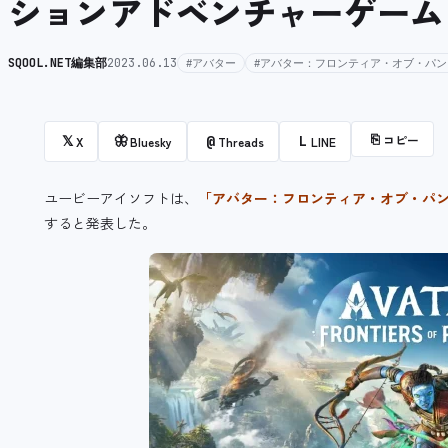
ションアドベンチャーゲーム
SQOOL.NET編集部
2023.06.13
#アバター
#アバター：フロンティア・オブ・パン
⎘
コピー
𝕏
🦋
@
L
X
Bluesky
Threads
LINE
ユービーアイソフトは、
「アバター：フロンティア・オブ・パ
すると発表した。