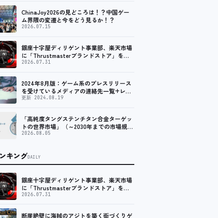
ChinaJoy2026の見どころは！？中国ゲー
ム界隈の変遷と今をどう見るか！？
2026.07.15
銀座十字屋ディリゲント事業部、楽天市場
に「Thrustmasterブランドストア」をオ
ープン。記念キャンペーンでポイントアッ
2026.07.31
プ。 レーシング／フライトシム向けコント
ローラーを中心に、幅広くラインナップ
2024年8月版：ゲーム系のプレスリリース
を受けているメディアの連絡先一覧+レビ
ュー依頼先一覧
更新 2024.08.19
「高純度タングステンチタン合金ターゲッ
トの世界市場」（～2030年までの市場規模
予測）資料を発行、年平均6.5%で成長する
2026.08.05
見込み
ンキング
DAILY
銀座十字屋ディリゲント事業部、楽天市場
に「Thrustmasterブランドストア」をオ
ープン。記念キャンペーンでポイントアッ
2026.07.31
プ。 レーシング／フライトシム向けコント
ローラーを中心に、幅広くラインナップ
断崖絶壁に海賊のアジトを築く街づくりゲ