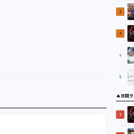
2
3
4
5
🔥
日間ラ
1