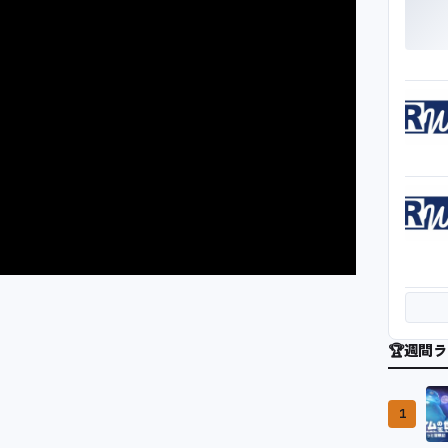
🏆
週間ラ
1