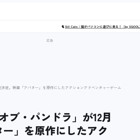
🐈
Sill Cats：猫がパソコンに遊びに来る！（by SQOO
発売決定。映画「アバター」を原作にしたアクションアドベンチャーゲーム
オブ・パンドラ」が12月
ター」を原作にしたアク