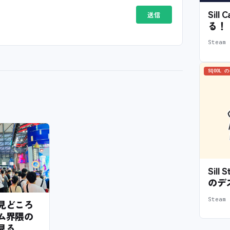
Sil
る！
Stea
SQOOL 
Sil
のデ
Stea
6の見どころ
ム界隈の
見る