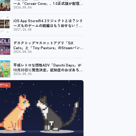
ーム「Corsair Cove」、1.0正式版が配信開
始！
2026.08.06
iOS App Storeの4.3リジェクトとは？シリ
ーズものゲームの続編はもう出せない！？
脱出ゲームで相次ぐリジェクト
2017.10.08
デスクトップマスコットアプリ「Sill
Cats」と「Tiny Pasture」のSteamバンド
ルセットが販売開始。通常価格より10%割
2026.08.06
引
平成レトロな団地ADV「Danchi Days」が
10月30日に発売決定。認知症のおばあちゃ
んのために夏祭り復活を目指す
2026.08.06
のゲーム