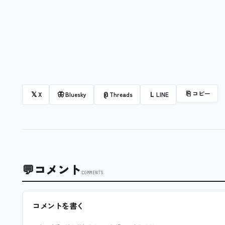
⎘
コピー
𝕏
🦋
@
L
X
Bluesky
Threads
LINE
💬
コメント
COMMENTS
コメントを書く