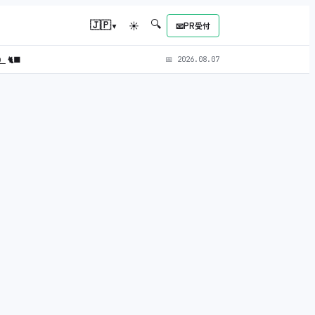
🔍
▾
🇯🇵
☀
📧
PR受付
L）
🐈‍⬛
📅
2026.08.07