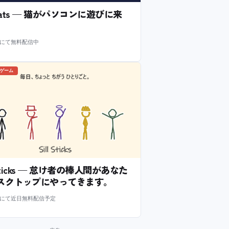
l Cats — 猫がパソコンに遊びに来
m にて無料配信中
のゲーム
l Sticks — 怠け者の棒人間があなた
スクトップにやってきます。
m にて近日無料配信予定