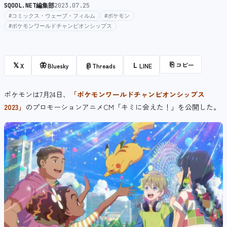
SQOOL.NET編集部
2023.07.25
#コミックス・ウェーブ・フィルム
#ポケモン
#ポケモンワールドチャンピオンシップス
⎘
コピー
𝕏
🦋
@
L
X
Bluesky
Threads
LINE
ポケモンは7月24日、
「ポケモンワールドチャンピオンシップス
2023」
のプロモーションアニメCM「キミに会えた！」を公開した。