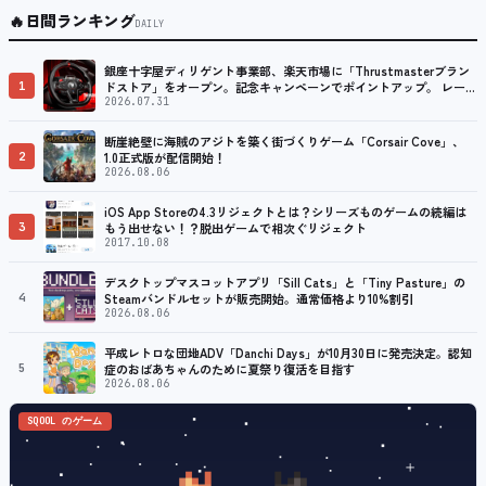
🔥
日間ランキング
DAILY
銀座十字屋ディリゲント事業部、楽天市場に「Thrustmasterブラン
1
ドストア」をオープン。記念キャンペーンでポイントアップ。 レーシ
ング／フライトシム向けコントローラーを中心に、幅広くラインナッ
2026.07.31
プ
断崖絶壁に海賊のアジトを築く街づくりゲーム「Corsair Cove」、
2
1.0正式版が配信開始！
2026.08.06
iOS App Storeの4.3リジェクトとは？シリーズものゲームの続編は
3
もう出せない！？脱出ゲームで相次ぐリジェクト
2017.10.08
デスクトップマスコットアプリ「Sill Cats」と「Tiny Pasture」の
4
Steamバンドルセットが販売開始。通常価格より10%割引
2026.08.06
平成レトロな団地ADV「Danchi Days」が10月30日に発売決定。認知
5
症のおばあちゃんのために夏祭り復活を目指す
2026.08.06
SQOOL のゲーム