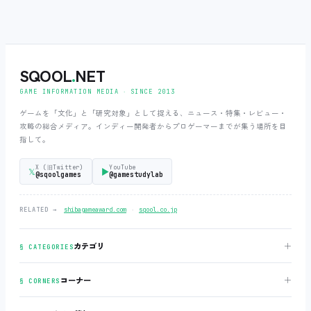
SQOOL
.
NET
GAME INFORMATION MEDIA ‧ SINCE 2013
ゲームを「文化」と「研究対象」として捉える、ニュース・特集・レビュー・
攻略の総合メディア。インディー開発者からプロゲーマーまでが集う場所を目
指して。
X (旧Twitter)
YouTube
𝕏
▶
@sqoolgames
@gamestudylab
‧
RELATED →
shibagameaward.com
sqool.co.jp
＋
カテゴリ
§ CATEGORIES
＋
コーナー
§ CORNERS