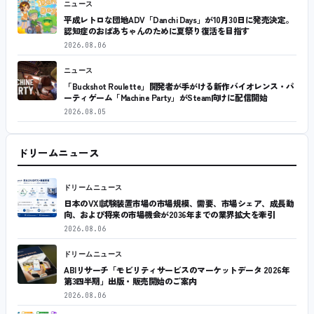
ニュース
平成レトロな団地ADV「Danchi Days」が10月30日に発売決定。
認知症のおばあちゃんのために夏祭り復活を目指す
2026.08.06
ニュース
「Buckshot Roulette」開発者が手がける新作バイオレンス・パ
ーティゲーム「Machine Party」がSteam向けに配信開始
2026.08.05
ドリームニュース
ドリームニュース
日本のVXI試験装置市場の市場規模、需要、市場シェア、成長動
向、および将来の市場機会が2036年までの業界拡大を牽引
2026.08.06
ドリームニュース
ABIリサーチ「モビリティサービスのマーケットデータ 2026年
第3四半期」出版・販売開始のご案内
2026.08.06