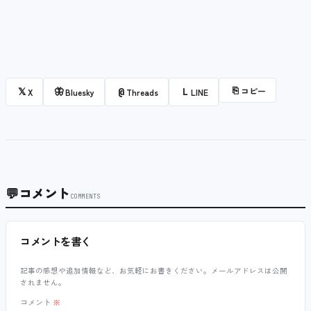
⎘
コピー
𝕏
🦋
@
L
X
Bluesky
Threads
LINE
💬
コメント
COMMENTS
コメントを書く
記事の感想や追加情報など、お気軽にお書きください。メールアドレスは公開
されません。
コメント
※