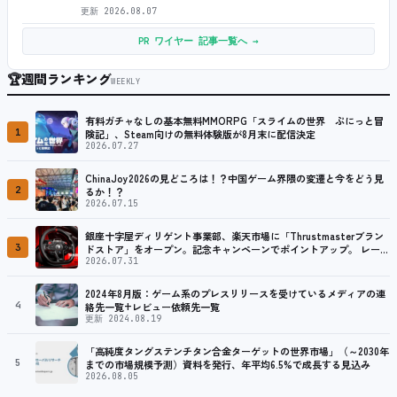
更新
2026.08.07
PR ワイヤー 記事一覧へ →
🏆
週間ランキング
WEEKLY
有料ガチャなしの基本無料MMORPG「スライムの世界 ぷにっと冒
1
険記」、Steam向けの無料体験版が8月末に配信決定
2026.07.27
ChinaJoy2026の見どころは！？中国ゲーム界隈の変遷と今をどう見
2
るか！？
2026.07.15
銀座十字屋ディリゲント事業部、楽天市場に「Thrustmasterブラン
3
ドストア」をオープン。記念キャンペーンでポイントアップ。 レーシ
ング／フライトシム向けコントローラーを中心に、幅広くラインナッ
2026.07.31
プ
2024年8月版：ゲーム系のプレスリリースを受けているメディアの連
4
絡先一覧+レビュー依頼先一覧
更新 2024.08.19
「高純度タングステンチタン合金ターゲットの世界市場」（～2030年
5
までの市場規模予測）資料を発行、年平均6.5%で成長する見込み
2026.08.05