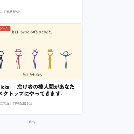
m にて無料配信中
のゲーム
l Sticks — 怠け者の棒人間があなた
スクトップにやってきます。
m にて近日無料配信予定