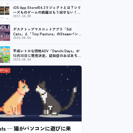
iOS App Storeの4.3リジェクトとは？シリ
ーズものゲームの続編はもう出せない！？
脱出ゲームで相次ぐリジェクト
2017.10.08
デスクトップマスコットアプリ「Sill
Cats」と「Tiny Pasture」のSteamバンド
ルセットが販売開始。通常価格より10%割
2026.08.06
引
平成レトロな団地ADV「Danchi Days」が
10月30日に発売決定。認知症のおばあちゃ
んのために夏祭り復活を目指す
2026.08.06
のゲーム
l Cats — 猫がパソコンに遊びに来