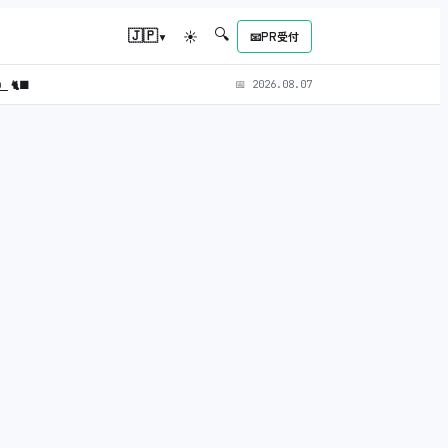
🔍
▾
🇯🇵
☀
📧
PR受付
L）
🐈‍⬛
📅
2026.08.07