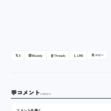
⎘
コピー
𝕏
🦋
@
L
X
Bluesky
Threads
LINE
💬
コメント
COMMENTS
コメントを書く