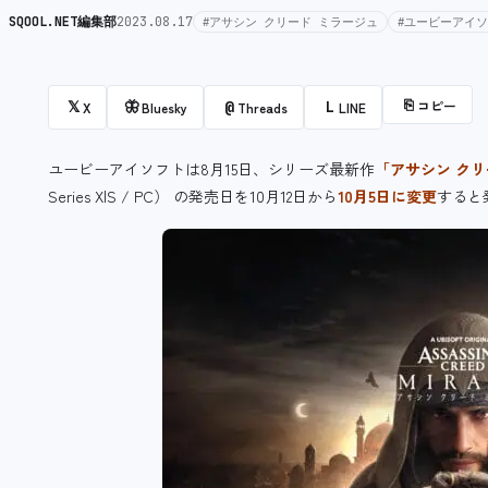
SQOOL.NET編集部
2023.08.17
#アサシン クリード ミラージュ
#ユービーアイ
⎘
コピー
𝕏
🦋
@
L
X
Bluesky
Threads
LINE
ユービーアイソフトは8月15日、シリーズ最新作
「アサシン クリ
Series X|S / PC） の発売日を10月12日から
10月5日に変更
すると