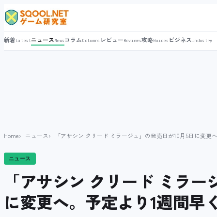
新着
ニュース
コラム
レビュー
攻略
ビジネス
Latest
News
Columns
Reviews
Guides
Industry
Home
ニュース
「アサシン クリード ミラージュ」の発売日が10月5日に変更
ニュース
「アサシン クリード ミラー
に変更へ。予定より1週間早