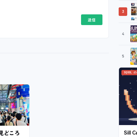
3
4
5
SQOOL 
Sil
6の見どころ