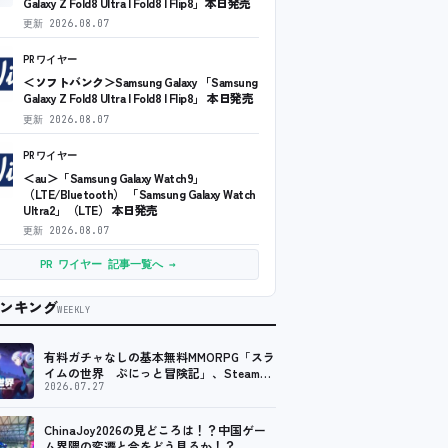
Galaxy Z Fold8 Ultra | Fold8 | Flip8」本日発売
更新
2026.08.07
PRワイヤー
＜ソフトバンク＞Samsung Galaxy 「Samsung
Galaxy Z Fold8 Ultra | Fold8 | Flip8」 本日発売
更新
2026.08.07
PRワイヤー
＜au＞「Samsung Galaxy Watch9」
（LTE/Bluetooth） 「Samsung Galaxy Watch
Ultra2」（LTE） 本日発売
更新
2026.08.07
PR ワイヤー 記事一覧へ →
ンキング
WEEKLY
有料ガチャなしの基本無料MMORPG「スラ
イムの世界 ぷにっと冒険記」、Steam向
けの無料体験版が8月末に配信決定
2026.07.27
ChinaJoy2026の見どころは！？中国ゲー
ム界隈の変遷と今をどう見るか！？