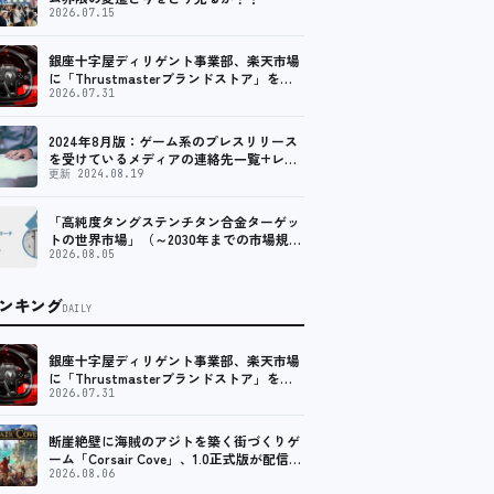
2026.07.15
銀座十字屋ディリゲント事業部、楽天市場
に「Thrustmasterブランドストア」をオ
ープン。記念キャンペーンでポイントアッ
2026.07.31
プ。 レーシング／フライトシム向けコント
ローラーを中心に、幅広くラインナップ
2024年8月版：ゲーム系のプレスリリース
を受けているメディアの連絡先一覧+レビ
ュー依頼先一覧
更新 2024.08.19
「高純度タングステンチタン合金ターゲッ
トの世界市場」（～2030年までの市場規模
予測）資料を発行、年平均6.5%で成長する
2026.08.05
見込み
ンキング
DAILY
銀座十字屋ディリゲント事業部、楽天市場
に「Thrustmasterブランドストア」をオ
ープン。記念キャンペーンでポイントアッ
2026.07.31
プ。 レーシング／フライトシム向けコント
ローラーを中心に、幅広くラインナップ
断崖絶壁に海賊のアジトを築く街づくりゲ
ーム「Corsair Cove」、1.0正式版が配信開
始！
2026.08.06