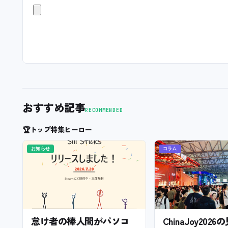
おすすめ記事
RECOMMENDED
🏆
トップ特集ヒーロー
お知らせ
コラム
怠け者の棒人間がパソコ
ChinaJoy202