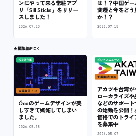
ンにやって来る常駐アプ
は！？中国ゲー
リ「Sill Sticks」をリリー
変遷と今をどう
スしました！
か！？
2026.07.20
2026.07.15
★
編集部PICK
HIGOPAGE
ビジネスニュース
★
編集部PICK
アカツキ台湾が
★
編集部PICK
ローカライズや
などのサポート
Öooのゲームデザインが美
の始動を公開！
しすぎて嫉妬してしまい
価格でのトライ
ました。
を募集中
2026.05.08
2026.05.07