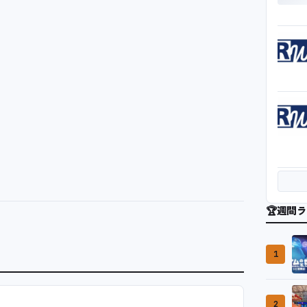
🏆
週間ラ
1
2