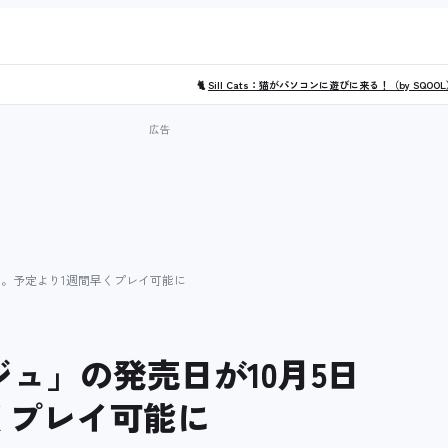
🐈
Sill Cats：猫がパソコンに遊びに来る！（by SQOO
へ。予定より1週間早くプレイ可能に
ジュ」の発売日が10月5日
くプレイ可能に