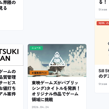
る！
ム界隈の
見る
Stea
SQOOL 
ニュース
Sil
ゲームの
★
編集部PICK
のデ
品質管理
サービス
東映ゲームズがパブリッ
Stea
お値打ち
シング3タイトルを発表！
アル案件
オリジナル作品でゲーム
領域に挑戦
2026.04.24