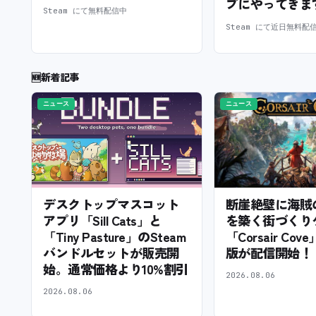
プにやってきま
Steam にて無料配信中
Steam にて近日無料配
🆕
新着記事
ニュース
ニュース
デスクトップマスコット
断崖絶壁に海賊
アプリ「Sill Cats」と
を築く街づくり
「Tiny Pasture」のSteam
「Corsair Cov
バンドルセットが販売開
版が配信開始！
始。通常価格より10%割引
2026.08.06
2026.08.06