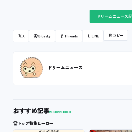
ドリームニュース記
⎘
コピー
𝕏
🦋
@
L
X
Bluesky
Threads
LINE
ドリームニュース
おすすめ記事
RECOMMENDED
🏆
トップ特集ヒーロー