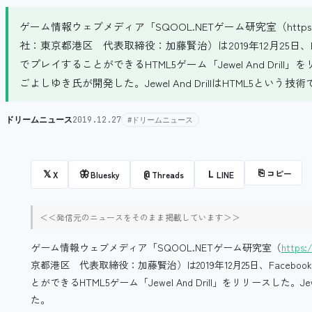
ゲーム情報ウェブメディア「SQOOL.NETゲーム研究室（https:
社：東京都港区 代表取締役：加藤賢治）は2019年12月25日、Fa
でプレイすることができるHTML5ゲーム「Jewel And Drill」を
ごよしゆき氏が開発した。Jewel And DrillはHTML5という技術で
ドリームニュース
2019.12.27
#ドリームニュース
⎘
コピー
𝕏
🦋
@
L
X
Bluesky
Threads
LINE
＜＜発信元のニュースをそのまま掲載しています＞＞
ゲーム情報ウェブメディア「SQOOL.NETゲーム研究室（
https:
京都港区 代表取締役：加藤賢治）は2019年12月25日、Facebo
とができるHTML5ゲーム「Jewel And Drill」をリリースした。
た。