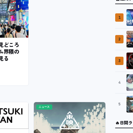
1
2
6の見どころ
ム界隈の
見る
3
4
5
ニュース
🔥
日間ラ