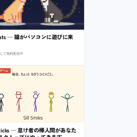
l Cats — 猫がパソコンに遊びに来
m にて無料配信中
のゲーム
l Sticks — 怠け者の棒人間があなた