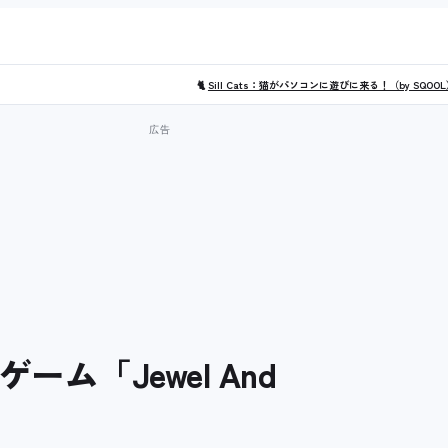
🐈
Sill Cats：猫がパソコンに遊びに来る！（by SQOO
ーム「Jewel And