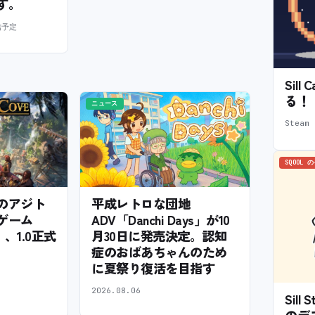
す。
信予定
Sil
る！
ニュース
Stea
SQOOL 
平成レトロな団地
のアジト
ADV「Danchi Days」が10
ゲーム
月30日に発売決定。認知
e」、1.0正式
症のおばあちゃんのため
に夏祭り復活を目指す
2026.08.06
Sil