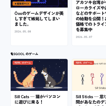
アカツキ台湾が
★
編集部PICK
ローカライズや
などのサポート
Öooのゲームデザインが美
の始動を公開！
しすぎて嫉妬してしまい
価格でのトライ
ました。
を募集中
2026.05.08
2026.05.07
🐈
SQOOL のゲーム
SQOOL のゲーム
SQOOL のゲーム
Sill Cats — 猫がパソコン
Sill Sticks 
に遊びに来る！
間があなたのデ