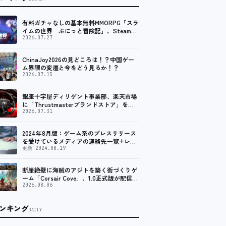
有料ガチャなしの基本無料MMORPG「スラ
イムの世界 ぷにっと冒険記」、Steam向
けの無料体験版が8月末に配信決定
2026.07.27
ChinaJoy2026の見どころは！？中国ゲー
ム界隈の変遷と今をどう見るか！？
2026.07.15
銀座十字屋ディリゲント事業部、楽天市場
に「Thrustmasterブランドストア」をオ
ープン。記念キャンペーンでポイントアッ
2026.07.31
プ。 レーシング／フライトシム向けコント
ローラーを中心に、幅広くラインナップ
2024年8月版：ゲーム系のプレスリリース
を受けているメディアの連絡先一覧+レビ
ュー依頼先一覧
更新 2024.08.19
断崖絶壁に海賊のアジトを築く街づくりゲ
ーム「Corsair Cove」、1.0正式版が配信開
始！
2026.08.06
ンキング
DAILY