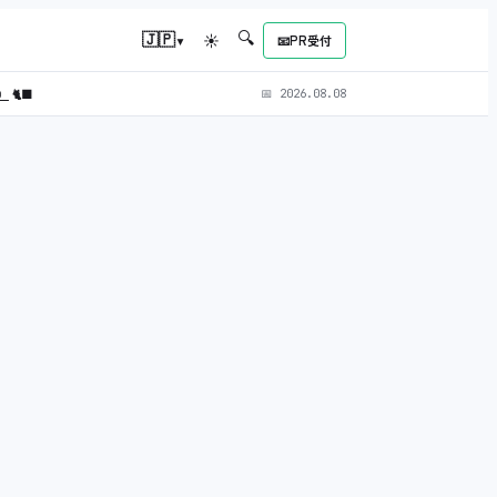
🔍
▾
🇯🇵
☀
📧
PR受付
L）
🐈‍⬛
📅
2026.08.08