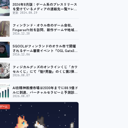
2024年8月版：ゲーム系のプレスリリース
を受けているメディアの連絡先一覧+レビ
ュー依頼先一覧
更新 2024.08.19
フィンランド・オウル市のゲーム会社、
Fingersoft社を訪問、新作ゲームや地域貢
献について聞いてきました
2016.12.20
SQOOLがフィンランドのオウル市で開催
されるゲーム審査イベント『OGL Gate3』
のメディアパートナーに！
2016.12.06
フィジカルグッズのオンラインくじ「カワ
セルくじ」にて『魁!!男塾』のくじ第2弾が
販売開始！
2026.08.07
AI在精神医療市場は2030年までに88.9億ド
ルに到達、バーチャルセラピーと予測診断
の普及が加速
2026.08.07
のゲーム