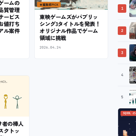
ゲームの
★
編集部PICK
品質管理
1
サービス
東映ゲームズがパブリッ
お値打ち
シング3タイトルを発表！
アル案件
オリジナル作品でゲーム
2
領域に挑戦
2026.04.24
3
4
5
SQOOL 
— 怠け者の棒人
スクトッ