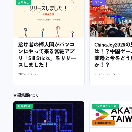
お知らせ
コラム
怠け者の棒人間がパソコ
ChinaJoy202
ンにやって来る常駐アプ
は！？中国ゲー
リ「Sill Sticks」をリリー
変遷と今をどう
スしました！
か！？
2026.07.20
2026.07.15
★
編集部PICK
HIGOPAGE
ビジネスニュース
★
編集部PICK