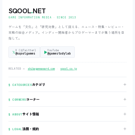
SQOOL
.
NET
GAME INFORMATION MEDIA ‧ SINCE 2013
ゲームを「文化」と「研究対象」として捉える、ニュース・特集・レビュー・
攻略の総合メディア。インディー開発者からプロゲーマーまでが集う場所を目
指して。
X (旧Twitter)
YouTube
𝕏
▶
@sqoolgames
@gamestudylab
‧
RELATED →
shibagameaward.com
sqool.co.jp
＋
カテゴリ
§ CATEGORIES
＋
コーナー
§ CORNERS
＋
サイト情報
§ ABOUT
＋
法務・規約
§ LEGAL