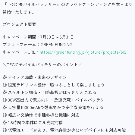
『TEGICモバイルバッテリー』のクラウドファンディングを本日より
開始いたします。
プロジェクト概要
キャンペーン期間：7月30日～8月31日
プラットフォーム：GREEN FUNDING
キャンペーンURL：
https://greenfunding.jp/gloture/projects/5121
＼TEGICモバイルバッテリーのポイント／
◎ アイデア満載・未来のデザイン
◎ 限定ラビリンス設計・暇つぶしとして楽しましょう
◎ スケルトン構造・回路基板がはっきりと見れる
◎ 30W高出力で双方向に・急速充電モバイルバッテリー
◎ 大容量10000mAhで効率的かつ安全な充電を行える
◎ 幅広い交換性で多種多様な機種に対応
◎ 1.5時間で本体にフル充電可能
◎ 低電流モードがあり、電池容量が少ないデバイスにも対応可能