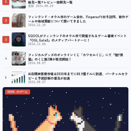
1
絡先一覧+レビュー依頼先一覧
更新 2024.08.19
フィンランド・オウル市のゲーム会社、Fingersoft社を訪問、新作ゲ
2
ームや地域貢献について聞いてきました
2016.12.20
SQOOLがフィンランドのオウル市で開催されるゲーム審査イベント
3
『OGL Gate3』のメディアパートナーに！
2016.12.06
フィジカルグッズのオンラインくじ「カワセルくじ」にて『魁!!男
4
塾』のくじ第2弾が販売開始！
2026.08.07
AI在精神医療市場は2030年までに88.9億ドルに到達、バーチャルセラ
5
ピーと予測診断の普及が加速
2026.08.07
SQOOL のゲーム