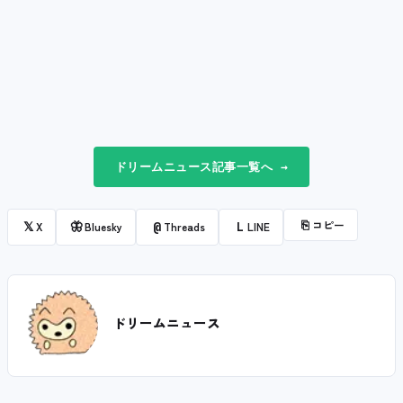
ドリームニュース記事一覧へ →
⎘
コピー
𝕏
🦋
@
L
X
Bluesky
Threads
LINE
ドリームニュース