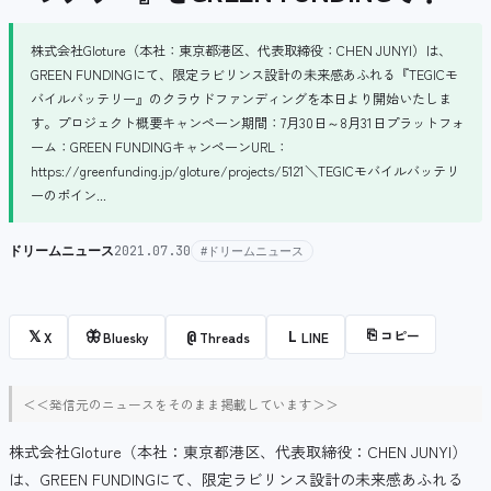
株式会社Gloture（本社：東京都港区、代表取締役：CHEN JUNYI）は、
GREEN FUNDINGにて、限定ラビリンス設計の未来感あふれる『TEGICモ
バイルバッテリー』のクラウドファンディングを本日より開始いたしま
す。プロジェクト概要キャンペーン期間：7月30日～8月31日プラットフォ
ーム：GREEN FUNDINGキャンペーンURL：
https://greenfunding.jp/gloture/projects/5121＼TEGICモバイルバッテリ
ーのポイン...
ドリームニュース
2021.07.30
#ドリームニュース
⎘
コピー
𝕏
🦋
@
L
X
Bluesky
Threads
LINE
＜＜発信元のニュースをそのまま掲載しています＞＞
株式会社Gloture（本社：東京都港区、代表取締役：CHEN JUNYI）
は、GREEN FUNDINGにて、限定ラビリンス設計の未来感あふれる