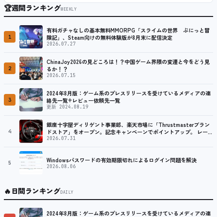
🏆
週間ランキング
WEEKLY
有料ガチャなしの基本無料MMORPG「スライムの世界 ぷにっと冒
1
険記」、Steam向けの無料体験版が8月末に配信決定
2026.07.27
ChinaJoy2026の見どころは！？中国ゲーム界隈の変遷と今をどう見
2
るか！？
2026.07.15
2024年8月版：ゲーム系のプレスリリースを受けているメディアの連
3
絡先一覧+レビュー依頼先一覧
更新 2024.08.19
銀座十字屋ディリゲント事業部、楽天市場に「Thrustmasterブラン
4
ドストア」をオープン。記念キャンペーンでポイントアップ。 レーシ
ング／フライトシム向けコントローラーを中心に、幅広くラインナッ
2026.07.31
プ
Windowsパスワードの有効期限切れによるログイン問題を解決
5
2026.08.06
🔥
日間ランキング
DAILY
2024年8月版：ゲーム系のプレスリリースを受けているメディアの連