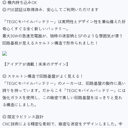
◎ 機内持ち込みOK
◎ PSE認証は取得済み、安心してご利用いただけます
「TEGICモバイルバッテリー」は実用性とデザイン性を兼ね備えた好
奇心くすぐる全く新しいバッテリー。
最大30Wの急速充電器が、独特の迷宮柄とSFのような雰囲気が漂う
回路基板が見えるスケルトン構造で形作られました！
【アイデアが満載！未来のデザイン】
◎ スケルトン構造で回路基盤がよく見える！
「TEGICモバイルバッテリー」のメーカーは、回路基盤の製作に高い
誇りを持っています。だからこそ「TEGICモバイルバッテリー」には
強化ガラスを使用し、この緻密で美しい回路基盤をはっきりと見れ
る構造にしました。
◎ 限定ラビリンス設計
CNC技術による精密な彫刻で、緻密な迷宮をデザインしました。中