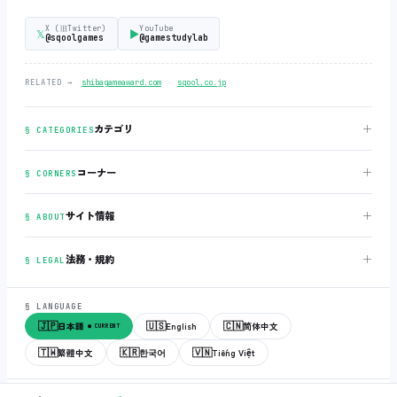
X (旧Twitter)
YouTube
𝕏
▶
@sqoolgames
@gamestudylab
‧
RELATED →
shibagameaward.com
sqool.co.jp
＋
カテゴリ
§ CATEGORIES
＋
コーナー
§ CORNERS
＋
サイト情報
§ ABOUT
＋
法務・規約
§ LEGAL
§ LANGUAGE
🇯🇵
🇺🇸
🇨🇳
日本語
English
简体中文
● CURRENT
🇹🇼
🇰🇷
🇻🇳
繁體中文
한국어
Tiếng Việt