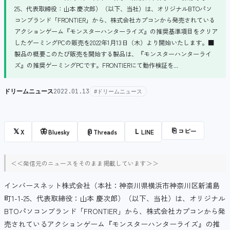
25、代表取締役：山本 慶次郎）（以下、当社）は、オリジナルBTOパソ
コンブランド「FRONTIER」から、株式会社カプコンから発売されている
アクションゲーム『モンスターハンターライズ』の推奨基準項目をクリア
したゲーミングPCの販売を2022年1月13日（木）より開始いたします。■
製品の概要このたび販売を開始する製品は、『モンスターハンターライ
ズ』の推奨ゲーミングPCです。FRONTIERにて動作検証を...
ドリームニュース
2022.01.13
#ドリームニュース
⎘
コピー
𝕏
🦋
@
L
X
Bluesky
Threads
LINE
＜＜発信元のニュースをそのまま掲載しています＞＞
インバースネット株式会社（本社：神奈川県横浜市神奈川区新浦島
町1-1-25、代表取締役：山本 慶次郎）（以下、当社）は、オリジナル
BTOパソコンブランド「FRONTIER」から、株式会社カプコンから発
売されているアクションゲーム『モンスターハンターライズ』の推