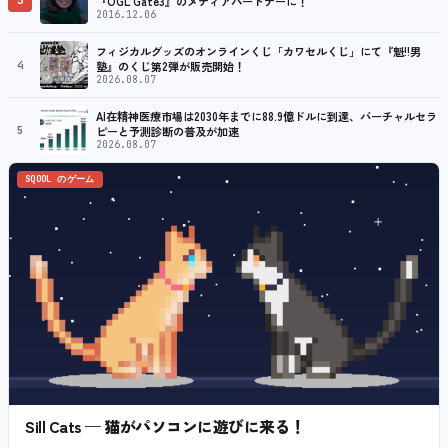
『OGL Gate3』のメディアパートナーに！
2016.12.06
フィジカルグッズのオンラインくじ「カワセルくじ」にて『魁!!男
4
塾』のくじ第2弾が販売開始！
2026.08.07
AI在精神医療市場は2030年までに88.9億ドルに到達、バーチャルセラ
5
ピーと予測診断の普及が加速
2026.08.07
SQOOL のゲーム
Sill Cats — 猫がパソコンに遊びに来る！