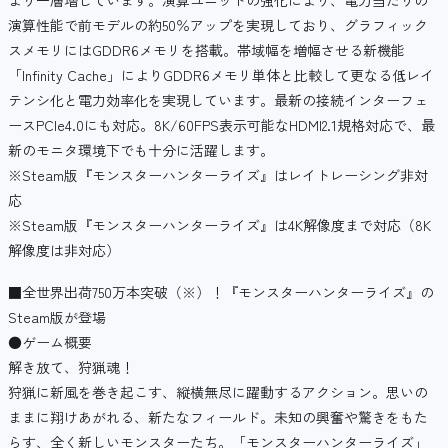
より一層増しています。演算ユニットの強化により、電力当たりの
演算性能で前モデルの約50％アップを実現しており、グラフィック
スメモリにはGDDR6メモリを搭載。帯域幅を増幅させる新機能
「Infinity Cache」によりGDDR6メモリ単体と比較して更なる低レイ
テンシ化と電力効率化を実現しています。最新の接続インターフェ
ースPCIe4.0にも対応。8K/60FPS表示可能なHDMI2.1規格対応で、最
新のモニタ環境下でも十分に活躍します。
※Steam版『モンスターハンターライズ』はレイトレーシング非対
応
※Steam版『モンスターハンターライズ』は4K解像度まで対応（8K
解像度は非対応）
■全世界出荷750万本突破（※）！『モンスターハンターライズ』の
Steam版が登場
●ゲーム概要
解き放て、狩猟魂！
狩猟に新風を巻き起こす、縦横無尽に躍動するアクション。思いの
ままに翔けあがれる、新たなフィールド。未知の興奮や驚きをもた
らす、全く新しいモンスターたち。「モンスターハンターライズ」