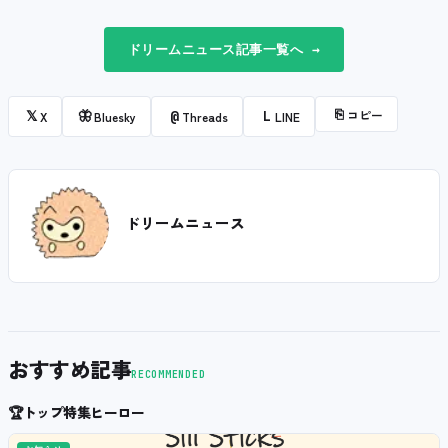
ドリームニュース記事一覧へ →
⎘
コピー
𝕏
🦋
@
L
X
Bluesky
Threads
LINE
ドリームニュース
おすすめ記事
RECOMMENDED
🏆
トップ特集ヒーロー