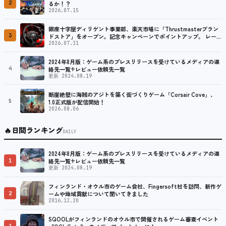
2
るか！？
2026.07.15
銀座十字屋ディリゲント事業部、楽天市場に「Thrustmasterブラン
3
ドストア」をオープン。記念キャンペーンでポイントアップ。 レーシ
ング／フライトシム向けコントローラーを中心に、幅広くラインナッ
2026.07.31
プ
2024年8月版：ゲーム系のプレスリリースを受けているメディアの連
4
絡先一覧+レビュー依頼先一覧
更新 2024.08.19
断崖絶壁に海賊のアジトを築く街づくりゲーム「Corsair Cove」、
5
1.0正式版が配信開始！
2026.08.06
🔥
日間ランキング
DAILY
2024年8月版：ゲーム系のプレスリリースを受けているメディアの連
1
絡先一覧+レビュー依頼先一覧
更新 2024.08.19
フィンランド・オウル市のゲーム会社、Fingersoft社を訪問、新作ゲ
2
ームや地域貢献について聞いてきました
2016.12.20
SQOOLがフィンランドのオウル市で開催されるゲーム審査イベント
3