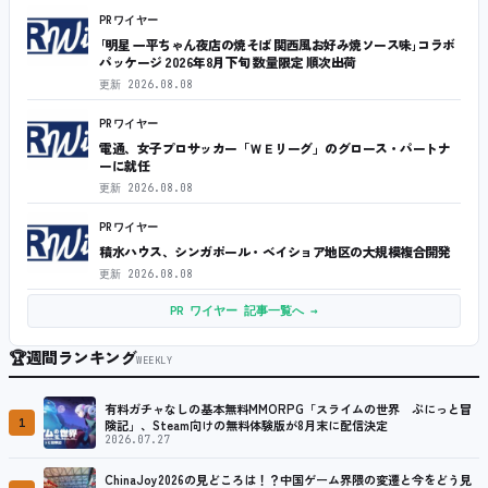
PRワイヤー
｢明星 一平ちゃん夜店の焼そば 関西風お好み焼ソース味｣コラボ
パッケージ 2026年8月下旬 数量限定 順次出荷
更新
2026.08.08
PRワイヤー
電通、女子プロサッカー「ＷＥリーグ」のグロース・パートナ
ーに就任
更新
2026.08.08
PRワイヤー
積水ハウス、シンガポール・ベイショア地区の大規模複合開発
更新
2026.08.08
PR ワイヤー 記事一覧へ →
🏆
週間ランキング
WEEKLY
有料ガチャなしの基本無料MMORPG「スライムの世界 ぷにっと冒
1
険記」、Steam向けの無料体験版が8月末に配信決定
2026.07.27
ChinaJoy2026の見どころは！？中国ゲーム界隈の変遷と今をどう見