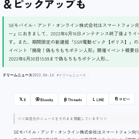
＆ピックアップも
SEモバイル・アンド・オンライン株式会社はスマートフォン向
ー』におきまして、2022年6月16日メンテナンス終了後よ
す。また、期間限定の新建姫「SSR電動ピック【ポリス】」
イベント「摘発！偽もちもちポテン人形」開催イベント概要日
2022年6月30日13:59まで偽もちもちポテン人形...
ドリームニュース
2022.06.16
#ドリームニュース
⎘
コピー
𝕏
🦋
@
L
X
Bluesky
Threads
LINE
＜＜発信元のニュースをそのまま掲載しています＞＞
SEモバイル・アンド・オンライン株式会社はスマートフォン向