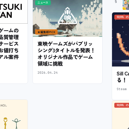
5
ニュース
SQOOL 
ゲームの
★
編集部PICK
品質管理
サービス
東映ゲームズがパブリッ
お値打ち
シング3タイトルを発表！
アル案件
オリジナル作品でゲーム
領域に挑戦
Sil
2026.04.24
る！
Stea
SQOOL 