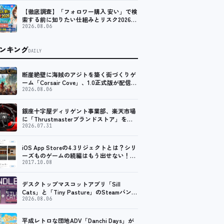
【徹底調査】「フォロワー購入 安い」で検
索する前に知りたい仕組みとリスク2026｜
インスタ・X・TikTokの格安フォロワーの
2026.08.06
正体と、SNSアカウント購入市場との違い
を調査
ンキング
DAILY
断崖絶壁に海賊のアジトを築く街づくりゲ
ーム「Corsair Cove」、1.0正式版が配信開
始！
2026.08.06
銀座十字屋ディリゲント事業部、楽天市場
に「Thrustmasterブランドストア」をオ
ープン。記念キャンペーンでポイントアッ
2026.07.31
プ。 レーシング／フライトシム向けコント
ローラーを中心に、幅広くラインナップ
iOS App Storeの4.3リジェクトとは？シリ
ーズものゲームの続編はもう出せない！？
脱出ゲームで相次ぐリジェクト
2017.10.08
デスクトップマスコットアプリ「Sill
Cats」と「Tiny Pasture」のSteamバンド
ルセットが販売開始。通常価格より10%割
2026.08.06
引
平成レトロな団地ADV「Danchi Days」が