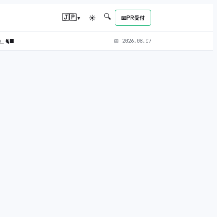
🔍
▾
🇯🇵
☀
📧
PR受付
L）
🐈‍⬛
📅
2026.08.07