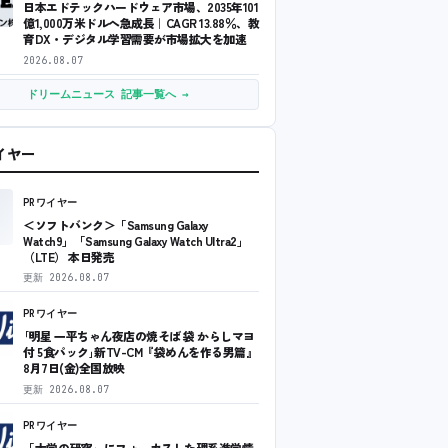
日本エドテックハードウェア市場、2035年101
億1,000万米ドルへ急成長｜CAGR 13.88％、教
育DX・デジタル学習需要が市場拡大を加速
2026.08.07
ドリームニュース 記事一覧へ →
ワイヤー
PRワイヤー
＜ソフトバンク＞「Samsung Galaxy
Watch9」「Samsung Galaxy Watch Ultra2」
（LTE） 本日発売
更新
2026.08.07
PRワイヤー
｢明星 一平ちゃん夜店の焼そば 袋 からしマヨ
付 5食パック｣新TV-CM『袋めんを作る男篇』
8月7日(金)全国放映
更新
2026.08.07
PRワイヤー
「大学の研究」にフォーカスした理系進学情