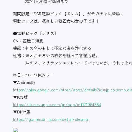
2022年6月30日13:59まで
期間限定「SSR電動ピック【ポリス】」が金ガチャに登場！
電動ピックは、凛々しい戦乙女の女の子です！
●電動ピック【ポリス】
CV：茜屋日海夏
機能：神の名のもとに不法な者を浄化する
性格：妹とおそろいの衣装を纏って警邏活動。
妹のノリノリテンションについていけないが、それはそれ
毎日こつこつ俺タワー
▼Android版
https://play.google.com/store/apps/details?id=jp.co.semo.ol
▼IOS版
https://itunes.apple.com/jp/app/id1171064884
▼DMM版
https://games.dmm.com/detail/olesma