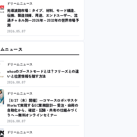
ドリームニュース
光導波路市場：タイプ、材料、モード構造、
伝搬、製造技術、用途、エンドユーザー、流
通チャネル別―2026年～2032年の世界市場予
測
2026.05.07
ームニュース
ドリームニュース
whooのゴーストモードとは？フリーズとの違
いと位置情報を隠す方法
2026.08.07
ドリームニュース
【8/27（木）開催】―コマースロボ×サスケ
Worksで実現するEC業務設計― 受注・出荷の
自動化から、確認・記録・共有の仕組みづく
りへ ―無料オンラインセミナー
2026.08.07
ドリームニュース