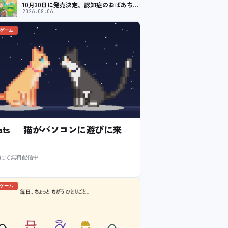
10月30日に発売決定。認知症のおばあちゃ
んのために夏祭り復活を目指す
2026.08.06
のゲーム
l Cats — 猫がパソコンに遊びに来
m にて無料配信中
のゲーム