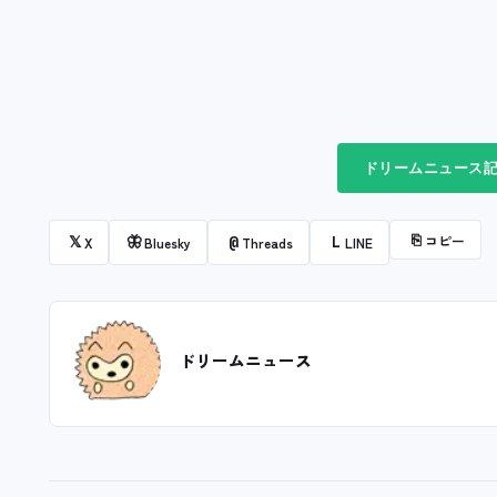
ドリームニュース記
⎘
コピー
𝕏
🦋
@
L
X
Bluesky
Threads
LINE
ドリームニュース