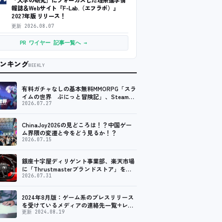
報誌＆Webサイト『F-Lab.（エフラボ）』
2027年版 リリース！
更新
2026.08.07
PR ワイヤー 記事一覧へ →
ンキング
WEEKLY
有料ガチャなしの基本無料MMORPG「スラ
イムの世界 ぷにっと冒険記」、Steam向
けの無料体験版が8月末に配信決定
2026.07.27
ChinaJoy2026の見どころは！？中国ゲー
ム界隈の変遷と今をどう見るか！？
2026.07.15
銀座十字屋ディリゲント事業部、楽天市場
に「Thrustmasterブランドストア」をオ
ープン。記念キャンペーンでポイントアッ
2026.07.31
プ。 レーシング／フライトシム向けコント
ローラーを中心に、幅広くラインナップ
2024年8月版：ゲーム系のプレスリリース
を受けているメディアの連絡先一覧+レビ
ュー依頼先一覧
更新 2024.08.19