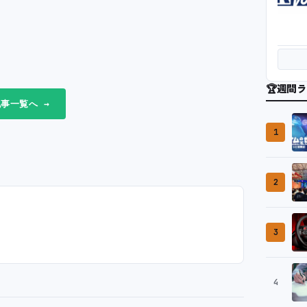
🏆
週間ラ
事一覧へ →
1
2
3
4