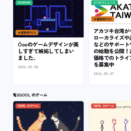
HIGOPAGE
ビジネスニュース
★
編集部PICK
アカツキ台湾が
★
編集部PICK
ローカライズや
などのサポート
Öooのゲームデザインが美
の始動を公開！
しすぎて嫉妬してしまい
価格でのトライ
ました。
を募集中
2026.05.08
2026.05.07
🐈
SQOOL のゲーム
SQOOL のゲーム
SQOOL のゲーム