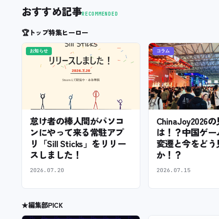
おすすめ記事
RECOMMENDED
🏆
トップ特集ヒーロー
お知らせ
コラム
怠け者の棒人間がパソコ
ChinaJoy202
ンにやって来る常駐アプ
は！？中国ゲー
リ「Sill Sticks」をリリー
変遷と今をどう
スしました！
か！？
2026.07.20
2026.07.15
★
編集部PICK