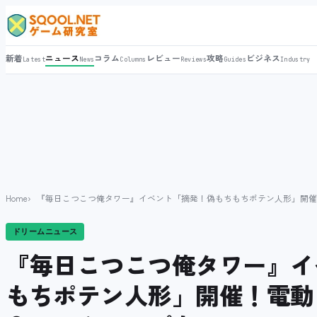
新着
ニュース
コラム
レビュー
攻略
ビジネス
Latest
News
Columns
Reviews
Guides
Industry
Home
『毎日こつこつ俺タワー』イベント「摘発！偽もちもちポテン人形」開催
ドリームニュース
『毎日こつこつ俺タワー』イ
もちポテン人形」開催！電動