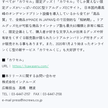
すべてが「カワセル」限定グッズ！「カワセル」でしか買えない限
定グッズがいっぱいのD2C型リアルグッズECサイト。 日本国内最高
峰のオンデマンドプリント設備を導入しているから全てが「高品
質」で、全商品がMADE IN JAPANなので圧倒的な「短納期」。リア
ルグッズ化が可能な商品ラインナップ数も最大60種類と非常に幅広
く、限定企画として、購入者が好きな文字入れが出来るグッズや所
有欲をくすぐる販売数が限られたシリアルナンバリング付きグッズ
が販売される事もあります。また、2020年1月より始まったオンライ
ンくじ型の新サービス「カワセルくじ」も大好評です。
■「カワセル」
URL：
https://kawaseru.com/
■本リリースに関するお問い合わせ
株式会社インクルーズ
広報担当 高橋 穂波
TEL：03-6447-2157 FAX：03-6447-2158
e-mail press@increws.co.jp