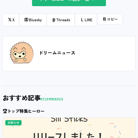
⎘
コピー
𝕏
🦋
@
L
X
Bluesky
Threads
LINE
ドリームニュース
おすすめ記事
RECOMMENDED
🏆
トップ特集ヒーロー
お知らせ