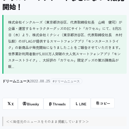
開始！
株式会社インクルーズ（東京都渋谷区、代表取締役社長 山﨑 健司）が
企画・運営するキャラクターグッズのECサイト「カワセル」にて、8月25
日（木）より、株式会社ミクシィ（東京都渋谷区、代表取締役社長 木村
弘毅）のXFLAGが提供するスマートフォンアプリ「モンスターストライ
ク」の新商品が発売開始になりましたことをご報告させていただきます。
世界累計利用者数が5,800万人突破の大人気スマートフォンアプリ「モン
スターストライク」、大好評の「カワセル」限定グッズの第35弾商品が
販...
ドリームニュース
2022.08.25
#ドリームニュース
⎘
コピー
𝕏
🦋
@
L
X
Bluesky
Threads
LINE
＜＜発信元のニュースをそのまま掲載しています＞＞