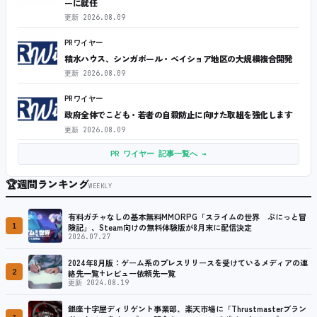
ーに就任
更新
2026.08.09
PRワイヤー
積水ハウス、シンガポール・ベイショア地区の大規模複合開発
更新
2026.08.09
PRワイヤー
政府全体でこども・若者の自殺防止に向けた取組を強化します
更新
2026.08.09
PR ワイヤー 記事一覧へ →
🏆
週間ランキング
WEEKLY
有料ガチャなしの基本無料MMORPG「スライムの世界 ぷにっと冒
1
険記」、Steam向けの無料体験版が8月末に配信決定
2026.07.27
2024年8月版：ゲーム系のプレスリリースを受けているメディアの連
2
絡先一覧+レビュー依頼先一覧
更新 2024.08.19
銀座十字屋ディリゲント事業部、楽天市場に「Thrustmasterブラン