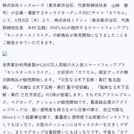
株式会社インクルーズ（東京都渋谷区、代表取締役社長 山﨑 健
司）が企画・運営するキャラクターグッズのECサイト「カワセル」
にて、8月25日（木）より、株式会社ミクシィ（東京都渋谷区、代表
取締役社長 木村 弘毅）のXFLAGが提供するスマートフォンアプリ
「モンスターストライク」の新商品が発売開始になりましたことを
ご報告させていただきます。
世界累計利用者数が5,800万人突破の大人気スマートフォンアプリ
「モンスターストライク」、大好評の「カワセル」限定グッズの第
35弾商品が販売開始します。『火生なる天下五剣・真打 鬼丸国
綱』、『水鏡なる天下五剣・真打 童子切安綱』、『風発なる天下五
剣・真打 三日月宗近』の3体が登場します。それぞれアクリルブロッ
ク、マグカップ、クッションが販売開始です。最高級品質のアクリ
ルブロックは、高い透明度を保ちながら圧巻の厚さ、自立可能な
20mmという超豪華仕様で、重量感と透明感でお部屋のインテリアと
してもばっちり。大型のクッションにはキャラクターを大きくデザ
イン、またマグカップは普段使いにもばっちりです。今後も「カワ