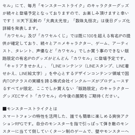
セル」にて、毎月「モンスターストライク」のキャラクターグッズ
が続々と登場予定となっておりますので、お楽しみ頂けますと幸い
です！ ※天下五剣の「大典太光世」「数珠丸恒次」は後日グッズ化
詳細を発表します。
「カワセル」及び「カワセルくじ」では既に100を超える有名IPの提
供が確定しており、続々とアニメキャラクター、ゲーム、アーティ
スト、タレント、声優など「カワセル」でしか買う事のできない販
路限定の有名IPのグッズがどんどん「カワセル」に登場予定です。
「キャリアきせかえ」、「LINEコンテンツ（LINEスタンプ、LINE着
せかえ、LINE絵文字）」を中心とするデザインコンテンツ領域で国
内TOPクラスの実績を誇る株式会社インクルーズがプロデュースす
るすべてが限定、ここでしか買えない「販路限定」のキャラクター
グッズECサイト「カワセル」の今後の展開をご期待ください。
■モンスターストライクとは
スマートフォンの特性を活用した、誰でも簡単に楽しめる爽快アク
ションRPGです。自分のモンスターを指で引っぱって弾き敵のモン
スターに当てて倒していくターン制のゲームで、壁やモンスターへ