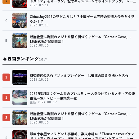
3
ドストア」をオープン。記念キャンペーンでポイントアップ。 レーシ
ング／フライトシム向けコントローラーを中心に、幅広くラインナッ
2026.07.31
プ
ChinaJoy2026の見どころは！？中国ゲーム界隈の変遷と今をどう見
4
るか！？
2026.07.15
断崖絶壁に海賊のアジトを築く街づくりゲーム「Corsair Cove」、
5
1.0正式版が配信開始！
2026.08.06
🔥
日間ランキング
DAILY
SFC時代の名作「ソウルブレイダー」は善悪の深みを描いた名作
1
2019.10.03
2024年8月版：ゲーム系のプレスリリースを受けているメディアの連
2
絡先一覧+レビュー依頼先一覧
更新 2024.08.19
断崖絶壁に海賊のアジトを築く街づくりゲーム「Corsair Cove」、
3
1.0正式版が配信開始！
2026.08.06
銀座十字屋ディリゲント事業部、楽天市場に「Thrustmasterブラン
4
ドストア」をオープン。記念キャンペーンでポイントアップ。 レーシ