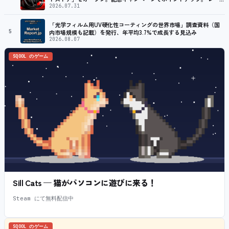
ング／フライトシム向けコントローラーを中心に、幅広くラインナッ
2026.07.31
プ
「光学フィルム用UV硬化性コーティングの世界市場」調査資料（国
5
内市場規模も記載）を発行、年平均3.7%で成長する見込み
2026.08.07
SQOOL のゲーム
Sill Cats — 猫がパソコンに遊びに来る！
Steam にて無料配信中
SQOOL のゲーム