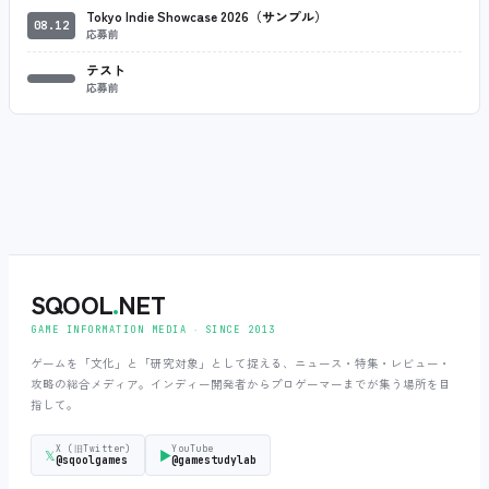
Tokyo Indie Showcase 2026（サンプル）
08.12
応募前
テスト
応募前
SQOOL
.
NET
GAME INFORMATION MEDIA ‧ SINCE 2013
ゲームを「文化」と「研究対象」として捉える、ニュース・特集・レビュー・
攻略の総合メディア。インディー開発者からプロゲーマーまでが集う場所を目
指して。
X (旧Twitter)
YouTube
𝕏
▶
@sqoolgames
@gamestudylab