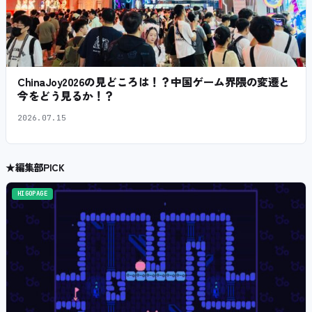
ChinaJoy2026の見どころは！？中国ゲーム界隈の変遷と
今をどう見るか！？
2026.07.15
★
編集部PICK
HIGOPAGE