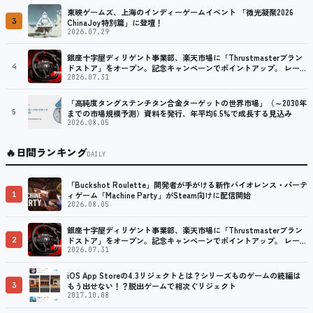
東映ゲームズ、上海のインディーゲームイベント 「微光凝聚2026
3
ChinaJoy特別篇」に登壇！
2026.07.29
銀座十字屋ディリゲント事業部、楽天市場に「Thrustmasterブラン
4
ドストア」をオープン。記念キャンペーンでポイントアップ。 レーシ
ング／フライトシム向けコントローラーを中心に、幅広くラインナッ
2026.07.31
プ
「高純度タングステンチタン合金ターゲットの世界市場」（～2030年
5
までの市場規模予測）資料を発行、年平均6.5%で成長する見込み
2026.08.05
🔥
日間ランキング
DAILY
「Buckshot Roulette」開発者が手がける新作バイオレンス・パーテ
1
ィゲーム「Machine Party」がSteam向けに配信開始
2026.08.05
銀座十字屋ディリゲント事業部、楽天市場に「Thrustmasterブラン
2
ドストア」をオープン。記念キャンペーンでポイントアップ。 レーシ
ング／フライトシム向けコントローラーを中心に、幅広くラインナッ
2026.07.31
プ
iOS App Storeの4.3リジェクトとは？シリーズものゲームの続編は
3
もう出せない！？脱出ゲームで相次ぐリジェクト
2017.10.08