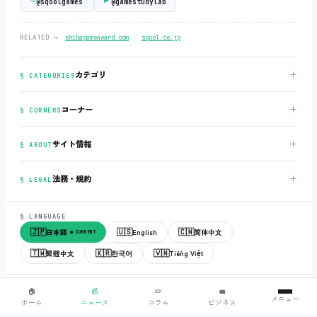
@sqoolgames
@gamestudylab
‧
RELATED →
shibagameaward.com
sqool.co.jp
＋
カテゴリ
§ CATEGORIES
＋
コーナー
§ CORNERS
＋
サイト情報
§ ABOUT
＋
法務・規約
§ LEGAL
§ LANGUAGE
🇯🇵
🇺🇸
🇨🇳
日本語
English
简体中文
● CURRENT
🇹🇼
🇰🇷
🇻🇳
繁體中文
한국어
Tiếng Việt
© 2018-2026
sqool.co.jp
‧ All rights reserved.
v3.0.0
‧
build 20260505
‧
🏠
📰
✏️
💼
メニュー
● ALL SYSTEMS NORMAL
ホーム
ニュース
コラム
ビジネス