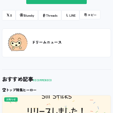
⎘
コピー
𝕏
🦋
@
L
X
Bluesky
Threads
LINE
ドリームニュース
おすすめ記事
RECOMMENDED
🏆
トップ特集ヒーロー
お知らせ