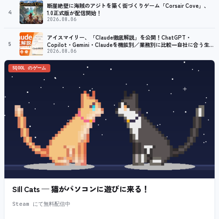
断崖絶壁に海賊のアジトを築く街づくりゲーム「Corsair Cove」、
4
1.0正式版が配信開始！
2026.08.06
アイスマイリー、「Claude徹底解説」を公開！ChatGPT・
5
Copilot・Gemini・Claudeを機能別／業務別に比較―自社に合う生成
AIの選び方がわかる実践ガイド
2026.08.06
SQOOL のゲーム
Sill Cats — 猫がパソコンに遊びに来る！
Steam にて無料配信中