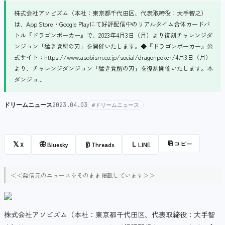
株式会社アソビズム（本社：東京都千代田区、代表取締役：大手智之）
は、App Store・Google Playにて好評配信中のリアルタイム合体カードバ
トル『ドラゴンポーカー』で、2023年4月3日（月）より復刻チャレンジダ
ンジョン「猛き覚醒の刃」を開催いたします。◆『ドラゴンポーカー』公
式サイト：https://www.asobism.co.jp/social/dragonpoker/4月3日（月）
より、チャレンジダンジョン「猛き覚醒の刃」を復刻開催いたします。本
ダンジョ...
ドリームニュース
2023.04.03
#ドリームニュース
⎘
コピー
𝕏
🦋
@
L
X
Bluesky
Threads
LINE
＜＜発信元のニュースをそのまま掲載しています＞＞
株式会社アソビズム（本社：東京都千代田区、代表取締役：大手智