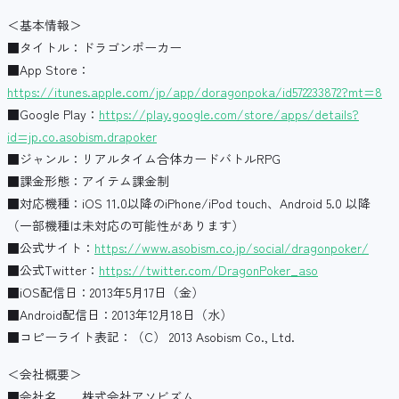
＜基本情報＞
■タイトル：ドラゴンポーカー
■App Store：
https://itunes.apple.com/jp/app/doragonpoka/id572233872?mt=8
■Google Play：
https://play.google.com/store/apps/details?
id=jp.co.asobism.drapoker
■ジャンル：リアルタイム合体カードバトルRPG
■課金形態：アイテム課金制
■対応機種：iOS 11.0以降のiPhone/iPod touch、Android 5.0 以降
（一部機種は未対応の可能性があります）
■公式サイト：
https://www.asobism.co.jp/social/dragonpoker/
■公式Twitter：
https://twitter.com/DragonPoker_aso
■iOS配信日：2013年5月17日（金）
■Android配信日：2013年12月18日（水）
■コピーライト表記：（C） 2013 Asobism Co., Ltd.
＜会社概要＞
■会社名 株式会社アソビズム