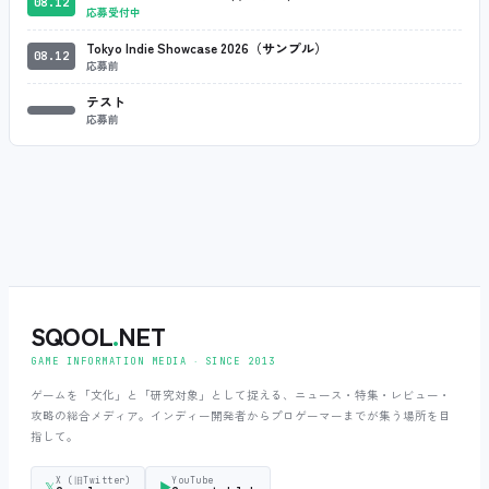
08.12
応募受付中
Tokyo Indie Showcase 2026（サンプル）
08.12
応募前
テスト
応募前
SQOOL
.
NET
GAME INFORMATION MEDIA ‧ SINCE 2013
ゲームを「文化」と「研究対象」として捉える、ニュース・特集・レビュー・
攻略の総合メディア。インディー開発者からプロゲーマーまでが集う場所を目
指して。
X (旧Twitter)
YouTube
𝕏
▶