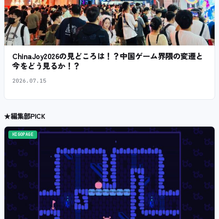
ChinaJoy2026の見どころは！？中国ゲーム界隈の変遷と
今をどう見るか！？
2026.07.15
★
編集部PICK
HIGOPAGE