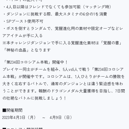
・4人目以降はフレンドでなくても参加可能（マッチング時）
・ダンジョンに挑戦する際、最大スタミナの6分の1を消費
・SPブースト使用不可
・ボスを倒すとランダムで、覚醒進化用の素材や限定オーブなどレ
アアイテムが手に入る
※本チャレンジダンジョンで手に入る覚醒進化素材は「覚醒の書」
「神秘の血晶」となります
「第234回コロシアム本戦」開催中！
プレイヤー同士がチームを組み、5人vs5人で戦う「第234回コロシア
ム本戦」が開催中です。コロシアムは、1人ひとりがチームの勝敗を
大きく左右するバトルで、通常のダンジョンとは違う緊迫感を味わ
うことができます。報酬のドラゴンメダル大量獲得を目指し、7日間
の壮絶なバトルに挑戦しましょう！
■開催期間
2023年4月3日（月） ～ 4月9日（日）