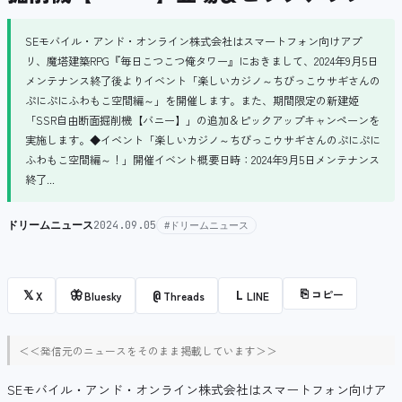
SEモバイル・アンド・オンライン株式会社はスマートフォン向けアプ
リ、魔塔建築RPG『毎日こつこつ俺タワー』におきまして、2024年9月5日
メンテナンス終了後よりイベント「楽しいカジノ～ちびっこウサギさんの
ぷにぷにふわもこ空間編～」を開催します。また、期間限定の新建姫
「SSR自由断面掘削機【バニー】」の追加＆ピックアップキャンペーンを
実施します。◆イベント「楽しいカジノ～ちびっこウサギさんのぷにぷに
ふわもこ空間編～！」開催イベント概要日時：2024年9月5日メンテナンス
終了...
ドリームニュース
2024.09.05
#ドリームニュース
⎘
コピー
𝕏
🦋
@
L
X
Bluesky
Threads
LINE
＜＜発信元のニュースをそのまま掲載しています＞＞
SEモバイル・アンド・オンライン株式会社はスマートフォン向けア