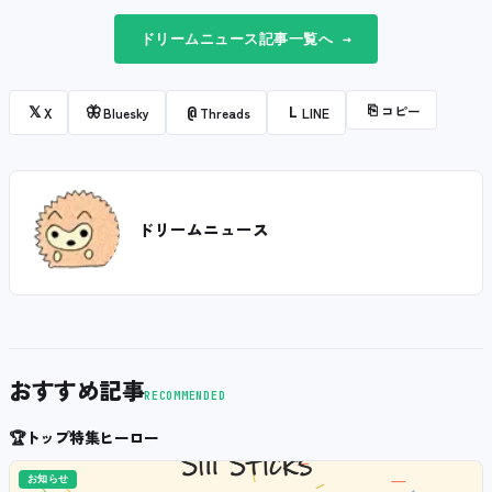
ドリームニュース記事一覧へ →
⎘
コピー
𝕏
🦋
@
L
X
Bluesky
Threads
LINE
ドリームニュース
おすすめ記事
RECOMMENDED
🏆
トップ特集ヒーロー
お知らせ