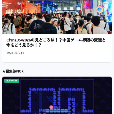
ChinaJoy2026の見どころは！？中国ゲーム界隈の変遷と
今をどう見るか！？
2026.07.15
★
編集部PICK
HIGOPAGE