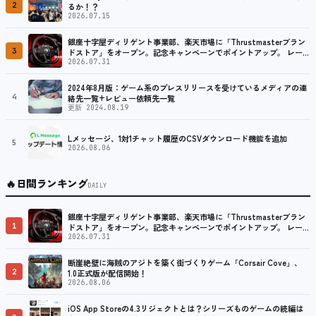
2
るか！？
2026.07.15
銀座十字屋ディリゲント事業部、楽天市場に「Thrustmasterブラン
3
ドストア」をオープン。記念キャンペーンでポイントアップ。 レーシ
ング／フライトシム向けコントローラーを中心に、幅広くラインナッ
2026.07.31
プ
2024年8月版：ゲーム系のプレスリリースを受けているメディアの連
4
絡先一覧+レビュー依頼先一覧
更新 2024.08.19
Lメッセージ、1対1チャット履歴のCSVダウンロード機能を追加
5
2026.08.06
🔥
日間ランキング
DAILY
銀座十字屋ディリゲント事業部、楽天市場に「Thrustmasterブラン
1
ドストア」をオープン。記念キャンペーンでポイントアップ。 レーシ
ング／フライトシム向けコントローラーを中心に、幅広くラインナッ
2026.07.31
プ
断崖絶壁に海賊のアジトを築く街づくりゲーム「Corsair Cove」、
2
1.0正式版が配信開始！
2026.08.06
iOS App Storeの4.3リジェクトとは？シリーズものゲームの続編は