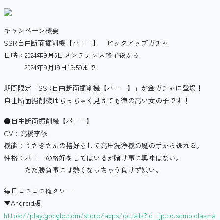
キャンペーン概要
SSR自由断面掘削機【バニー】 ピックアップガチャ
日時：2024年9月5日メンテナンス終了後から
2024年9月19日13:59まで
期間限定「SSR自由断面掘削機【バニー】」が金ガチャに登場！
自由断面掘削機はちっちゃく見えても徳の高い女の子です！
●自由断面掘削機【バニー】
CV：高橋李依
機能：うさぎさんの格好をして高圧洗浄機の魔の手から逃れる。
性格：バニーの格好をしてはいるが賭け事に興味はない。
ただ勝負事には熱くなっちゃう負けず嫌い。
毎日こつこつ俺タワー
▼Android版
https://play.google.com/store/apps/details?id=jp.co.semo.olasma