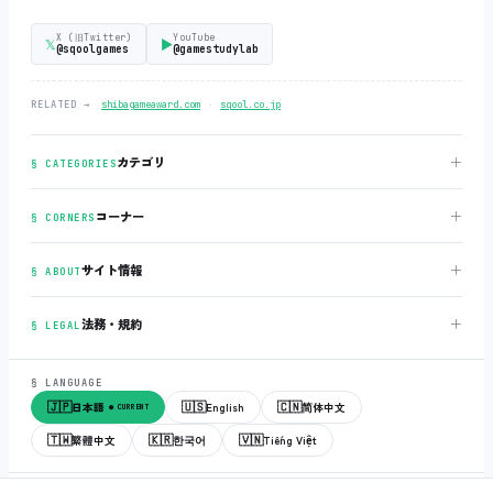
X (旧Twitter)
YouTube
𝕏
▶
@sqoolgames
@gamestudylab
‧
RELATED →
shibagameaward.com
sqool.co.jp
＋
カテゴリ
§ CATEGORIES
＋
コーナー
§ CORNERS
＋
サイト情報
§ ABOUT
＋
法務・規約
§ LEGAL
§ LANGUAGE
🇯🇵
🇺🇸
🇨🇳
日本語
English
简体中文
● CURRENT
🇹🇼
🇰🇷
🇻🇳
繁體中文
한국어
Tiếng Việt