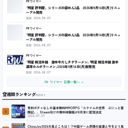
PRワイヤー
｢明星 評判屋」シリーズの袋めん3品 2026年9月14日(月)リニュ
ーアル発売
更新
2026.08.07
PRワイヤー
｢明星 評判屋」シリーズの袋めん3品 2026年9月14日(月)リニュ
ーアル発売
更新
2026.08.07
PRワイヤー
｢明星 韓流辛麺 激辛牛だしチゲラーメン｣｢明星 韓流辛麺 激辛
濃厚カルボラーメン｣2026年9月14日(月)新発売
更新
2026.08.07
PR ワイヤー 記事一覧へ →
🏆
週間ランキング
WEEKLY
有料ガチャなしの基本無料MMORPG「スライムの世界 ぷにっと冒
1
険記」、Steam向けの無料体験版が8月末に配信決定
2026.07.27
ChinaJoy2026の見どころは！？中国ゲーム界隈の変遷と今をどう見