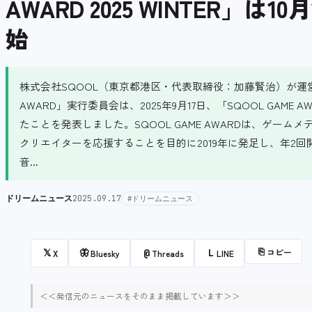
AWARD 2025 WINTER」
始
株式会社SQOOL（東京都港区・代表取締役：加藤賢治）が運営
AWARD」実行委員会は、2025年9月17日、「SQOOL GAME A
たことを発表しました。SQOOL GAME AWARDは、ゲームメ
クリエイターを応援することを目的に2019年に発足し、年2
音...
ドリームニュース
2025.09.17
#ドリームニュース
⎘
コピー
𝕏
🦋
@
L
X
Bluesky
Threads
LINE
＜＜発信元のニュースをそのまま掲載しています＞＞