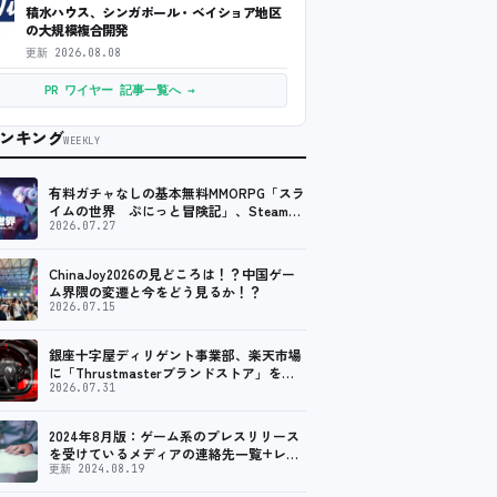
積水ハウス、シンガポール・ベイショア地区
の大規模複合開発
更新
2026.08.08
PR ワイヤー 記事一覧へ →
ンキング
WEEKLY
有料ガチャなしの基本無料MMORPG「スラ
イムの世界 ぷにっと冒険記」、Steam向
けの無料体験版が8月末に配信決定
2026.07.27
ChinaJoy2026の見どころは！？中国ゲー
ム界隈の変遷と今をどう見るか！？
2026.07.15
銀座十字屋ディリゲント事業部、楽天市場
に「Thrustmasterブランドストア」をオ
ープン。記念キャンペーンでポイントアッ
2026.07.31
プ。 レーシング／フライトシム向けコント
ローラーを中心に、幅広くラインナップ
2024年8月版：ゲーム系のプレスリリース
を受けているメディアの連絡先一覧+レビ
ュー依頼先一覧
更新 2024.08.19