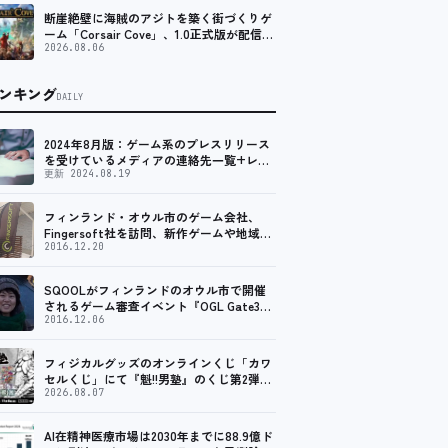
断崖絶壁に海賊のアジトを築く街づくりゲ
ーム「Corsair Cove」、1.0正式版が配信開
始！
2026.08.06
ンキング
DAILY
2024年8月版：ゲーム系のプレスリリース
を受けているメディアの連絡先一覧+レビ
ュー依頼先一覧
更新 2024.08.19
フィンランド・オウル市のゲーム会社、
Fingersoft社を訪問、新作ゲームや地域貢
献について聞いてきました
2016.12.20
SQOOLがフィンランドのオウル市で開催
されるゲーム審査イベント『OGL Gate3』
のメディアパートナーに！
2016.12.06
フィジカルグッズのオンラインくじ「カワ
セルくじ」にて『魁!!男塾』のくじ第2弾が
販売開始！
2026.08.07
AI在精神医療市場は2030年までに88.9億ド