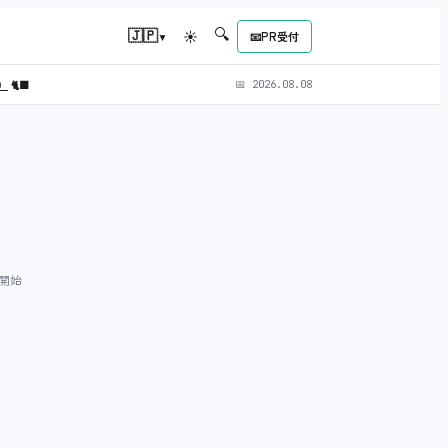
🔍
▾
🇯🇵
☀
📧
PR受付
L）
🐈‍⬛
📅
2026.08.08
付開始