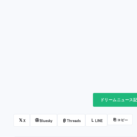
ドリームニュース記
⎘
コピー
𝕏
🦋
@
L
X
Bluesky
Threads
LINE