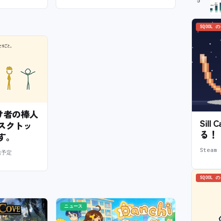
5
SQOOL 
— 怠け者の棒人
Sil
スクトッ
る！
す。
Stea
信予定
SQOOL 
ニュース