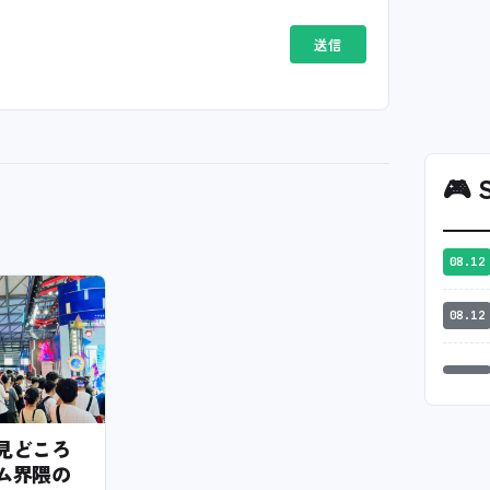
🎮
S
08.12
08.12
6の見どころ
ム界隈の