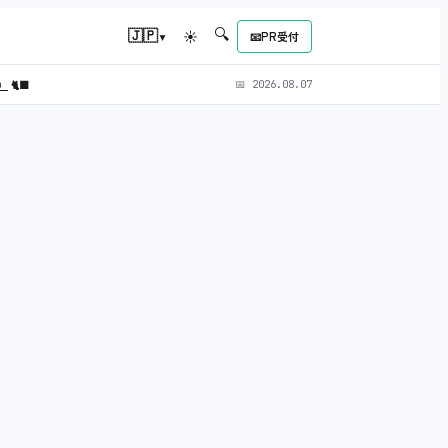
🔍
▾
🇯🇵
☀
📧
PR受付
L）
🐈‍⬛
📅
2026.08.07