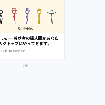
l Sticks — 怠け者の棒人間があなた
スクトップにやってきます。
m にて近日無料配信予定