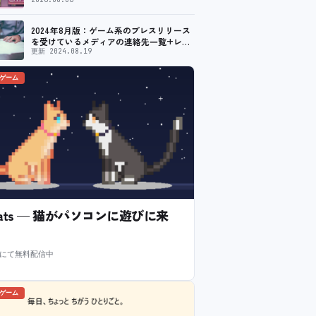
ルセットが販売開始。通常価格より10%割
引
2024年8月版：ゲーム系のプレスリリース
を受けているメディアの連絡先一覧+レビ
ュー依頼先一覧
更新 2024.08.19
のゲーム
l Cats — 猫がパソコンに遊びに来
m にて無料配信中
のゲーム