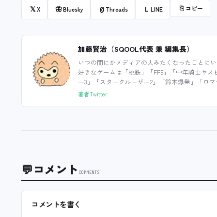
⎘
コピー
𝕏
🦋
@
L
X
Bluesky
Threads
LINE
加藤賢治（SQOOL代表 兼 編集長）
いつの間にかメディアの人みたくなったことにい
好きなゲームは「桃鉄」「FF5」「中年騎士ヤス
ー3」「スタークルーザー2」「鈴木爆発」「ロマ
著者Twitter
💬
コメント
COMMENTS
コメントを書く