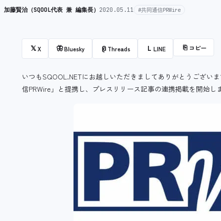
加藤賢治（SQOOL代表 兼 編集長）
2020.05.11
#共同通信PRWire
⎘
コピー
𝕏
🦋
@
L
X
Bluesky
Threads
LINE
いつもSQOOL.NETにお越しいただきましてありがとうござい
信PRWire」と提携し、プレスリリース記事の連携掲載を開始