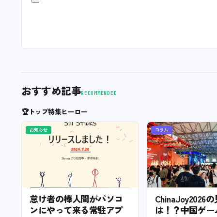
おすすめ記事
RECOMMENDED
🏆
トップ特集ヒーロー
お知らせ
コラム
怠け者の棒人間がパソコ
ChinaJoy202
ンにやって来る常駐アプ
は！？中国ゲー