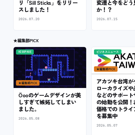
リ「Sill Sticks」をリリー
変遷と今をどう
スしました！
か！？
2026.07.20
2026.07.15
★
編集部PICK
HIGOPAGE
ビジネスニュース
★
編集部PICK
アカツキ台湾が
★
編集部PICK
ローカライズや
などのサポート
Öooのゲームデザインが美
の始動を公開！
しすぎて嫉妬してしまい
価格でのトライ
ました。
を募集中
2026.05.08
2026.05.07