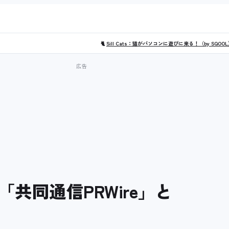
🐈
Sill Cats：猫がパソコンに遊びに来る！（by SQOO
共同通信PRWire」と