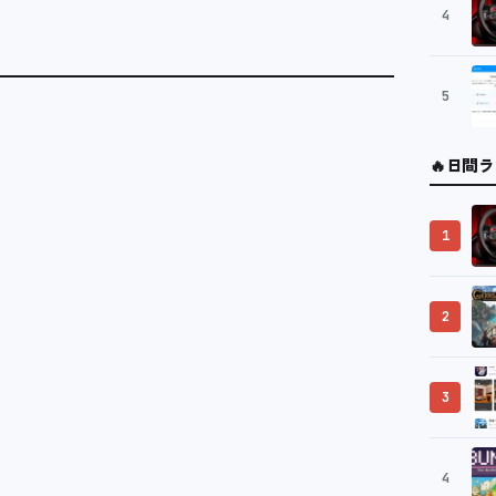
4
5
🔥
日間ラ
1
2
3
4