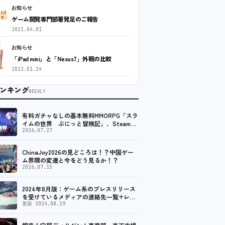
お知らせ
ゲーム開発専門部署発足のご報告
2021.04.01
お知らせ
「iPad mini」と「Nexus7」外観の比較
2013.01.24
ンキング
WEEKLY
有料ガチャなしの基本無料MMORPG「スラ
イムの世界 ぷにっと冒険記」、Steam向
けの無料体験版が8月末に配信決定
2026.07.27
ChinaJoy2026の見どころは！？中国ゲー
ム界隈の変遷と今をどう見るか！？
2026.07.15
2024年8月版：ゲーム系のプレスリリース
を受けているメディアの連絡先一覧+レビ
ュー依頼先一覧
更新 2024.08.19