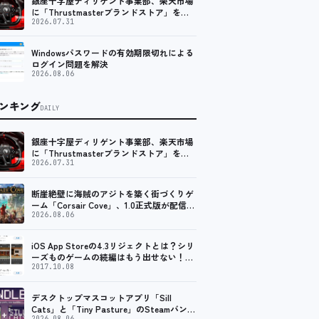
銀座十字屋ディリゲント事業部、楽天市場
に「Thrustmasterブランドストア」をオ
ープン。記念キャンペーンでポイントアッ
2026.07.31
プ。 レーシング／フライトシム向けコント
ローラーを中心に、幅広くラインナップ
Windowsパスワードの有効期限切れによる
ログイン問題を解決
2026.08.06
ンキング
DAILY
銀座十字屋ディリゲント事業部、楽天市場
に「Thrustmasterブランドストア」をオ
ープン。記念キャンペーンでポイントアッ
2026.07.31
プ。 レーシング／フライトシム向けコント
ローラーを中心に、幅広くラインナップ
断崖絶壁に海賊のアジトを築く街づくりゲ
ーム「Corsair Cove」、1.0正式版が配信開
始！
2026.08.06
iOS App Storeの4.3リジェクトとは？シリ
ーズものゲームの続編はもう出せない！？
脱出ゲームで相次ぐリジェクト
2017.10.08
デスクトップマスコットアプリ「Sill
Cats」と「Tiny Pasture」のSteamバンド
2026.08.06