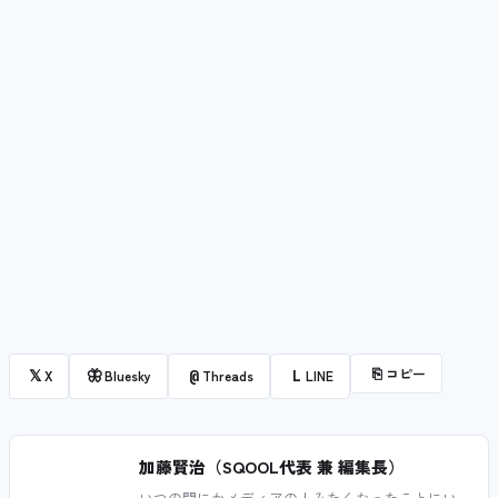
⎘
コピー
𝕏
🦋
@
L
X
Bluesky
Threads
LINE
加藤賢治（SQOOL代表 兼 編集長）
いつの間にかメディアの人みたくなったことにい