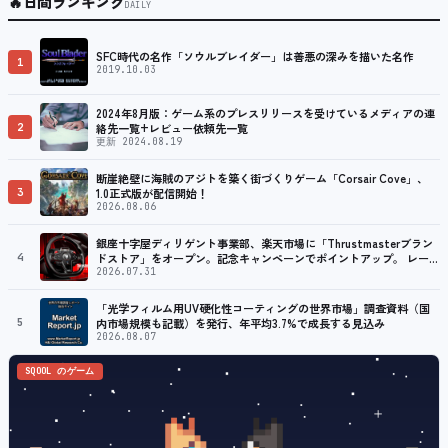
🔥
日間ランキング
DAILY
SFC時代の名作「ソウルブレイダー」は善悪の深みを描いた名作
1
2019.10.03
2024年8月版：ゲーム系のプレスリリースを受けているメディアの連
2
絡先一覧+レビュー依頼先一覧
更新 2024.08.19
断崖絶壁に海賊のアジトを築く街づくりゲーム「Corsair Cove」、
3
1.0正式版が配信開始！
2026.08.06
銀座十字屋ディリゲント事業部、楽天市場に「Thrustmasterブラン
4
ドストア」をオープン。記念キャンペーンでポイントアップ。 レーシ
ング／フライトシム向けコントローラーを中心に、幅広くラインナッ
2026.07.31
プ
「光学フィルム用UV硬化性コーティングの世界市場」調査資料（国
5
内市場規模も記載）を発行、年平均3.7%で成長する見込み
2026.08.07
SQOOL のゲーム