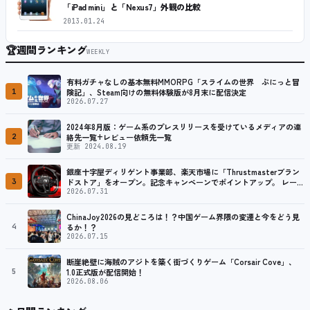
「iPad mini」と「Nexus7」外観の比較
2013.01.24
🏆
週間ランキング
WEEKLY
有料ガチャなしの基本無料MMORPG「スライムの世界 ぷにっと冒
1
険記」、Steam向けの無料体験版が8月末に配信決定
2026.07.27
2024年8月版：ゲーム系のプレスリリースを受けているメディアの連
2
絡先一覧+レビュー依頼先一覧
更新 2024.08.19
銀座十字屋ディリゲント事業部、楽天市場に「Thrustmasterブラン
3
ドストア」をオープン。記念キャンペーンでポイントアップ。 レーシ
ング／フライトシム向けコントローラーを中心に、幅広くラインナッ
2026.07.31
プ
ChinaJoy2026の見どころは！？中国ゲーム界隈の変遷と今をどう見
4
るか！？
2026.07.15
断崖絶壁に海賊のアジトを築く街づくりゲーム「Corsair Cove」、
5
1.0正式版が配信開始！
2026.08.06