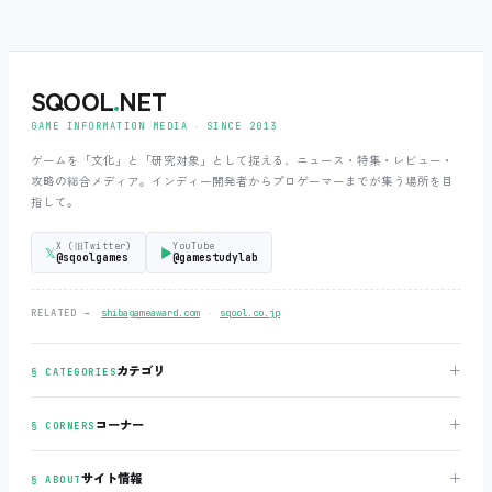
SQOOL
.
NET
GAME INFORMATION MEDIA ‧ SINCE 2013
ゲームを「文化」と「研究対象」として捉える、ニュース・特集・レビュー・
攻略の総合メディア。インディー開発者からプロゲーマーまでが集う場所を目
指して。
X (旧Twitter)
YouTube
𝕏
▶
@sqoolgames
@gamestudylab
‧
RELATED →
shibagameaward.com
sqool.co.jp
＋
カテゴリ
§ CATEGORIES
＋
コーナー
§ CORNERS
＋
サイト情報
§ ABOUT