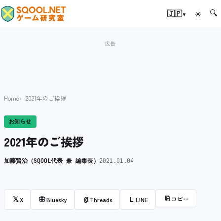
🔍
▾
🇯🇵
☀
Home
2021年のご挨拶
お知らせ
2021年のご挨拶
加藤賢治（SQOOL代表 兼 編集長）
2021.01.04
⎘
コピー
𝕏
🦋
@
L
X
Bluesky
Threads
LINE