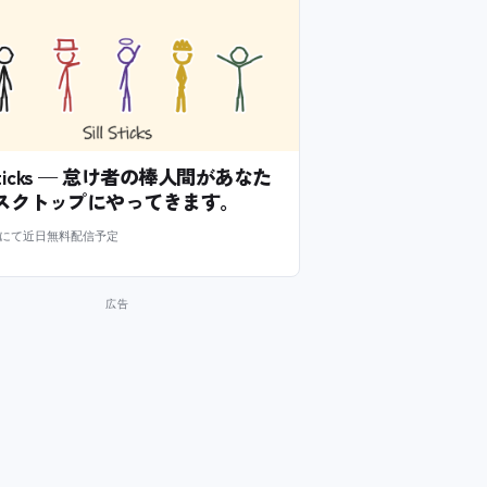
l Sticks — 怠け者の棒人間があなた
スクトップにやってきます。
m にて近日無料配信予定