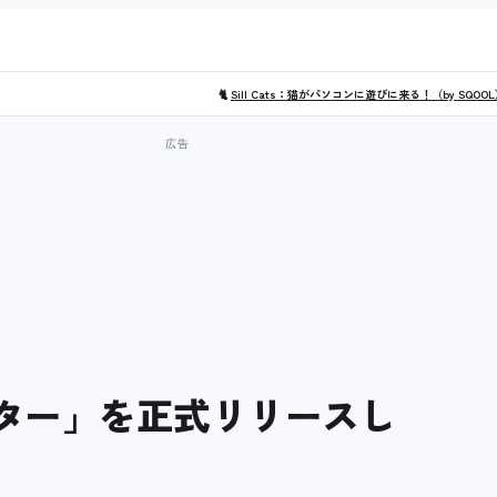
🐈
Sill Cats：猫がパソコンに遊びに来る！（by SQOO
ンター」を正式リリースし