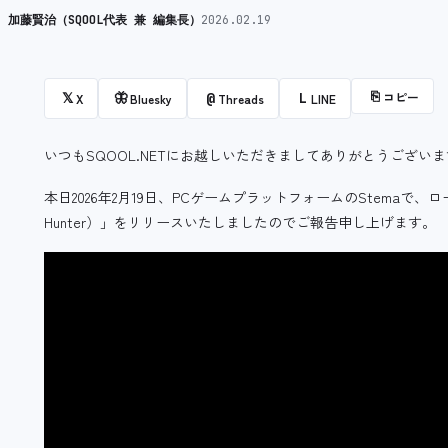
加藤賢治（SQOOL代表 兼 編集長）
2026.02.19
⎘
コピー
𝕏
🦋
@
L
X
Bluesky
Threads
LINE
いつもSQOOL.NETにお越しいただきましてありがとうござい
本日2026年2月19日、PCゲームプラットフォームのStemaで
Hunter）」をリリースいたしましたのでご報告申し上げます。