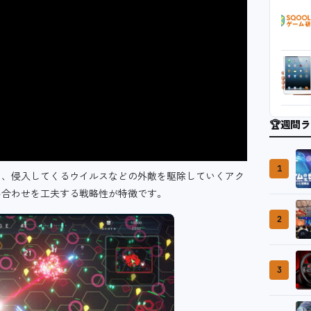
🏆
週間ラ
1
て、侵入してくるウイルスなどの外敵を駆除していくアク
み合わせを工夫する戦略性が特徴です。
2
3