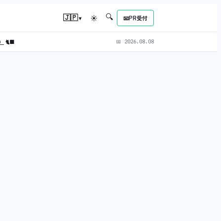
🔍
▾
🇯🇵
☀
📧
PR受付
L）
🐈‍⬛
📅
2026.08.08