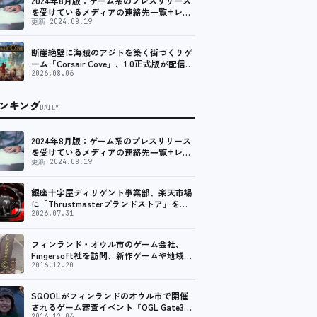
2024年8月版：ゲーム系のプレスリリース
を受けているメディアの連絡先一覧+レビ
ュー依頼先一覧
更新 2024.08.19
断崖絶壁に海賊のアジトを築く街づくりゲ
ーム「Corsair Cove」、1.0正式版が配信開
始！
2026.08.06
ンキング
DAILY
2024年8月版：ゲーム系のプレスリリース
を受けているメディアの連絡先一覧+レビ
ュー依頼先一覧
更新 2024.08.19
銀座十字屋ディリゲント事業部、楽天市場
に「Thrustmasterブランドストア」をオ
ープン。記念キャンペーンでポイントアッ
2026.07.31
プ。 レーシング／フライトシム向けコント
ローラーを中心に、幅広くラインナップ
フィンランド・オウル市のゲーム会社、
Fingersoft社を訪問、新作ゲームや地域貢
献について聞いてきました
2016.12.20
SQOOLがフィンランドのオウル市で開催
されるゲーム審査イベント『OGL Gate3』
2016.12.06