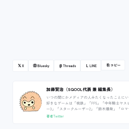
⎘
コピー
𝕏
🦋
@
L
X
Bluesky
Threads
LINE
加藤賢治（SQOOL代表 兼 編集長）
いつの間にかメディアの人みたくなったことにい
好きなゲームは「桃鉄」「FF5」「中年騎士ヤス
ー3」「スタークルーザー2」「鈴木爆発」「ロマ
著者Twitter