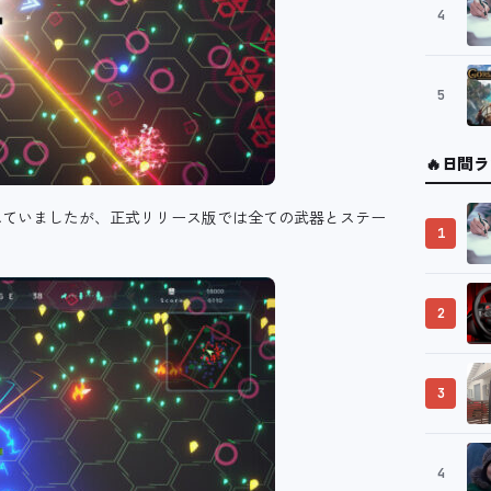
4
5
🔥
日間ラ
れていましたが、正式リリース版では全ての武器とステー
1
2
3
4