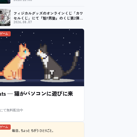
のメディアパートナーに！
フィジカルグッズのオンラインくじ「カワ
セルくじ」にて『魁!!男塾』のくじ第2弾が
販売開始！
2026.08.07
のゲーム
l Cats — 猫がパソコンに遊びに来
m にて無料配信中
のゲーム