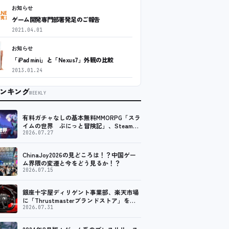
お知らせ
ゲーム開発専門部署発足のご報告
2021.04.01
お知らせ
「iPad mini」と「Nexus7」外観の比較
2013.01.24
ンキング
WEEKLY
有料ガチャなしの基本無料MMORPG「スラ
イムの世界 ぷにっと冒険記」、Steam向
けの無料体験版が8月末に配信決定
2026.07.27
ChinaJoy2026の見どころは！？中国ゲー
ム界隈の変遷と今をどう見るか！？
2026.07.15
銀座十字屋ディリゲント事業部、楽天市場
に「Thrustmasterブランドストア」をオ
ープン。記念キャンペーンでポイントアッ
2026.07.31
プ。 レーシング／フライトシム向けコント
ローラーを中心に、幅広くラインナップ