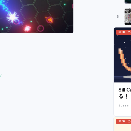
5
SQOOL 
/
Sil
る！
Stea
SQOOL 