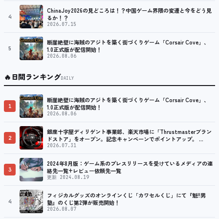
ChinaJoy2026の見どころは！？中国ゲーム界隈の変遷と今をどう見
4
るか！？
2026.07.15
断崖絶壁に海賊のアジトを築く街づくりゲーム「Corsair Cove」、
5
1.0正式版が配信開始！
2026.08.06
🔥
日間ランキング
DAILY
断崖絶壁に海賊のアジトを築く街づくりゲーム「Corsair Cove」、
1
1.0正式版が配信開始！
2026.08.06
銀座十字屋ディリゲント事業部、楽天市場に「Thrustmasterブラン
2
ドストア」をオープン。記念キャンペーンでポイントアップ。 …
2026.07.31
2024年8月版：ゲーム系のプレスリリースを受けているメディアの連
3
絡先一覧+レビュー依頼先一覧
更新 2024.08.19
フィジカルグッズのオンラインくじ「カワセルくじ」にて『魁!!男
4
塾』のくじ第2弾が販売開始！
2026.08.07