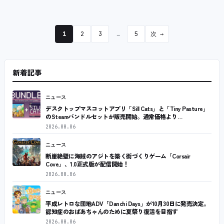
1
2
3
…
5
次 →
新着記事
ニュース
デスクトップマスコットアプリ「Sill Cats」と「Tiny Pasture」
のSteamバンドルセットが販売開始。通常価格より…
2026.08.06
ニュース
断崖絶壁に海賊のアジトを築く街づくりゲーム「Corsair
Cove」、1.0正式版が配信開始！
2026.08.06
ニュース
平成レトロな団地ADV「Danchi Days」が10月30日に発売決定。
認知症のおばあちゃんのために夏祭り復活を目指す
2026.08.06