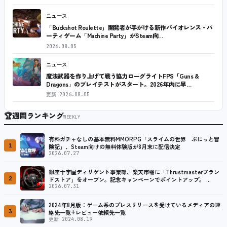
ニュース
「Buckshot Roulette」開発者が手がける新作バイオレンス・パ
ーティゲーム「Machine Party」がSteam向…
2026.08.05
ニュース
魔法武器を作り上げて戦う協力ローグライトFPS「Guns &
Dragons」のプレイテストがスタート。2026年内に早…
更新
2026.08.05
🏆
週間ランキング
WEEKLY
有料ガチャなしの基本無料MMORPG「スライムの世界 ぷにっと冒
1
険記」、Steam向けの無料体験版が8月末に配信決定
2026.07.27
銀座十字屋ディリゲント事業部、楽天市場に「Thrustmasterブラン
2
ドストア」をオープン。記念キャンペーンでポイントアップ。 …
2026.07.31
2024年8月版：ゲーム系のプレスリリースを受けているメディアの連
3
絡先一覧+レビュー依頼先一覧
更新 2024.08.19