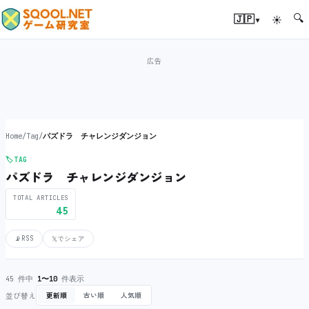
🔍
▾
🇯🇵
☀
Home
/
Tag
/
パズドラ チャレンジダンジョン
🏷️
TAG
パズドラ チャレンジダンジョン
TOTAL ARTICLES
45
📡
RSS
𝕏
でシェア
45 件中
1〜10
件表示
並び替え
更新順
古い順
人気順