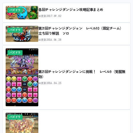
各回チャレンジダンジョン攻略記事まとめ
パズドラ
📅
更新
2017.09.02
第31回チャレンジダンジョン レベル10（固定チーム）
パズドラ
立ち回り解説 ソロ
📅
更新
2016.06.28
パズドラ
第21回チャレンジダンジョンに挑戦！ レベル9（覚醒無
効）
📅
更新
2016.04.23
パズドラ