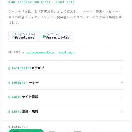
GAME INFORMATION MEDIA ‧ SINCE 2013
ゲームを「文化」と「研究対象」として捉える、ニュース・特集・レビュー・
攻略の総合メディア。インディー開発者からプロゲーマーまでが集う場所を目
指して。
X (旧Twitter)
YouTube
𝕏
▶
@sqoolgames
@gamestudylab
‧
RELATED →
shibagameaward.com
sqool.co.jp
＋
カテゴリ
§ CATEGORIES
＋
コーナー
§ CORNERS
＋
サイト情報
§ ABOUT
＋
法務・規約
§ LEGAL
§ LANGUAGE