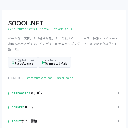
SQOOL
.
NET
GAME INFORMATION MEDIA ‧ SINCE 2013
ゲームを「文化」と「研究対象」として捉える、ニュース・特集・レビュー・
攻略の総合メディア。インディー開発者からプロゲーマーまでが集う場所を目
指して。
X (旧Twitter)
YouTube
𝕏
▶
@sqoolgames
@gamestudylab
‧
RELATED →
shibagameaward.com
sqool.co.jp
＋
カテゴリ
§ CATEGORIES
＋
コーナー
§ CORNERS
＋
サイト情報
§ ABOUT