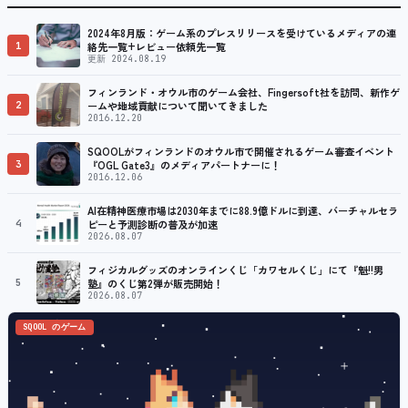
2024年8月版：ゲーム系のプレスリリースを受けているメディアの連
1
絡先一覧+レビュー依頼先一覧
更新 2024.08.19
フィンランド・オウル市のゲーム会社、Fingersoft社を訪問、新作ゲ
2
ームや地域貢献について聞いてきました
2016.12.20
SQOOLがフィンランドのオウル市で開催されるゲーム審査イベント
3
『OGL Gate3』のメディアパートナーに！
2016.12.06
AI在精神医療市場は2030年までに88.9億ドルに到達、バーチャルセラ
4
ピーと予測診断の普及が加速
2026.08.07
フィジカルグッズのオンラインくじ「カワセルくじ」にて『魁!!男
5
塾』のくじ第2弾が販売開始！
2026.08.07
SQOOL のゲーム