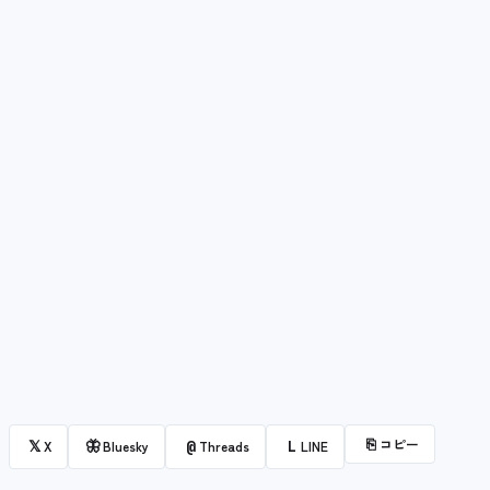
⎘
コピー
𝕏
🦋
@
L
X
Bluesky
Threads
LINE