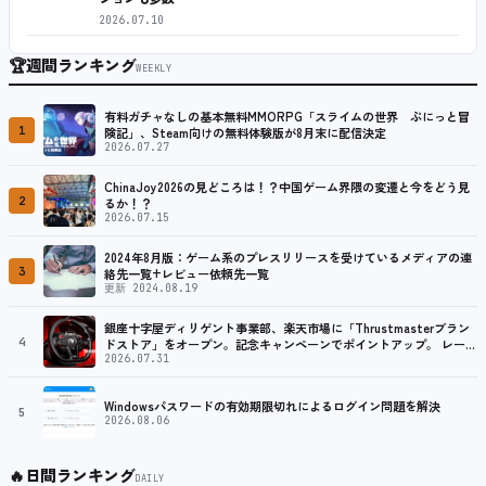
2026.07.10
🏆
週間ランキング
WEEKLY
有料ガチャなしの基本無料MMORPG「スライムの世界 ぷにっと冒
1
険記」、Steam向けの無料体験版が8月末に配信決定
2026.07.27
ChinaJoy2026の見どころは！？中国ゲーム界隈の変遷と今をどう見
2
るか！？
2026.07.15
2024年8月版：ゲーム系のプレスリリースを受けているメディアの連
3
絡先一覧+レビュー依頼先一覧
更新 2024.08.19
銀座十字屋ディリゲント事業部、楽天市場に「Thrustmasterブラン
4
ドストア」をオープン。記念キャンペーンでポイントアップ。 レーシ
ング／フライトシム向けコントローラーを中心に、幅広くラインナッ
2026.07.31
プ
Windowsパスワードの有効期限切れによるログイン問題を解決
5
2026.08.06
🔥
日間ランキング
DAILY