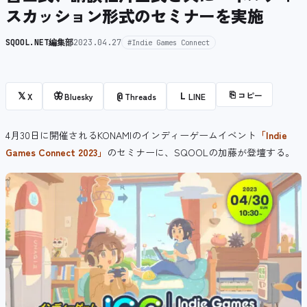
スカッション形式のセミナーを実施
SQOOL.NET編集部
2023.04.27
#Indie Games Connect
⎘
コピー
𝕏
🦋
@
L
X
Bluesky
Threads
LINE
4月30日に開催されるKONAMIのインディーゲームイベント
「Indie
Games Connect 2023」
のセミナーに、SQOOLの加藤が登壇する。