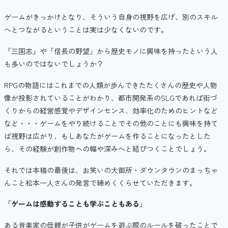
ゲームがきっかけとなり、そういう自身の視野を広げ、別のスキル
へとつながるということは実は少なくないのです。
「三国志」や「信長の野望」から歴史モノに興味を持ったという人
も多いのではないでしょうか？
RPGの物語にはこれまでの人類が歩んできたたくさんの歴史や人物
像が投影されていることがわかり、都市開発系のSLGであれば街づ
くりからの経営感覚やデザインセンス、効率化のためのヒントなど
など・・・ゲームをやり続けることでその他のことにも興味を持て
ば視野は広がり、もしあなたがゲームを作ることになったとした
ら、その経験が創作物への幅や深みへと結びつくことでしょう。
それでは本稿の最後は、お笑いの大御所・ダウンタウンのまっちゃ
んこと松本一人さんの発言で締めくくらせていただきます。
「
ゲームは感動することも学ぶこともある
」
ある音楽家の母親が子供がゲームを遊ぶ際のルールを破ったことで