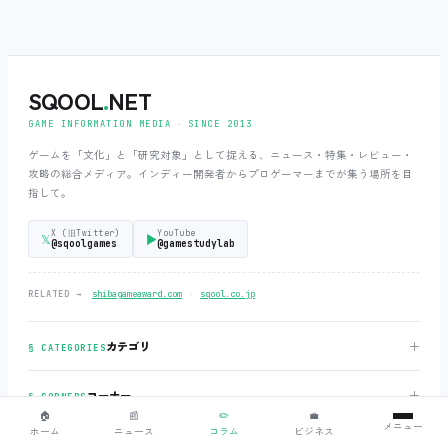
SQOOL
.
NET
GAME INFORMATION MEDIA ‧ SINCE 2013
ゲームを「文化」と「研究対象」として捉える、ニュース・特集・レビュー・
攻略の総合メディア。インディー開発者からプロゲーマーまでが集う場所を目
指して。
X (旧Twitter)
YouTube
𝕏
▶
@sqoolgames
@gamestudylab
‧
RELATED →
shibagameaward.com
sqool.co.jp
＋
カテゴリ
§ CATEGORIES
＋
コーナー
§ CORNERS
🏠
📰
✏️
💼
メニュー
ホーム
ニュース
コラム
ビジネス
＋
サイト情報
§ ABOUT