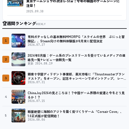
東京ゲームショウの次はG-Star！今年の韓国のゲームシーンに
注目！
2025.09.30
🏆
週間ランキング
WEEKLY
有料ガチャなしの基本無料MMORPG「スライムの世界 ぷにっと冒
1
険記」、Steam向けの無料体験版が8月末に配信決定
2026.07.27
2024年8月版：ゲーム系のプレスリリースを受けているメディアの連
2
絡先一覧+レビュー依頼先一覧
更新 2024.08.19
銀座十字屋ディリゲント事業部、楽天市場に「Thrustmasterブラン
3
ドストア」をオープン。記念キャンペーンでポイントアップ。 レーシ
ング／フライトシム向けコントローラーを中心に、幅広くラインナッ
2026.07.31
プ
ChinaJoy2026の見どころは！？中国ゲーム界隈の変遷と今をどう見
4
るか！？
2026.07.15
断崖絶壁に海賊のアジトを築く街づくりゲーム「Corsair Cove」、
5
1.0正式版が配信開始！
2026.08.06