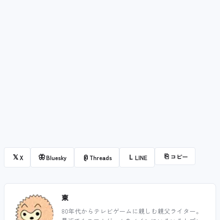
⎘
コピー
𝕏
🦋
@
L
X
Bluesky
Threads
LINE
東
80年代からテレビゲームに親しむ親父ライター。