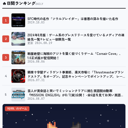
🔥
日間ランキング
DAILY
SFC時代の名作「ソウルブレイダー」は善悪の深みを描いた名作
1
2019.10.03
2024年8月版：ゲーム系のプレスリリースを受けているメディアの連
2
絡先一覧+レビュー依頼先一覧
更新 2024.08.19
断崖絶壁に海賊のアジトを築く街づくりゲーム「Corsair Cove」、
3
1.0正式版が配信開始！
2026.08.06
銀座十字屋ディリゲント事業部、楽天市場に「Thrustmasterブラン
4
ドストア」をオープン。記念キャンペーンでポイントアップ。 レーシ
ング／フライトシム向けコントローラーを中心に、幅広くラインナッ
2026.07.31
プ
芸人が英会話と笑いでミッションクリアに挑む英語脱出動画
5
『MISSION: ENGLISH』が8/7(金)公開！ -全6話を見てお笑い英語ラ
イブ券が当たるXキャンペーンも開催！-
2026.08.07
SQOOL のゲーム