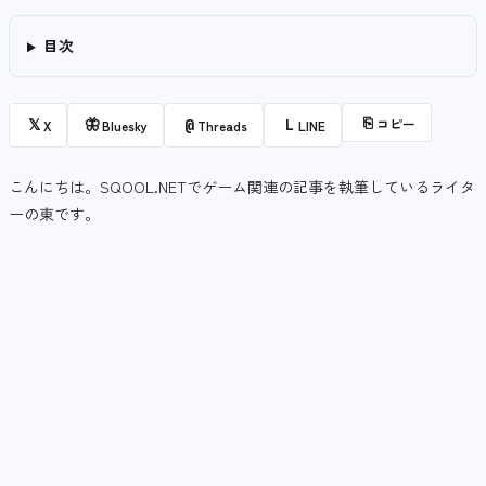
目次
⎘
コピー
𝕏
🦋
@
L
X
Bluesky
Threads
LINE
こんにちは。SQOOL.NETでゲーム関連の記事を執筆しているライタ
ーの東です。