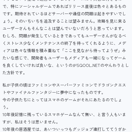
で、特にソーシャルゲームであればリリース直後は色々とあるもの
です。期待されているほどサーバーや通信の問題は起きやすいでし
ょう。そのいちいちを追及することは望みません。攻略を見に来る
ユーザーさんもそんなことは望んでいないだろうと思っています。
むしろ、問題が発生しているときであってもユーザーさんがなるべ
くストレス少なくメンテナンスの終了を待ってくれるように、メデ
ィアは色々な情報を積み重ねて「ここを見ながら待ってようぜ」み
たいな感じで、開発者もユーザーもメディアも一緒になってゲーム
を良くしていければ良いな、というのがSQOOL.NETのやんわりとし
た方針です。
私が子供の頃はファミコンやスーパーファミコンでドラゴンクエス
トやファイナルファンタジーに夢中になったものです。
今の子供たちにとってはスマホのゲームがそれにあたるのでしょ
う。
10年後記憶に残っているスマホゲームなんて無い、と言う人もいま
すが、私はそうは思いません。
10年後の居酒屋では、あいついっつもグッジョブ連打しててうざか