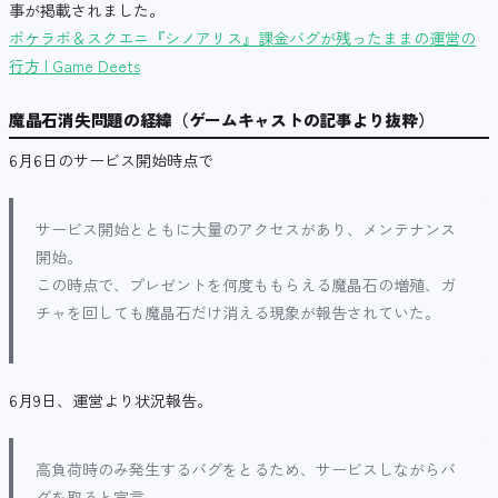
事が掲載されました。
ポケラボ＆スクエニ『シノアリス』課金バグが残ったままの運営の
行方 | Game Deets
魔晶石消失問題の経緯（ゲームキャストの記事より抜粋）
6月6日のサービス開始時点で
サービス開始とともに大量のアクセスがあり、メンテナンス
開始。
この時点で、プレゼントを何度ももらえる魔晶石の増殖、ガ
チャを回しても魔晶石だけ消える現象が報告されていた。
6月9日、運営より状況報告。
高負荷時のみ発生するバグをとるため、サービスしながらバ
グを取ると宣言。