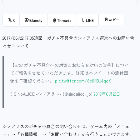
⎘
コピー
𝕏
🦋
@
L
X
Bluesky
Threads
LINE
2017/06/22 17:35追記 ガチャ不具合のシノアリス運営へのお問い合
わせについて
【6/22 ガチャ不具合への対策とお知らせ対応の改善】につい
てご報告をさせていただきます。詳細は本ツイートの添付画
像をご確認ください。
pic.twitter.com/8cIMBJ4qeK
? SINoALICE -シノアリス- (@sinoalice_jp)
2017年6月22日
シノアリスのガチャ不具合の問い合わせは、ゲーム内の「メニュ
ー」→「各種情報」→「お問い合わせ」から行うことができます。