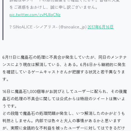
をご迷惑をおかけし、誠に申し訳ございません。
pic.twitter.com/cvMJIIqCNz
? SINoALICE -シノアリス- (@sinoalice_jp)
2017年6月16日
6月11日に魔晶石の処理に不具合が発生していたが、同日のメンテナ
ンスにより現在は解消している、とある。6月6日から継続的に発生
を確認しているゲームキャストさんが把握する状況と若干異なりま
す。
16日に魔晶石1,000個等がお詫びとしてユーザーに配られ、その後魔
晶石の処理の不具合に関しては公式からは特段のツイートは無いよ
うです。
どの段階で魔晶石の処理問題が発生し、いつ解消したのかがどうも
判然としません。内部では色々と大人の事情があるかと思います
が、実際に金銭的な不利益を被ったユーザーに対してはできるだけ