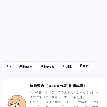
⎘
コピー
𝕏
🦋
@
L
X
Bluesky
Threads
LINE
加藤賢治（SQOOL代表 兼 編集長）
いつの間にかメディアの人みたくなったことにい
まだに慣れない中年ゲーマー。夜行性。
好きなゲームは「桃鉄」「FF5」「中年騎士ヤスヒ
ロ」「スバラシティ」「モンハン2G」「レジオナ