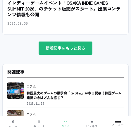
インディーゲームイベント「OSAKA INDIE GAMES
SUMMIT 2026」のチケット販売がスタート。出展コンテ
ンツ情報も公開
2026.08.05
新着記事をもっと見る
関連記事
コラム
韓国最大のゲームの展示会「G-Star」が本日開幕！韓国ゲーム
業界の今はどんな感じ？
2025.11.13
コラム
中国で人気のWePlayってどういうイベント？
🏠
📰
✏️
💼
メニュー
ホーム
ニュース
コラム
ビジネス
2025.11.06