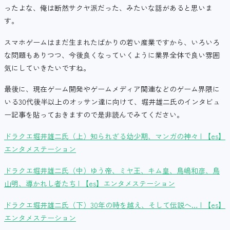
ったよな、俺は断然サクヤ派だった、みたいな話があると思いま
す。
スマホゲームはまだ生まれたばかりの若い産業ですから、いろいろ
な問題もありつつ、今後良くなっていくように業界全体で良い雰囲
気にしていきたいですね。
最後に、現在ゲーム開発やゲームメディア関連などのゲーム界隈に
いる30代後半以上のオッサン達に向けて、堀井雄二氏のインタビュ
ー記事を貼っておきますので是非読んでみてください。
ドラクエ堀井雄二氏（上）知られざる幼少期、マンガの神々 | 【es】
エンタメステーション
ドラクエ堀井雄二氏（中）ゆう帝、ミヤ王、キム皇、鳥嶋和彦、鳥
山明、導かれし者たち | 【es】エンタメステーション
ドラクエ堀井雄二氏（下）30年の時を越え、そして伝説へ… | 【es】
エンタメステーション