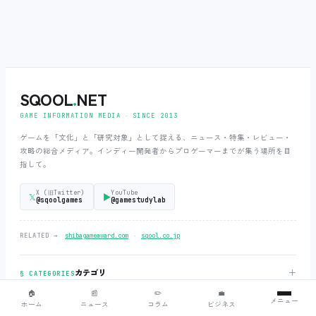
SQOOL
.
NET
GAME INFORMATION MEDIA ‧ SINCE 2013
ゲームを「文化」と「研究対象」として捉える、ニュース・特集・レビュー・
攻略の総合メディア。インディー開発者からプロゲーマーまでが集う場所を目
指して。
X (旧Twitter)
YouTube
𝕏
▶
@sqoolgames
@gamestudylab
‧
RELATED →
shibagameaward.com
sqool.co.jp
＋
カテゴリ
§ CATEGORIES
🏠
📰
✏️
💼
メニュー
ホーム
ニュース
コラム
ビジネス
＋
コーナー
§ CORNERS