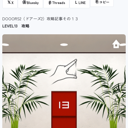
⎘
コピー
𝕏
🦋
@
L
X
Bluesky
Threads
LINE
DOOORS2（ドアーズ2）攻略記事その１３
LEVEL13 攻略