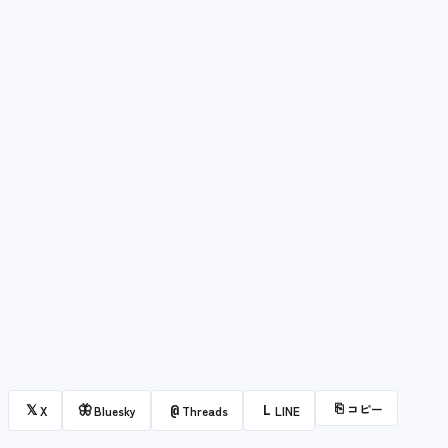
⎘
コピー
𝕏
🦋
@
L
X
Bluesky
Threads
LINE