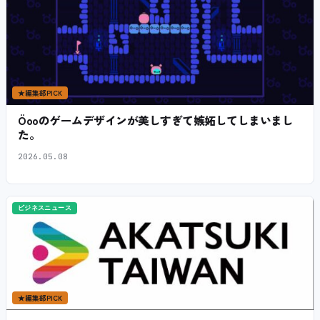
★
編集部PICK
Öooのゲームデザインが美しすぎて嫉妬してしまいまし
た。
2026.05.08
ビジネスニュース
★
編集部PICK