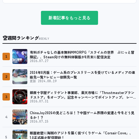
新着記事をもっと見る
🏆
週間ランキング
WEEKLY
有料ガチャなしの基本無料MMORPG「スライムの世界 ぷにっと冒
1
険記」、Steam向けの無料体験版が8月末に配信決定
2026.07.27
2024年8月版：ゲーム系のプレスリリースを受けているメディアの連
2
絡先一覧+レビュー依頼先一覧
更新 2024.08.19
銀座十字屋ディリゲント事業部、楽天市場に「Thrustmasterブラン
3
ドストア」をオープン。記念キャンペーンでポイントアップ。 レーシ
ング／フライトシム向けコントローラーを中心に、幅広くラインナッ
2026.07.31
プ
ChinaJoy2026の見どころは！？中国ゲーム界隈の変遷と今をどう見
4
るか！？
2026.07.15
断崖絶壁に海賊のアジトを築く街づくりゲーム「Corsair Cove」、
5
1.0正式版が配信開始！