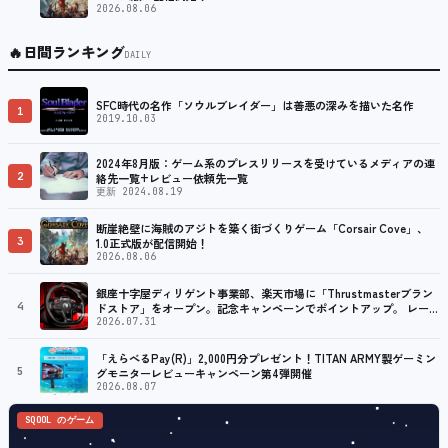
2026.08.06
🔥
日間ランキング
DAILY
SFC時代の名作「ソウルブレイダー」は善悪の深みを描いた名作
1
2019.10.03
2024年8月版：ゲーム系のプレスリリースを受けているメディアの連
2
絡先一覧+レビュー依頼先一覧
更新 2024.08.19
断崖絶壁に海賊のアジトを築く街づくりゲーム「Corsair Cove」、
3
1.0正式版が配信開始！
2026.08.06
銀座十字屋ディリゲント事業部、楽天市場に「Thrustmasterブラン
4
ドストア」をオープン。記念キャンペーンでポイントアップ。 レーシ
ング／フライトシム向けコントローラーを中心に、幅広くラインナッ
2026.07.31
プ
「えらべるPay(R)」2,000円分プレゼント！TITAN ARMY製ゲーミン
5
グモニターレビューキャンペーン第4弾開催
2026.08.07
SQOOL のゲーム