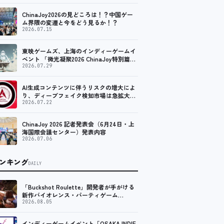
ChinaJoy2026の見どころは！？中国ゲー
ム界隈の変遷と今をどう見るか！？
2026.07.15
東映ゲームズ、上海のインディーゲームイ
ベント 「微光凝聚2026 ChinaJoy特別篇」
に登壇！
2026.07.29
AI生成コンテンツに伴うリスクの増大によ
り、ディープフェイク検知市場は急拡大
し、2035年には90億米ドルに達する見通し
2026.07.22
ChinaJoy 2026 記者発表会（6月24日・上
海国際会議センター）発表内容
2026.07.06
ンキング
DAILY
「Buckshot Roulette」開発者が手がける
新作バイオレンス・パーティゲーム
「Machine Party」がSteam向けに配信開
2026.08.05
始
インディーゲームイベント「OSAKA INDIE