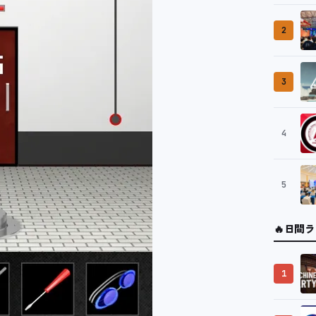
2
3
4
5
🔥
日間ラ
1