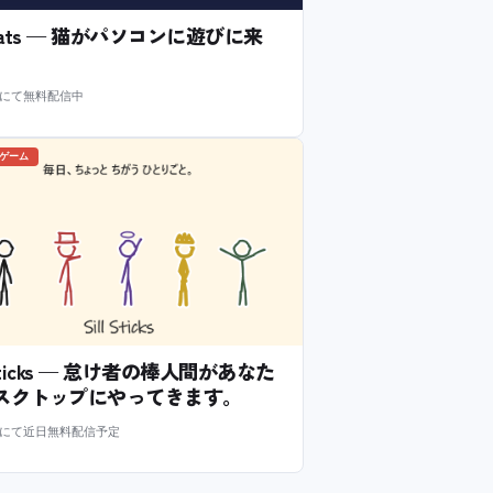
l Cats — 猫がパソコンに遊びに来
m にて無料配信中
のゲーム
l Sticks — 怠け者の棒人間があなた
スクトップにやってきます。
m にて近日無料配信予定