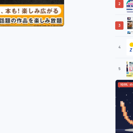
2
3
4
5
SQOOL 