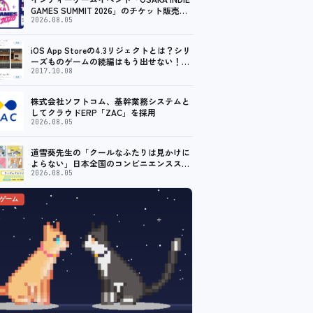
GAMES SUMMIT 2026」のチケット販売が
スタート。出展コンテンツ情報も公開
2026.08.05
iOS App Storeの4.3リジェクトとは？シリ
ーズものゲームの続編はもう出せない！？
脱出ゲームで相次ぐリジェクト
2017.10.08
株式会社ソフトコム、基幹業務システムと
してクラウドERP「ZAC」を採用
2026.08.05
道雪葵先生の「クールなふたりは見かけに
よらない」日本全国のコンビニエンススト
アを中心とするマルチコピー機内の「イン
2026.08.05
クルーズプリント」にてランダムブロマイ
ド第5弾が販売開始！
のゲーム