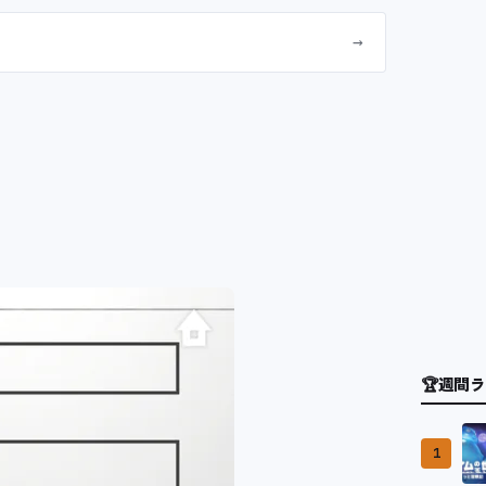
→
🏆
週間ラ
1