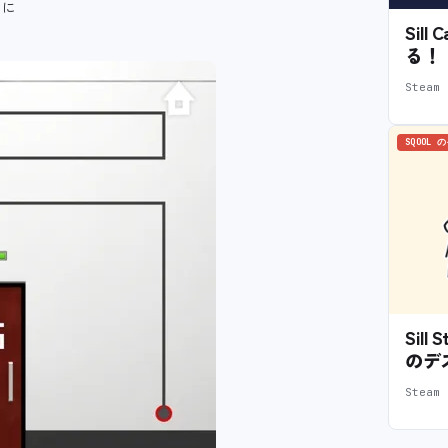
うに
Sil
る！
Stea
SQOOL 
Sil
のデ
Stea