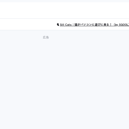
🐈
Sill Cats：猫がパソコンに遊びに来る！（by SQOO