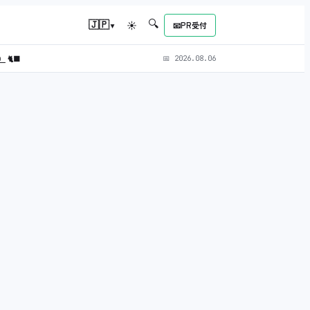
🔍
▾
🇯🇵
☀
📧
PR受付
L）
🐈‍⬛
📅
2026.08.06