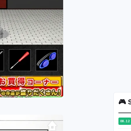
🎮
S
08.12