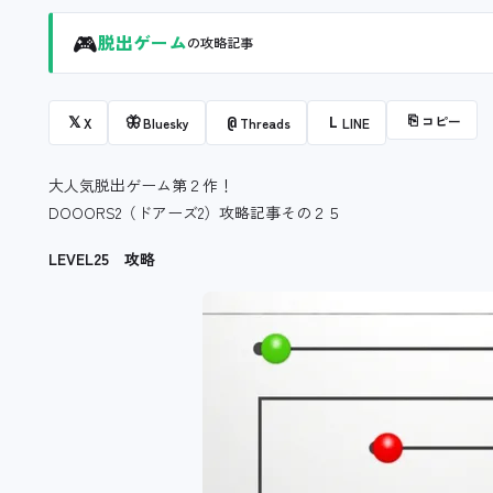
🎮
脱出ゲーム
の攻略記事
⎘
コピー
𝕏
🦋
@
L
X
Bluesky
Threads
LINE
大人気脱出ゲーム第２作！
DOOORS2（ドアーズ2）攻略記事その２５
LEVEL25 攻略