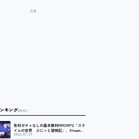
ンキング
WEEKLY
有料ガチャなしの基本無料MMORPG「スラ
イムの世界 ぷにっと冒険記」、Steam向
けの無料体験版が8月末に配信決定
2026.07.27