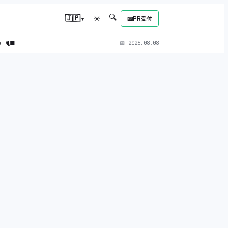
🔍
▾
🇯🇵
☀
📧
PR受付
L）
🐈‍⬛
📅
2026.08.08