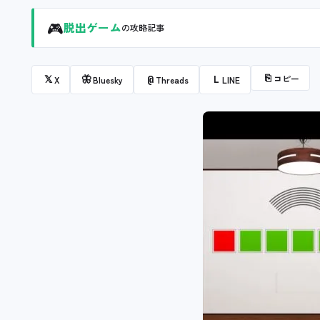
🎮
脱出ゲーム
の攻略記事
⎘
コピー
𝕏
🦋
@
L
X
Bluesky
Threads
LINE