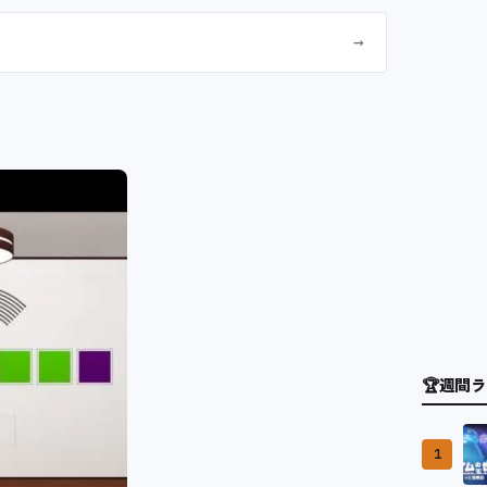
→
🏆
週間ラ
1