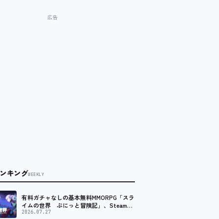
ンキング
WEEKLY
有料ガチャなしの基本無料MMORPG「スラ
イムの世界 ぷにっと冒険記」、Steam向
けの無料体験版が8月末に配信決定
2026.07.27