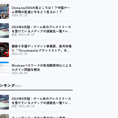
ChinaJoy2026の見どころは！？中国ゲー
ム界隈の変遷と今をどう見るか！？
2026.07.15
2024年8月版：ゲーム系のプレスリリース
を受けているメディアの連絡先一覧+レビ
ュー依頼先一覧
更新 2024.08.19
銀座十字屋ディリゲント事業部、楽天市場
に「Thrustmasterブランドストア」をオ
ープン。記念キャンペーンでポイントアッ
2026.07.31
プ。 レーシング／フライトシム向けコント
ローラーを中心に、幅広くラインナップ
Windowsパスワードの有効期限切れによる
ログイン問題を解決
2026.08.06
ンキング
DAILY
2024年8月版：ゲーム系のプレスリリース
を受けているメディアの連絡先一覧+レビ
ュー依頼先一覧
更新 2024.08.19
フィンランド・オウル市のゲーム会社、