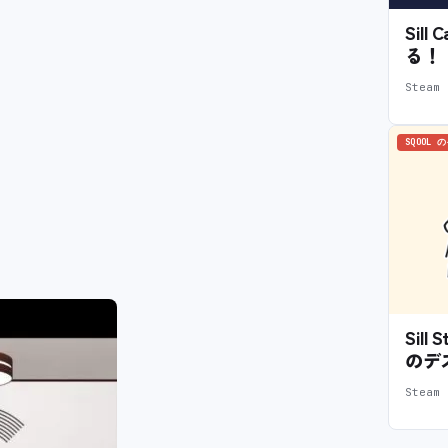
Sil
る！
Stea
SQOOL 
Sil
のデ
Stea