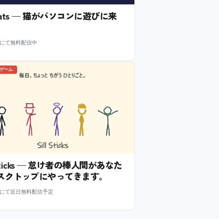
l Cats — 猫がパソコンに遊びに来
m にて無料配信中
のゲーム
l Sticks — 怠け者の棒人間があなた
スクトップにやってきます。
m にて近日無料配信予定