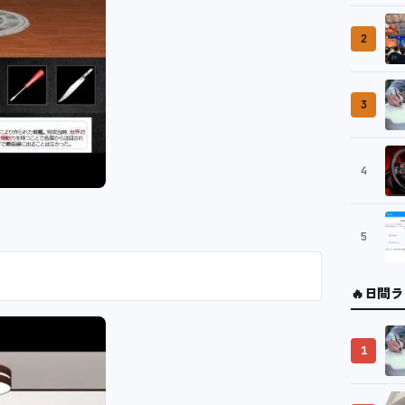
2
3
4
5
🔥
日間ラ
1