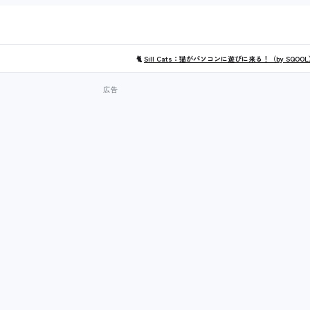
🐈
Sill Cats：猫がパソコンに遊びに来る！（by SQOO