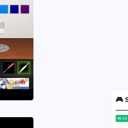
🎮
S
08.12