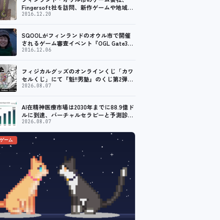
Fingersoft社を訪問、新作ゲームや地域貢
献について聞いてきました
2016.12.20
SQOOLがフィンランドのオウル市で開催
されるゲーム審査イベント『OGL Gate3』
のメディアパートナーに！
2016.12.06
フィジカルグッズのオンラインくじ「カワ
セルくじ」にて『魁!!男塾』のくじ第2弾が
販売開始！
2026.08.07
AI在精神医療市場は2030年までに88.9億ド
ルに到達、バーチャルセラピーと予測診断
の普及が加速
2026.08.07
のゲーム