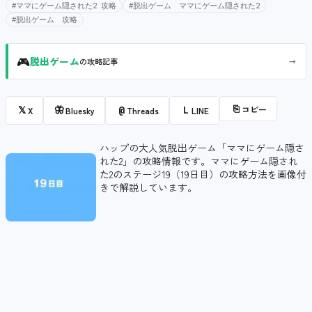
#ママにゲーム隠された2 攻略
#脱出ゲーム ママにゲーム隠された2
#脱出ゲーム 攻略
🎮
→
脱出ゲーム
の攻略記事
⎘
コピー
𝕏
🦋
@
L
X
Bluesky
Threads
LINE
ハップの大人気脱出ゲーム「ママにゲーム隠さ
れた2」の攻略情報です。ママにゲーム隠され
た2のステージ19（19日目）の攻略方法を画像付
きで解説しています。