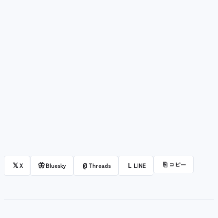
⎘
コピー
𝕏
🦋
@
L
X
Bluesky
Threads
LINE