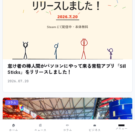
怠け者の棒人間がパソコンにやって来る常駐アプリ「Sill
Sticks」をリリースしました！
2026.07.20
コラム
🏠
📰
✏️
💼
メニュー
ホーム
ニュース
コラム
ビジネス