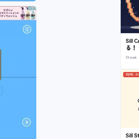
Sil
る！
Stea
SQOOL 
Sil