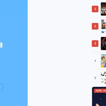
1
2
3
4
5
SQOOL 