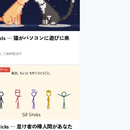
l Cats — 猫がパソコンに遊びに来
m にて無料配信中
のゲーム
l Sticks — 怠け者の棒人間があなた