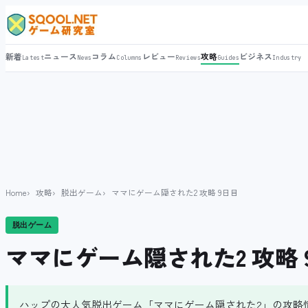
新着
ニュース
コラム
レビュー
攻略
ビジネス
Latest
News
Columns
Reviews
Guides
Industry
Home
攻略
脱出ゲーム
ママにゲーム隠された2 攻略 9日目
脱出ゲーム
ママにゲーム隠された2 攻略 
ハップの大人気脱出ゲーム「ママにゲーム隠された2」の攻略情