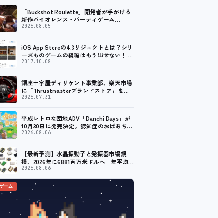
「Buckshot Roulette」開発者が手がける
新作バイオレンス・パーティゲーム
「Machine Party」がSteam向けに配信開
2026.08.05
始
iOS App Storeの4.3リジェクトとは？シリ
ーズものゲームの続編はもう出せない！？
脱出ゲームで相次ぐリジェクト
2017.10.08
銀座十字屋ディリゲント事業部、楽天市場
に「Thrustmasterブランドストア」をオ
ープン。記念キャンペーンでポイントアッ
2026.07.31
プ。 レーシング／フライトシム向けコント
ローラーを中心に、幅広くラインナップ
平成レトロな団地ADV「Danchi Days」が
10月30日に発売決定。認知症のおばあちゃ
んのために夏祭り復活を目指す
2026.08.06
【最新予測】水晶振動子と発振器市場規
模、2026年に6881百万米ドルへ｜年平均成
長率9.6%で推移予測
2026.08.06
のゲーム