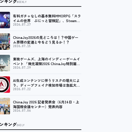
ンキング
WEEKLY
有料ガチャなしの基本無料MMORPG「スラ
イムの世界 ぷにっと冒険記」、Steam向
けの無料体験版が8月末に配信決定
2026.07.27
ChinaJoy2026の見どころは！？中国ゲー
ム界隈の変遷と今をどう見るか！？
2026.07.15
東映ゲームズ、上海のインディーゲームイ
ベント 「微光凝聚2026 ChinaJoy特別篇」
に登壇！
2026.07.29
AI生成コンテンツに伴うリスクの増大によ
り、ディープフェイク検知市場は急拡大
し、2035年には90億米ドルに達する見通し
2026.07.22
ChinaJoy 2026 記者発表会（6月24日・上
海国際会議センター）発表内容
2026.07.06
ンキング
DAILY