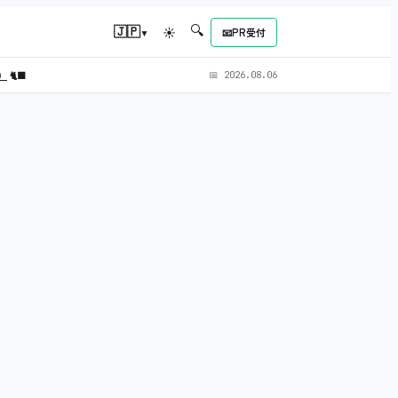
🔍
▾
🇯🇵
☀
📧
PR受付
L）
🐈‍⬛
📅
2026.08.06