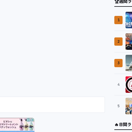
🏆
週間ラ
1
2
3
4
5
🔥
日間ラ