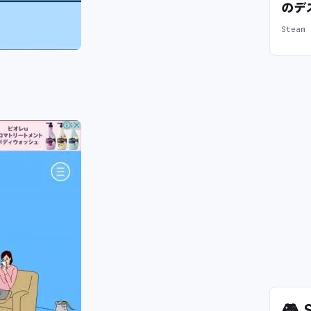
のデ
Stea
🎮
S