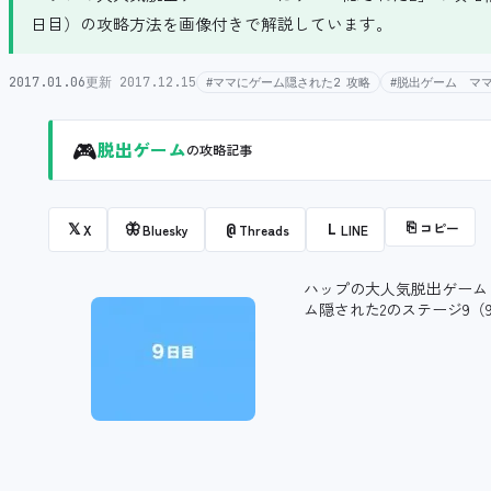
日目）の攻略方法を画像付きで解説しています。
2017.01.06
更新 2017.12.15
#ママにゲーム隠された2 攻略
#脱出ゲーム マ
🎮
脱出ゲーム
の攻略記事
⎘
コピー
𝕏
🦋
@
L
X
Bluesky
Threads
LINE
ハップの大人気脱出ゲーム
ム隠された2のステージ9