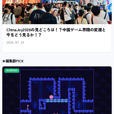
ChinaJoy2026の見どころは！？中国ゲーム界隈の変遷と
今をどう見るか！？
2026.07.15
★
編集部PICK
HIGOPAGE