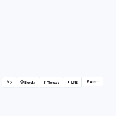
⎘
コピー
𝕏
🦋
@
L
X
Bluesky
Threads
LINE