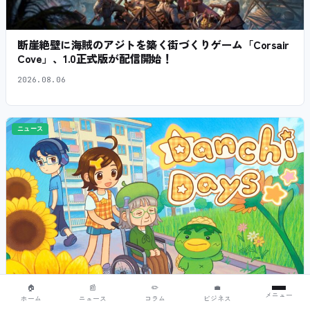
断崖絶壁に海賊のアジトを築く街づくりゲーム「Corsair
Cove」、1.0正式版が配信開始！
2026.08.06
ニュース
🏠
📰
✏️
💼
メニュー
平成レトロな団地ADV「Danchi Days」が10月30日に発売
ホーム
ニュース
コラム
ビジネス