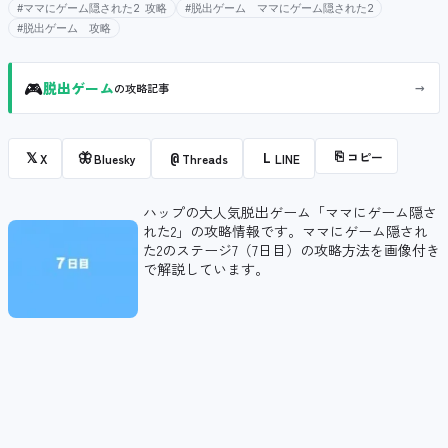
#ママにゲーム隠された2 攻略
#脱出ゲーム ママにゲーム隠された2
#脱出ゲーム 攻略
🎮
→
脱出ゲーム
の攻略記事
⎘
コピー
𝕏
🦋
@
L
X
Bluesky
Threads
LINE
ハップの大人気脱出ゲーム「ママにゲーム隠さ
れた2」の攻略情報です。ママにゲーム隠され
た2のステージ7（7日目）の攻略方法を画像付き
で解説しています。