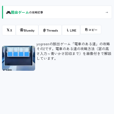
🎮
→
脱出ゲーム
の攻略記事
⎘
コピー
𝕏
🦋
@
L
X
Bluesky
Threads
LINE
yogreenの脱出ゲーム「電車のある道」の攻略
その2です。電車のある道の攻略方法（窓の高
さ入力～青いかさ回収まで）を画像付きで解説
しています。