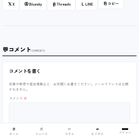
⎘
コピー
𝕏
🦋
@
L
X
Bluesky
Threads
LINE
💬
コメント
COMMENTS
コメントを書く
記事の感想や追加情報など、お気軽にお書きください。メールアドレスは公開
されません。
コメント
※
🏠
📰
✏️
💼
メニュー
ホーム
ニュース
コラム
ビジネス