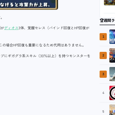
す。
🏆
週間ラ
側が
ディオス
3体、覚醒セレス（バインド回復とHP回復が
1
この場合HP回復も重要になるため代用はありません。
ブにギガグラ系スキル（30％以上）を持つモンスターを
2
。
3
4
5