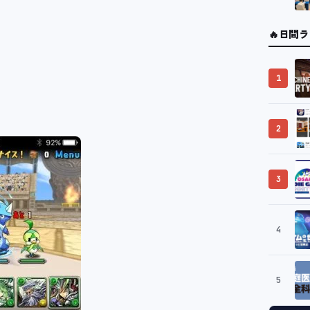
🔥
日間ラ
1
2
3
4
5