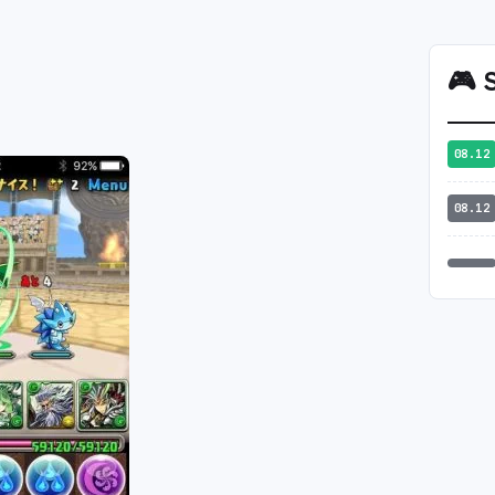
🎮
S
08.12
08.12