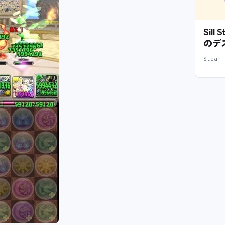
Sil
のデ
Stea