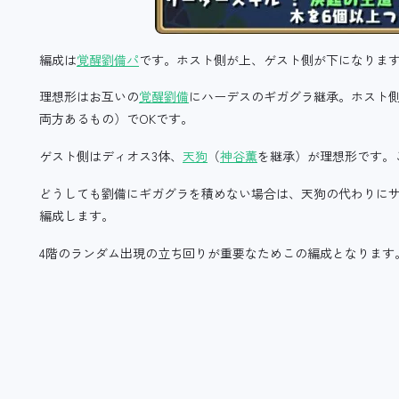
編成は
覚醒劉備パ
です。ホスト側が上、ゲスト側が下になりま
理想形はお互いの
覚醒劉備
にハーデスのギガグラ継承。ホスト
両方あるもの）でOKです。
ゲスト側はディオス3体、
天狗
（
神谷薫
を継承）が理想形です。
どうしても劉備にギガグラを積めない場合は、天狗の代わりにサ
編成します。
4階のランダム出現の立ち回りが重要なためこの編成となります