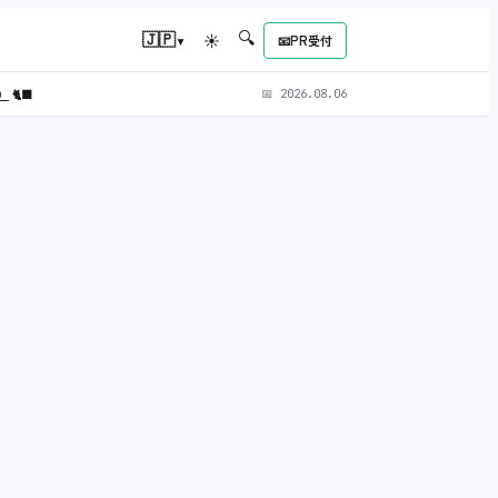
🔍
▾
🇯🇵
☀
📧
PR受付
L）
🐈‍⬛
📅
2026.08.06