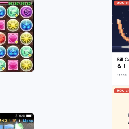
SQOOL 
Sil
る！
Stea
SQOOL 