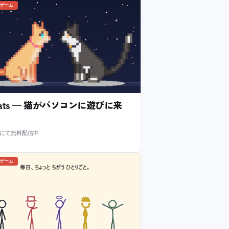
のゲーム
l Cats — 猫がパソコンに遊びに来
m にて無料配信中
のゲーム