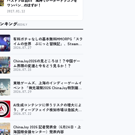
パズドラ日記48 風神でレーダードラゴンを
ワンパン…のはずが！
2017.01.12
ンキング
WEEKLY
有料ガチャなしの基本無料MMORPG「スラ
イムの世界 ぷにっと冒険記」、Steam向
けの無料体験版が8月末に配信決定
2026.07.27
ChinaJoy2026の見どころは！？中国ゲー
ム界隈の変遷と今をどう見るか！？
2026.07.15
東映ゲームズ、上海のインディーゲームイ
ベント 「微光凝聚2026 ChinaJoy特別篇」
に登壇！
2026.07.29
AI生成コンテンツに伴うリスクの増大によ
り、ディープフェイク検知市場は急拡大
し、2035年には90億米ドルに達する見通し
2026.07.22
ChinaJoy 2026 記者発表会（6月24日・上
海国際会議センター）発表内容