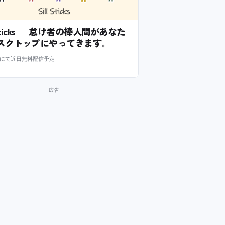
l Sticks — 怠け者の棒人間があなた
スクトップにやってきます。
m にて近日無料配信予定