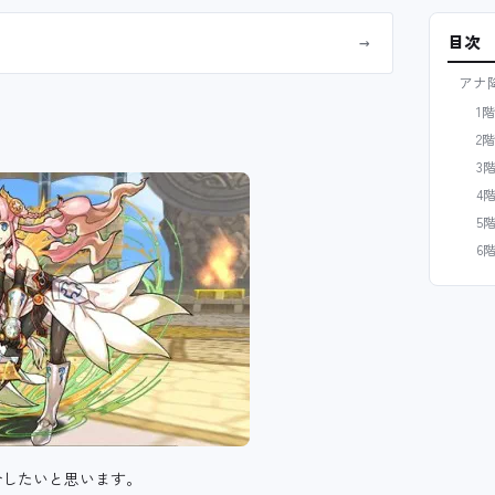
目次
→
アナ
1階
2階
3
4
5
6
介したいと思います。