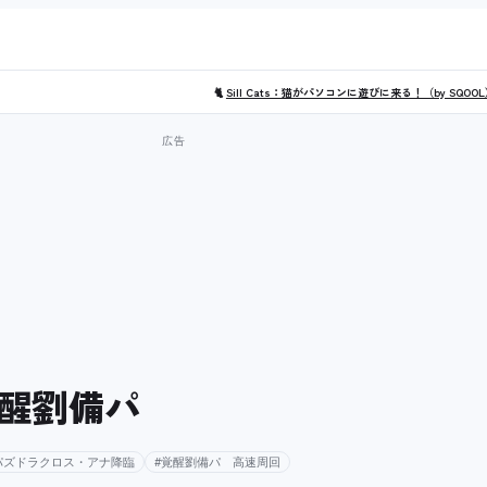
🐈
Sill Cats：猫がパソコンに遊びに来る！（by SQOO
醒劉備パ
パズドラクロス・アナ降臨
#覚醒劉備パ 高速周回