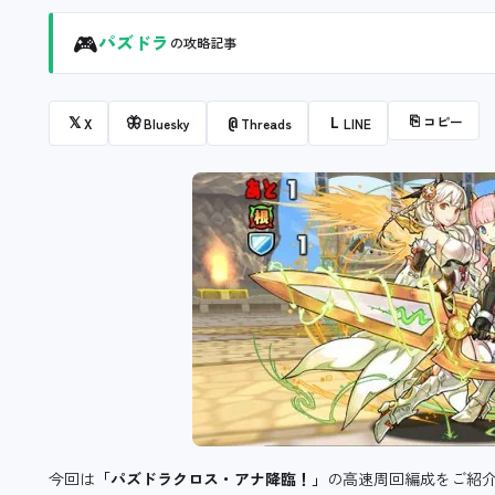
🎮
パズドラ
の攻略記事
⎘
コピー
𝕏
🦋
@
L
X
Bluesky
Threads
LINE
今回は
「パズドラクロス・アナ降臨！」
の高速周回編成をご紹