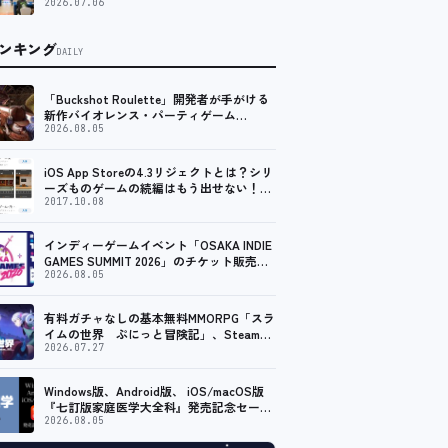
2026.07.06
ンキング
DAILY
「Buckshot Roulette」開発者が手がける
新作バイオレンス・パーティゲーム
「Machine Party」がSteam向けに配信開
2026.08.05
始
iOS App Storeの4.3リジェクトとは？シリ
ーズものゲームの続編はもう出せない！？
脱出ゲームで相次ぐリジェクト
2017.10.08
インディーゲームイベント「OSAKA INDIE
GAMES SUMMIT 2026」のチケット販売が
スタート。出展コンテンツ情報も公開
2026.08.05
有料ガチャなしの基本無料MMORPG「スラ
イムの世界 ぷにっと冒険記」、Steam向
けの無料体験版が8月末に配信決定
2026.07.27
Windows版、Android版、 iOS/macOS版
『七訂版家庭医学大全科』発売記念セール
第一弾
2026.08.05