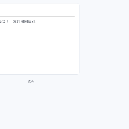
降臨！ 高速周回編成
階
階
階
階