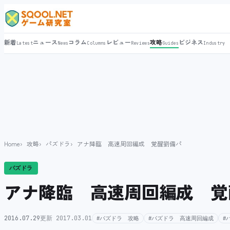
新着
ニュース
コラム
レビュー
攻略
ビジネス
Latest
News
Columns
Reviews
Guides
Industry
Home
攻略
パズドラ
アナ降臨 高速周回編成 覚醒劉備パ
パズドラ
アナ降臨 高速周回編成 覚
2016.07.29
更新 2017.03.01
#パズドラ 攻略
#パズドラ 高速周回編成
#