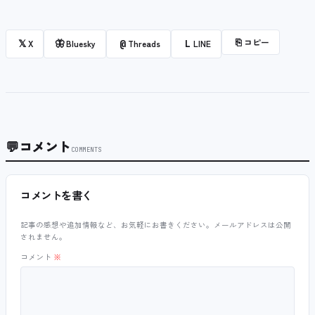
⎘
コピー
𝕏
🦋
@
L
X
Bluesky
Threads
LINE
💬
コメント
COMMENTS
コメントを書く
記事の感想や追加情報など、お気軽にお書きください。メールアドレスは公開
されません。
コメント
※