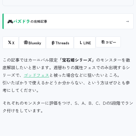
🎮
→
パズドラ
の攻略記事
⎘
コピー
𝕏
🦋
@
L
X
Bluesky
Threads
LINE
この記事ではカーニバル限定
「宝石姫シリーズ」
のモンスターを徹
底解説したいと思います。週替わりの属性フェスでのみ出現するシ
リーズで、
ゴッドフェス
と被った場合などに狙いたいところ。
引いたばかりで使えるかどうか分からない、という方はぜひとも参
考にしてください。
それぞれのモンスターに評価をつけ、S、A、B、C、Dの5段階でラン
ク付けをしています。