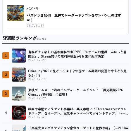
パズドラ
パズドラ日記48 風神でレーダードラゴンをワンパン…のはず
が！
2017.01.12
🏆
週間ランキング
WEEKLY
有料ガチャなしの基本無料MMORPG「スライムの世界 ぷにっと冒
1
険記」、Steam向けの無料体験版が8月末に配信決定
2026.07.27
ChinaJoy2026の見どころは！？中国ゲーム界隈の変遷と今をどう見
2
るか！？
2026.07.15
東映ゲームズ、上海のインディーゲームイベント 「微光凝聚2026
3
ChinaJoy特別篇」に登壇！
2026.07.29
銀座十字屋ディリゲント事業部、楽天市場に「Thrustmasterブラン
4
ドストア」をオープン。記念キャンペーンでポイントアップ。 レーシ
ング／フライトシム向けコントローラーを中心に、幅広くラインナッ
2026.07.31
プ
「高純度タングステンチタン合金ターゲットの世界市場」（～2030年