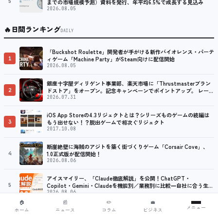
5
までの市場規模予測）資料を発行、年平均6.5%で成長する見込み
2026.08.05
🔥
日間ランキング
DAILY
「Buckshot Roulette」開発者が手がける新作バイオレンス・パーテ
1
ィゲーム「Machine Party」がSteam向けに配信開始
2026.08.05
銀座十字屋ディリゲント事業部、楽天市場に「Thrustmasterブラン
2
ドストア」をオープン。記念キャンペーンでポイントアップ。 レーシ
ング／フライトシム向けコントローラーを中心に、幅広くラインナッ
2026.07.31
プ
iOS App Storeの4.3リジェクトとは？シリーズものゲームの続編は
3
もう出せない！？脱出ゲームで相次ぐリジェクト
2017.10.08
断崖絶壁に海賊のアジトを築く街づくりゲーム「Corsair Cove」、
4
1.0正式版が配信開始！
2026.08.06
アイスマイリー、「Claude徹底解説」を公開！ChatGPT・
5
Copilot・Gemini・Claudeを機能別／業務別に比較―自社に合う生成
AIの選び方がわかる実践ガイド
2026.08.06
🏠
📰
✏️
💼
メニュー
SQOOL のゲーム
ホーム
ニュース
コラム
ビジネス