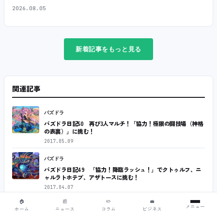
2026.08.05
新着記事をもっと見る
関連記事
パズドラ
パズドラ日記50 再び3人マルチ！「協力！極限の闘技場（神格
の表裏）」に挑む！
2017.05.09
パズドラ
パズドラ日記49 「協力！降臨ラッシュ！」でクトゥルフ、ニ
ャルラトホテプ、アザトースに挑む！
2017.04.07
🏠
📰
✏️
💼
パズドラ
メニュー
ホーム
ニュース
コラム
ビジネス
パズドラ日記48 風神でレーダードラゴンをワンパン…のはず