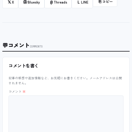
⎘
コピー
𝕏
🦋
@
L
X
Bluesky
Threads
LINE
💬
コメント
COMMENTS
コメントを書く
記事の感想や追加情報など、お気軽にお書きください。メールアドレスは公開
されません。
コメント
※