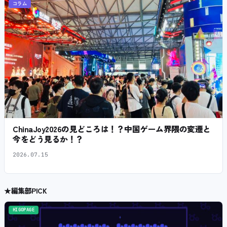
コラム
ChinaJoy2026の見どころは！？中国ゲーム界隈の変遷と
今をどう見るか！？
2026.07.15
★
編集部PICK
HIGOPAGE