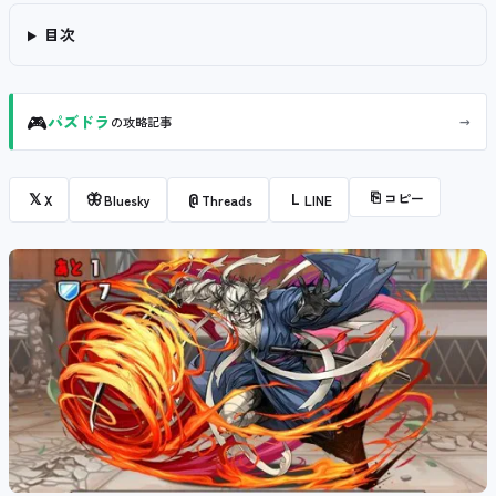
目次
🎮
→
パズドラ
の攻略記事
⎘
コピー
𝕏
🦋
@
L
X
Bluesky
Threads
LINE