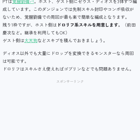
PTは
覚醒劉備パ
。ホスト、ゲスト側にゼウス・ディオスを3体ずつ編
成しています。このダンジョンでは先制スキル封印やコンボ吸収が
ないため、覚醒劉備での周回が最も楽で簡単な編成となります。
残り1枠ですが、ホスト側は
ドロリフ系スキルを用意します。
（前田
慶次など。継承を利用してもOK）
ゲスト側は
大天狗
などスキブを積んでおきましょう。
ディオス以外でも大量にドロップを変換できるモンスターなら周回
は可能です。
ドロリフはスキルさえ使えればゴブリンなどでも問題ありません。
スポンサーリンク